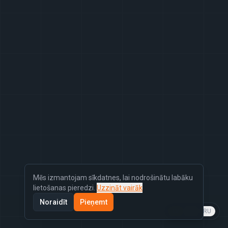
Mēs izmantojam sīkdatnes, lai nodrošinātu labāku
lietošanas pieredzi.
Uzzināt vairāk
Noraidīt
Pieņemt
LV
EN
RU