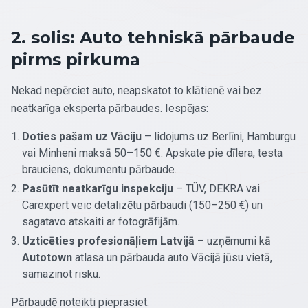
2. solis: Auto tehniskā pārbaude
pirms pirkuma
Nekad nepērciet auto, neapskatot to klātienē vai bez
neatkarīga eksperta pārbaudes. Iespējas:
Doties pašam uz Vāciju
– lidojums uz Berlīni, Hamburgu
vai Minheni maksā 50–150 €. Apskate pie dīlera, testa
brauciens, dokumentu pārbaude.
Pasūtīt neatkarīgu inspekciju
– TÜV, DEKRA vai
Carexpert veic detalizētu pārbaudi (150–250 €) un
sagatavo atskaiti ar fotogrāfijām.
Uzticēties profesionāļiem Latvijā
– uzņēmumi kā
Autotown
atlasa un pārbauda auto Vācijā jūsu vietā,
samazinot risku.
Pārbaudē noteikti pieprasiet: