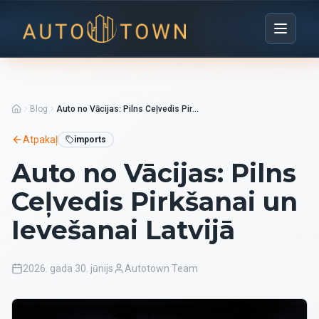
Blog
Auto no Vācijas: Pilns Ceļvedis Pirkšanai un Ievešanai Latvijā
Atpakaļ
imports
Auto no Vācijas: Pilns
Ceļvedis Pirkšanai un
Ievešanai Latvijā
2026. gada 30. jūnijs
Autotown Team