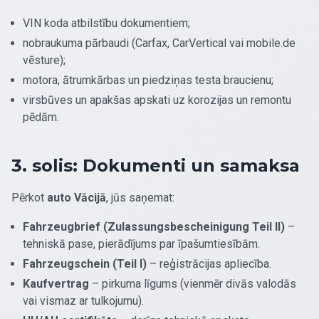
VIN koda atbilstību dokumentiem;
nobraukuma pārbaudi (Carfax, CarVertical vai mobile.de
vēsture);
motora, ātrumkārbas un piedziņas testa braucienu;
virsbūves un apakšas apskati uz korozijas un remontu
pēdām.
3. solis: Dokumenti un samaksa
Pērkot
auto Vācijā
, jūs saņemat:
Fahrzeugbrief (Zulassungsbescheinigung Teil II)
–
tehniskā pase, pierādījums par īpašumtiesībām.
Fahrzeugschein (Teil I)
– reģistrācijas apliecība.
Kaufvertrag
– pirkuma līgums (vienmēr divās valodās
vai vismaz ar tulkojumu).