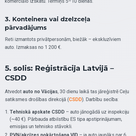
komerciālo izskatu. Termiņš 5–10 dienas.
3. Konteinera vai dzelzceļa
pārvadājums
Reti izmantots privātpersonām, biežāk – ekskluzīviem
auto. Izmaksas no 1 200 €.
5. solis: Reģistrācija Latvijā –
CSDD
Atvedot
auto no Vācijas
, 30 dienu laikā tas jāreģistrē Ceļu
satiksmes drošības direkcijā (
CSDD
). Darbību secība:
Tehniskā apskate CSDD
– auto jānogādā uz inspekciju
(~40 €). Pārbauda atbilstību ES tipa apstiprinājumam,
emisijas un tehnisko stāvokli.
PVN/akcīzes nokārtošana VID
– ja auto jaunāks par 6