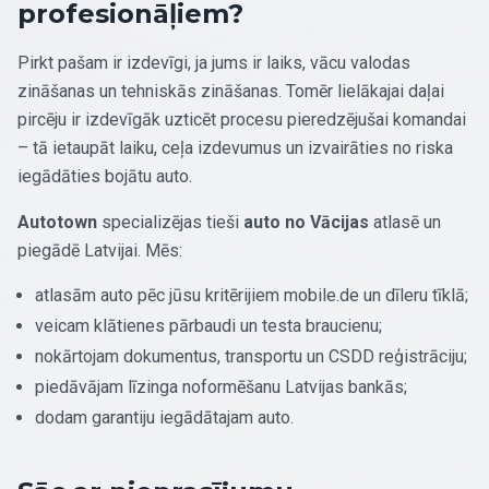
profesionāļiem?
Pirkt pašam ir izdevīgi, ja jums ir laiks, vācu valodas
zināšanas un tehniskās zināšanas. Tomēr lielākajai daļai
pircēju ir izdevīgāk uzticēt procesu pieredzējušai komandai
– tā ietaupāt laiku, ceļa izdevumus un izvairāties no riska
iegādāties bojātu auto.
Autotown
specializējas tieši
auto no Vācijas
atlasē un
piegādē Latvijai. Mēs:
atlasām auto pēc jūsu kritērijiem mobile.de un dīleru tīklā;
veicam klātienes pārbaudi un testa braucienu;
nokārtojam dokumentus, transportu un CSDD reģistrāciju;
piedāvājam līzinga noformēšanu Latvijas bankās;
dodam garantiju iegādātajam auto.