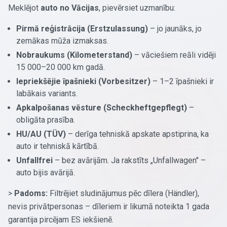
Meklējot
auto no Vācijas
, pievērsiet uzmanību:
Pirmā reģistrācija (Erstzulassung)
– jo jaunāks, jo
zemākas mūža izmaksas.
Nobraukums (Kilometerstand)
– vāciešiem reāli vidēji
15 000–20 000 km gadā.
Iepriekšējie īpašnieki (Vorbesitzer)
– 1–2 īpašnieki ir
labākais variants.
Apkalpošanas vēsture (Scheckheftgepflegt)
–
obligāta prasība.
HU/AU (TÜV)
– derīga tehniskā apskate apstiprina, ka
auto ir tehniskā kārtībā.
Unfallfrei
– bez avārijām. Ja rakstīts „Unfallwagen" –
auto bijis avārijā.
>
Padoms:
Filtrējiet sludinājumus pēc dīlera (Händler),
nevis privātpersonas – dīleriem ir likumā noteikta 1 gada
garantija pircējam ES iekšienē.