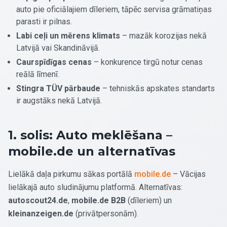
auto pie oficiālajiem dīleriem, tāpēc servisa grāmatiņas
parasti ir pilnas.
Labi ceļi un mērens klimats
– mazāk korozijas nekā
Latvijā vai Skandināvijā.
Caurspīdīgas cenas
– konkurence tirgū notur cenas
reālā līmenī.
Stingra TÜV pārbaude
– tehniskās apskates standarts
ir augstāks nekā Latvijā.
1. solis: Auto meklēšana –
mobile.de un alternatīvas
Lielākā daļa pirkumu sākas portālā
mobile.de
– Vācijas
lielākajā auto sludinājumu platformā. Alternatīvas:
autoscout24.de
,
mobile.de B2B
(dīleriem) un
kleinanzeigen.de
(privātpersonām).