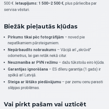
500 €.
Ietaupījums: 1 500–2 500 €
, plus pārliecība par
servisa vēsturi.
Biežāk pieļautās kļūdas
Pirkums tikai pēc fotogrāfijām
– noved pie
nepatīkamiem pārsteigumiem.
Nepārbaudīts nobraukums
– Vācijā arī „skrūvē"
odometrus, lai gan retāk nekā citur.
Neuzmanība ar PVN režīmu
– dažu tūkstošu eiro kļūda.
Garantijas ignorēšana
– ES dīleru garantija (1 gads) ir
spēkā arī Latvijā.
Steiga ar lētāko piedāvājumu
– par zemu cenu parasti
slēpjas problēmas.
Vai pirkt pašam vai uzticēt