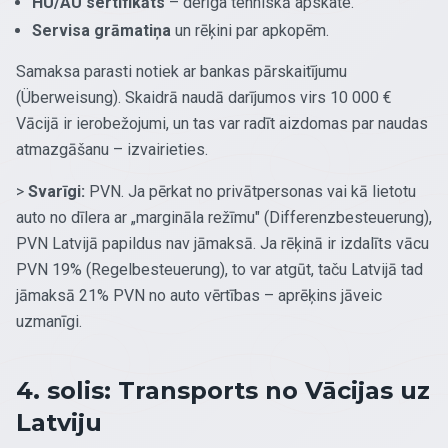
HU/AU sertifikāts
– derīga tehniskā apskate.
Servisa grāmatiņa
un rēķini par apkopēm.
Samaksa parasti notiek ar bankas pārskaitījumu
(Überweisung). Skaidrā naudā darījumos virs 10 000 €
Vācijā ir ierobežojumi, un tas var radīt aizdomas par naudas
atmazgāšanu – izvairieties.
>
Svarīgi:
PVN. Ja pērkat no privātpersonas vai kā lietotu
auto no dīlera ar „margināla režīmu" (Differenzbesteuerung),
PVN Latvijā papildus nav jāmaksā. Ja rēķinā ir izdalīts vācu
PVN 19% (Regelbesteuerung), to var atgūt, taču Latvijā tad
jāmaksā 21% PVN no auto vērtības – aprēķins jāveic
uzmanīgi.
4. solis: Transports no Vācijas uz
Latviju