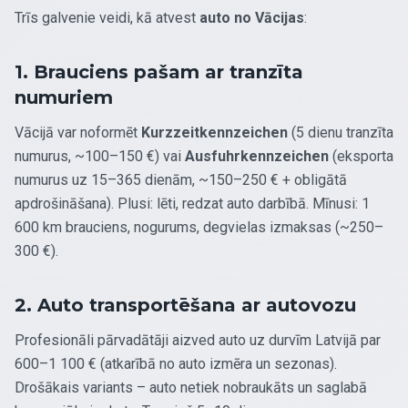
Trīs galvenie veidi, kā atvest
auto no Vācijas
:
1. Brauciens pašam ar tranzīta
numuriem
Vācijā var noformēt
Kurzzeitkennzeichen
(5 dienu tranzīta
numurus, ~100–150 €) vai
Ausfuhrkennzeichen
(eksporta
numurus uz 15–365 dienām, ~150–250 € + obligātā
apdrošināšana). Plusi: lēti, redzat auto darbībā. Mīnusi: 1
600 km brauciens, nogurums, degvielas izmaksas (~250–
300 €).
2. Auto transportēšana ar autovozu
Profesionāli pārvadātāji aizved auto uz durvīm Latvijā par
600–1 100 € (atkarībā no auto izmēra un sezonas).
Drošākais variants – auto netiek nobraukāts un saglabā