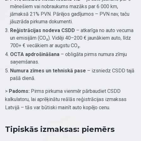
mēnešiem vai nobraukums mazāks par 6 000 km,
jāmaksā 21% PVN. Pārējos gadījumos – PVN nav, taču
jāuzrāda pirkuma dokumenti.
Reģistrācijas nodeva CSDD
– atkarīga no auto vecuma
un emisijām (CO₂). Vidēji 40–200 € jaunākiem auto, līdz
700+ € vecākiem ar augstu CO₂.
OCTA apdrošināšana
– obligāta pirms numura zīmju
saņemšanas.
Numura zīmes un tehniskā pase
– izsniedz CSDD tajā
pašā dienā.
>
Padoms:
Pirms pirkuma vienmēr pārbaudiet CSDD
kalkulatoru, lai aprēķinātu reālās reģistrācijas izmaksas
Latvijā – tās var būtiski mainīt auto kopējo cenu.
Tipiskās izmaksas: piemērs