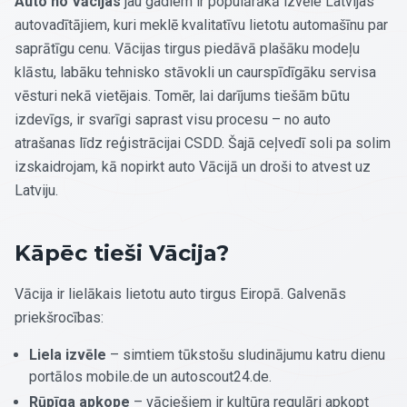
Auto no Vācijas
jau gadiem ir populārākā izvēle Latvijas
autovadītājiem, kuri meklē kvalitatīvu lietotu automašīnu par
saprātīgu cenu. Vācijas tirgus piedāvā plašāku modeļu
klāstu, labāku tehnisko stāvokli un caurspīdīgāku servisa
vēsturi nekā vietējais. Tomēr, lai darījums tiešām būtu
izdevīgs, ir svarīgi saprast visu procesu – no auto
atrašanas līdz reģistrācijai CSDD. Šajā ceļvedī soli pa solim
izskaidrojam, kā nopirkt auto Vācijā un droši to atvest uz
Latviju.
Kāpēc tieši Vācija?
Vācija ir lielākais lietotu auto tirgus Eiropā. Galvenās
priekšrocības:
Liela izvēle
– simtiem tūkstošu sludinājumu katru dienu
portālos mobile.de un autoscout24.de.
Rūpīga apkope
– vāciešiem ir kultūra regulāri apkopt