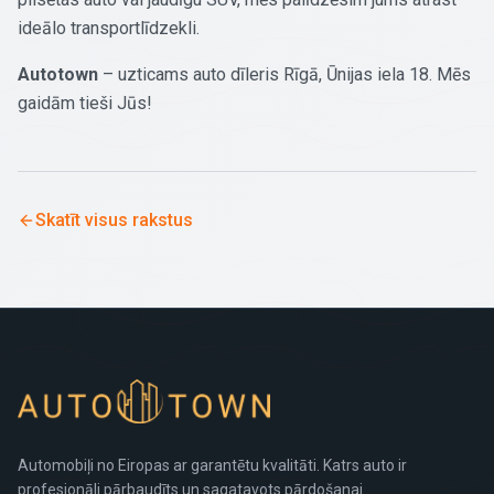
ideālo transportlīdzekli.
Autotown
– uzticams auto dīleris Rīgā, Ūnijas iela 18. Mēs
gaidām tieši Jūs!
Skatīt visus rakstus
Automobiļi no Eiropas ar garantētu kvalitāti. Katrs auto ir
profesionāli pārbaudīts un sagatavots pārdošanai.