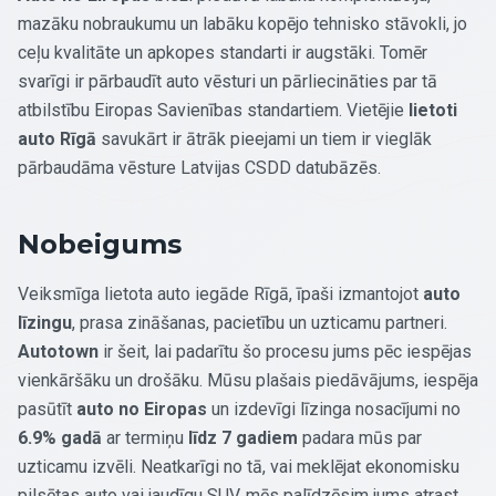
mazāku nobraukumu un labāku kopējo tehnisko stāvokli, jo
ceļu kvalitāte un apkopes standarti ir augstāki. Tomēr
svarīgi ir pārbaudīt auto vēsturi un pārliecināties par tā
atbilstību Eiropas Savienības standartiem. Vietējie
lietoti
auto Rīgā
savukārt ir ātrāk pieejami un tiem ir vieglāk
pārbaudāma vēsture Latvijas CSDD datubāzēs.
Nobeigums
Veiksmīga lietota auto iegāde Rīgā, īpaši izmantojot
auto
līzingu
, prasa zināšanas, pacietību un uzticamu partneri.
Autotown
ir šeit, lai padarītu šo procesu jums pēc iespējas
vienkāršāku un drošāku. Mūsu plašais piedāvājums, iespēja
pasūtīt
auto no Eiropas
un izdevīgi līzinga nosacījumi no
6.9% gadā
ar termiņu
līdz 7 gadiem
padara mūs par
uzticamu izvēli. Neatkarīgi no tā, vai meklējat ekonomisku
pilsētas auto vai jaudīgu SUV, mēs palīdzēsim jums atrast