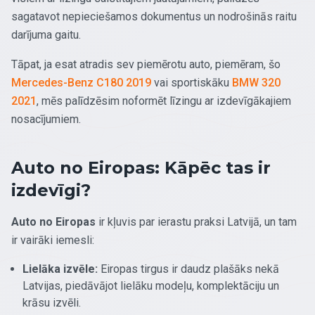
sagatavot nepieciešamos dokumentus un nodrošinās raitu
darījuma gaitu.
Tāpat, ja esat atradis sev piemērotu auto, piemēram, šo
Mercedes-Benz C180 2019
vai sportiskāku
BMW 320
2021
, mēs palīdzēsim noformēt līzingu ar izdevīgākajiem
nosacījumiem.
Auto no Eiropas: Kāpēc tas ir
izdevīgi?
Auto no Eiropas
ir kļuvis par ierastu praksi Latvijā, un tam
ir vairāki iemesli:
Lielāka izvēle:
Eiropas tirgus ir daudz plašāks nekā
Latvijas, piedāvājot lielāku modeļu, komplektāciju un
krāsu izvēli.