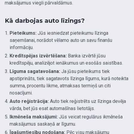
maksājumus viegli pārvaldāmus.
Kā darbojas auto līzings?
Pieteikums:
Jūs iesniedzat pieteikumu līzinga
saņemšanai, norādot vēlamo auto un savu finanšu
informāciju.
Kredītspējas izvērtēšana:
Banka izvērtē jūsu
kredītspēju, analizējot ienākumus un esošās saistības.
Līguma sagatavošana:
Ja jūsu pieteikums tiek
apstiprināts, tiek sagatavots līzinga līgums, kurā noteikta
summa, procentu likme, atmaksas termiņš un citi
nosacījumi.
Auto reģistrācija:
Auto tiek reģistrēts uz līzinga devēja
vārda, bet jūs esat automašīnas lietotājs.
Ikmēneša maksājumi:
Jūs veicat regulārus ikmēneša
maksājumus saskaņā ar līgumu.
Īpašumtiesību nodošana:
Pēc visu maksājumu