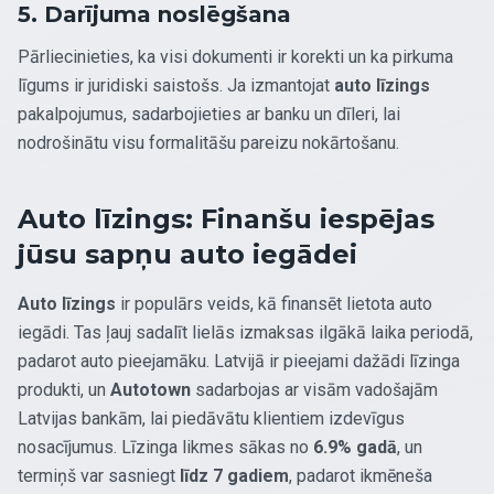
5. Darījuma noslēgšana
Pārliecinieties, ka visi dokumenti ir korekti un ka pirkuma
līgums ir juridiski saistošs. Ja izmantojat
auto līzings
pakalpojumus, sadarbojieties ar banku un dīleri, lai
nodrošinātu visu formalitāšu pareizu nokārtošanu.
Auto līzings: Finanšu iespējas
jūsu sapņu auto iegādei
Auto līzings
ir populārs veids, kā finansēt lietota auto
iegādi. Tas ļauj sadalīt lielās izmaksas ilgākā laika periodā,
padarot auto pieejamāku. Latvijā ir pieejami dažādi līzinga
produkti, un
Autotown
sadarbojas ar visām vadošajām
Latvijas bankām, lai piedāvātu klientiem izdevīgus
nosacījumus. Līzinga likmes sākas no
6.9% gadā
, un
termiņš var sasniegt
līdz 7 gadiem
, padarot ikmēneša