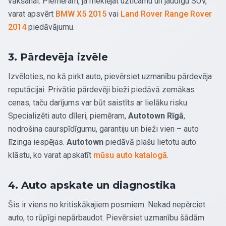
vākšanai. Piemēram, ja meklējat uzticamu un jaudīgu SUV,
varat apsvērt
BMW X5 2015
vai
Land Rover Range Rover
2014
piedāvājumu.
3. Pārdevēja izvēle
Izvēloties, no kā pirkt auto, pievērsiet uzmanību pārdevēja
reputācijai. Privātie pārdevēji bieži piedāvā zemākas
cenas, taču darījums var būt saistīts ar lielāku risku.
Specializēti auto dīleri, piemēram,
Autotown Rīgā
,
nodrošina caurspīdīgumu, garantiju un bieži vien – auto
līzinga iespējas.
Autotown
piedāvā plašu lietotu auto
klāstu, ko varat apskatīt
mūsu auto katalogā
.
4. Auto apskate un diagnostika
Šis ir viens no kritiskākajiem posmiem. Nekad nepērciet
auto, to rūpīgi nepārbaudot. Pievērsiet uzmanību šādām