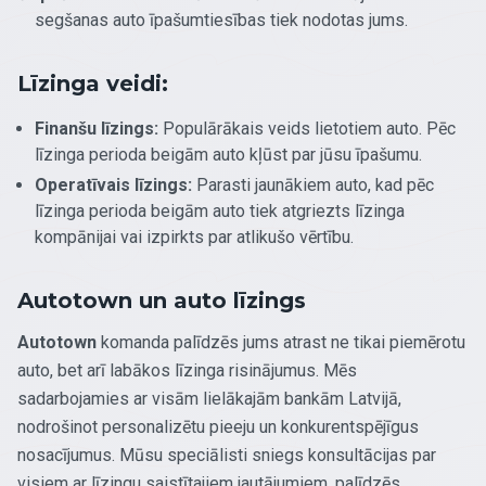
segšanas auto īpašumtiesības tiek nodotas jums.
Līzinga veidi:
Finanšu līzings:
Populārākais veids lietotiem auto. Pēc
līzinga perioda beigām auto kļūst par jūsu īpašumu.
Operatīvais līzings:
Parasti jaunākiem auto, kad pēc
līzinga perioda beigām auto tiek atgriezts līzinga
kompānijai vai izpirkts par atlikušo vērtību.
Autotown un auto līzings
Autotown
komanda palīdzēs jums atrast ne tikai piemērotu
auto, bet arī labākos līzinga risinājumus. Mēs
sadarbojamies ar visām lielākajām bankām Latvijā,
nodrošinot personalizētu pieeju un konkurentspējīgus
nosacījumus. Mūsu speciālisti sniegs konsultācijas par
visiem ar līzingu saistītajiem jautājumiem, palīdzēs