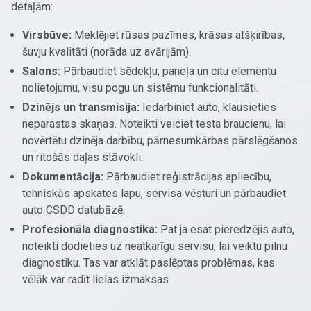
detaļām:
Virsbūve:
Meklējiet rūsas pazīmes, krāsas atšķirības,
šuvju kvalitāti (norāda uz avārijām).
Salons:
Pārbaudiet sēdekļu, paneļa un citu elementu
nolietojumu, visu pogu un sistēmu funkcionalitāti.
Dzinējs un transmisija:
Iedarbiniet auto, klausieties
neparastas skaņas. Noteikti veiciet testa braucienu, lai
novērtētu dzinēja darbību, pārnesumkārbas pārslēgšanos
un ritošās daļas stāvokli.
Dokumentācija:
Pārbaudiet reģistrācijas apliecību,
tehniskās apskates lapu, servisa vēsturi un pārbaudiet
auto CSDD datubāzē.
Profesionāla diagnostika:
Pat ja esat pieredzējis auto,
noteikti dodieties uz neatkarīgu servisu, lai veiktu pilnu
diagnostiku. Tas var atklāt paslēptas problēmas, kas
vēlāk var radīt lielas izmaksas.