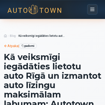
Blog
Kā veiksmīgi iegādāties lietotu auto Rīgā un izmantot auto līzingu maksimālam labumam: Autotown ceļvedis
Atpakaļ
padomi
Kā veiksmīgi
iegādāties lietotu
auto Rīgā un izmantot
auto līzingu
maksimālam
labumam: Autotown