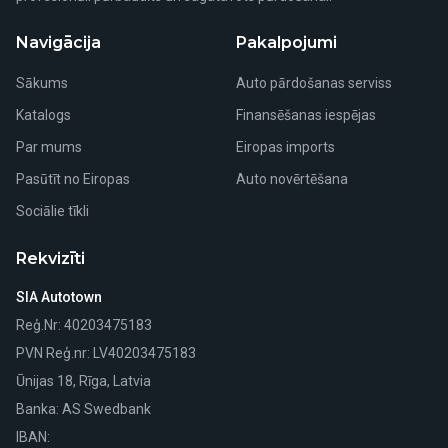
Navigācija
Pakalpojumi
Sākums
Auto pārdošanas serviss
Katalogs
Finansēšanas iespējas
Par mums
Eiropas imports
Pasūtīt no Eiropas
Auto novērtēšana
Sociālie tīkli
Rekvizīti
SIA Autotown
Reģ.Nr
: 40203475183
PVN Reģ.nr
: LV40203475183
Ūnijas 18, Rīga, Latvia
Banka
: AS Swedbank
IBAN: