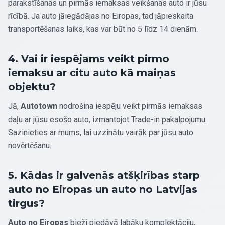
parakstīšanas un pirmās iemaksas veikšanas auto ir jūsu
rīcībā. Ja auto jāiegādājas no Eiropas, tad jāpieskaita
transportēšanas laiks, kas var būt no 5 līdz 14 dienām.
4. Vai ir iespējams veikt pirmo
iemaksu ar citu auto kā maiņas
objektu?
Jā,
Autotown
nodrošina iespēju veikt pirmās iemaksas
daļu ar jūsu esošo auto, izmantojot Trade-in pakalpojumu.
Sazinieties ar mums, lai uzzinātu vairāk par jūsu auto
novērtēšanu.
5. Kādas ir galvenās atšķirības starp
auto no Eiropas un auto no Latvijas
tirgus?
Auto no Eiropas
bieži piedāvā labāku komplektāciju,