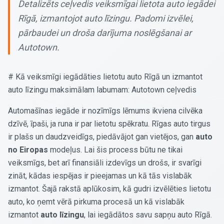
Detalizēts ceļvedis veiksmīgai lietota auto iegādei
Rīgā, izmantojot auto līzingu. Padomi izvēlei,
pārbaudei un droša darījuma noslēgšanai ar
Autotown.
# Kā veiksmīgi iegādāties lietotu auto Rīgā un izmantot
auto līzingu maksimālam labumam: Autotown ceļvedis
Automašīnas iegāde ir nozīmīgs lēmums ikviena cilvēka
dzīvē, īpaši, ja runa ir par lietotu spēkratu. Rīgas auto tirgus
ir plašs un daudzveidīgs, piedāvājot gan vietējos, gan
auto
no Eiropas
modeļus. Lai šis process būtu ne tikai
veiksmīgs, bet arī finansiāli izdevīgs un drošs, ir svarīgi
zināt, kādas iespējas ir pieejamas un kā tās vislabāk
izmantot. Šajā rakstā aplūkosim, kā gudri izvēlēties lietotu
auto, ko ņemt vērā pirkuma procesā un kā vislabāk
izmantot
auto līzingu
, lai iegādātos savu sapņu auto Rīgā.