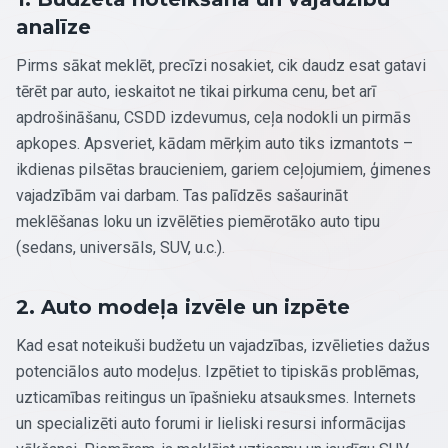
analīze
Pirms sākat meklēt, precīzi nosakiet, cik daudz esat gatavi
tērēt par auto, ieskaitot ne tikai pirkuma cenu, bet arī
apdrošināšanu, CSDD izdevumus, ceļa nodokli un pirmās
apkopes. Apsveriet, kādam mērķim auto tiks izmantots –
ikdienas pilsētas braucieniem, gariem ceļojumiem, ģimenes
vajadzībām vai darbam. Tas palīdzēs sašaurināt
meklēšanas loku un izvēlēties piemērotāko auto tipu
(sedans, universāls, SUV, u.c.).
2. Auto modeļa izvēle un izpēte
Kad esat noteikuši budžetu un vajadzības, izvēlieties dažus
potenciālos auto modeļus. Izpētiet to tipiskās problēmas,
uzticamības reitingus un īpašnieku atsauksmes. Internets
un specializēti auto forumi ir lieliski resursi informācijas