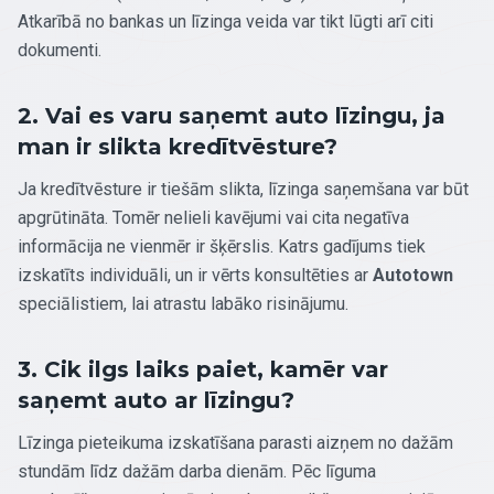
Atkarībā no bankas un līzinga veida var tikt lūgti arī citi
dokumenti.
2. Vai es varu saņemt auto līzingu, ja
man ir slikta kredītvēsture?
Ja kredītvēsture ir tiešām slikta, līzinga saņemšana var būt
apgrūtināta. Tomēr nelieli kavējumi vai cita negatīva
informācija ne vienmēr ir šķērslis. Katrs gadījums tiek
izskatīts individuāli, un ir vērts konsultēties ar
Autotown
speciālistiem, lai atrastu labāko risinājumu.
3. Cik ilgs laiks paiet, kamēr var
saņemt auto ar līzingu?
Līzinga pieteikuma izskatīšana parasti aizņem no dažām
stundām līdz dažām darba dienām. Pēc līguma