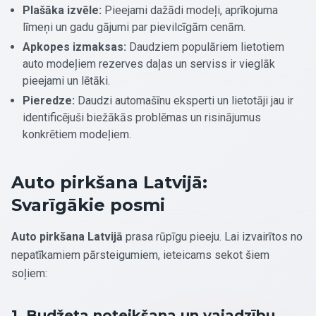
Plašāka izvēle:
Pieejami dažādi modeļi, aprīkojuma
līmeņi un gadu gājumi par pievilcīgām cenām.
Apkopes izmaksas:
Daudziem populāriem lietotiem
auto modeļiem rezerves daļas un serviss ir vieglāk
pieejami un lētāki.
Pieredze:
Daudzi automašīnu eksperti un lietotāji jau ir
identificējuši biežākās problēmas un risinājumus
konkrētiem modeļiem.
Auto pirkšana Latvijā:
Svarīgākie posmi
Auto pirkšana Latvijā
prasa rūpīgu pieeju. Lai izvairītos no
nepatīkamiem pārsteigumiem, ieteicams sekot šiem
soļiem:
1. Budžeta noteikšana un vajadzību