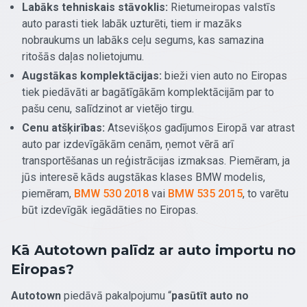
Labāks tehniskais stāvoklis:
Rietumeiropas valstīs
auto parasti tiek labāk uzturēti, tiem ir mazāks
nobraukums un labāks ceļu segums, kas samazina
ritošās daļas nolietojumu.
Augstākas komplektācijas:
bieži vien auto no Eiropas
tiek piedāvāti ar bagātīgākām komplektācijām par to
pašu cenu, salīdzinot ar vietējo tirgu.
Cenu atšķirības:
Atsevišķos gadījumos Eiropā var atrast
auto par izdevīgākām cenām, ņemot vērā arī
transportēšanas un reģistrācijas izmaksas. Piemēram, ja
jūs interesē kāds augstākas klases BMW modelis,
piemēram,
BMW 530 2018
vai
BMW 535 2015
, to varētu
būt izdevīgāk iegādāties no Eiropas.
Kā Autotown palīdz ar auto importu no
Eiropas?
Autotown
piedāvā pakalpojumu “
pasūtīt auto no