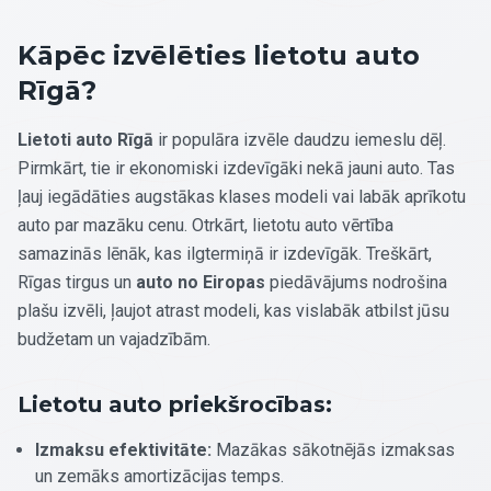
Kāpēc izvēlēties lietotu auto
Rīgā?
Lietoti auto Rīgā
ir populāra izvēle daudzu iemeslu dēļ.
Pirmkārt, tie ir ekonomiski izdevīgāki nekā jauni auto. Tas
ļauj iegādāties augstākas klases modeli vai labāk aprīkotu
auto par mazāku cenu. Otrkārt, lietotu auto vērtība
samazinās lēnāk, kas ilgtermiņā ir izdevīgāk. Treškārt,
Rīgas tirgus un
auto no Eiropas
piedāvājums nodrošina
plašu izvēli, ļaujot atrast modeli, kas vislabāk atbilst jūsu
budžetam un vajadzībām.
Lietotu auto priekšrocības:
Izmaksu efektivitāte:
Mazākas sākotnējās izmaksas
un zemāks amortizācijas temps.