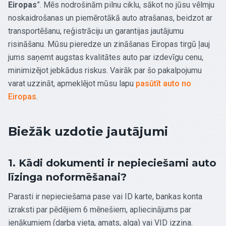
Eiropas
”. Mēs nodrošinām pilnu ciklu, sākot no jūsu vēlmju
noskaidrošanas un piemērotākā auto atrašanas, beidzot ar
transportēšanu, reģistrāciju un garantijas jautājumu
risināšanu. Mūsu pieredze un zināšanas Eiropas tirgū ļauj
jums saņemt augstas kvalitātes auto par izdevīgu cenu,
minimizējot jebkādus riskus. Vairāk par šo pakalpojumu
varat uzzināt, apmeklējot mūsu lapu
pasūtīt auto no
Eiropas
.
Biežāk uzdotie jautājumi
1. Kādi dokumenti ir nepieciešami auto
līzinga noformēšanai?
Parasti ir nepieciešama pase vai ID karte, bankas konta
izraksti par pēdējiem 6 mēnešiem, apliecinājums par
ienākumiem (darba vieta, amats, alga) vai VID izziņa.