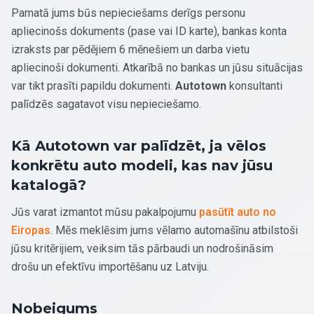
Pamatā jums būs nepieciešams derīgs personu
apliecinošs dokuments (pase vai ID karte), bankas konta
izraksts par pēdējiem 6 mēnešiem un darba vietu
apliecinoši dokumenti. Atkarībā no bankas un jūsu situācijas
var tikt prasīti papildu dokumenti.
Autotown
konsultanti
palīdzēs sagatavot visu nepieciešamo.
Kā Autotown var palīdzēt, ja vēlos
konkrētu auto modeli, kas nav jūsu
katalogā?
Jūs varat izmantot mūsu pakalpojumu
pasūtīt auto no
Eiropas
. Mēs meklēsim jums vēlamo automašīnu atbilstoši
jūsu kritērijiem, veiksim tās pārbaudi un nodrošināsim
drošu un efektīvu importēšanu uz Latviju.
Nobeigums