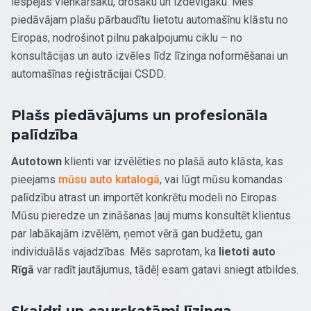
iespējas vienkāršāku, drošāku un izdevīgāku. Mēs
piedāvājam plašu pārbaudītu lietotu automašīnu klāstu no
Eiropas, nodrošinot pilnu pakalpojumu ciklu – no
konsultācijas un auto izvēles līdz līzinga noformēšanai un
automašīnas reģistrācijai CSDD.
Plašs piedāvājums un profesionāla
palīdzība
Autotown
klienti var izvēlēties no plašā auto klāsta, kas
pieejams
mūsu auto katalogā
, vai lūgt mūsu komandas
palīdzību atrast un importēt konkrētu modeli no Eiropas.
Mūsu pieredze un zināšanas ļauj mums konsultēt klientus
par labākajām izvēlēm, ņemot vērā gan budžetu, gan
individuālās vajadzības. Mēs saprotam, ka
lietoti auto
Rīgā
var radīt jautājumus, tādēļ esam gatavi sniegt atbildes.
Skaidri un caurskatāmi līzinga