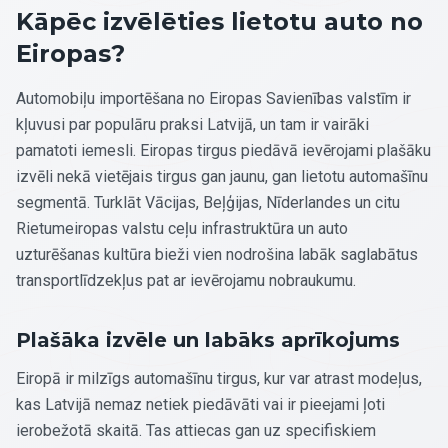
Kāpēc izvēlēties lietotu auto no
Eiropas?
Automobiļu importēšana no Eiropas Savienības valstīm ir
kļuvusi par populāru praksi Latvijā, un tam ir vairāki
pamatoti iemesli. Eiropas tirgus piedāvā ievērojami plašāku
izvēli nekā vietējais tirgus gan jaunu, gan lietotu automašīnu
segmentā. Turklāt Vācijas, Beļģijas, Nīderlandes un citu
Rietumeiropas valstu ceļu infrastruktūra un auto
uzturēšanas kultūra bieži vien nodrošina labāk saglabātus
transportlīdzekļus pat ar ievērojamu nobraukumu.
Plašāka izvēle un labāks aprīkojums
Eiropā ir milzīgs automašīnu tirgus, kur var atrast modeļus,
kas Latvijā nemaz netiek piedāvāti vai ir pieejami ļoti
ierobežotā skaitā. Tas attiecas gan uz specifiskiem