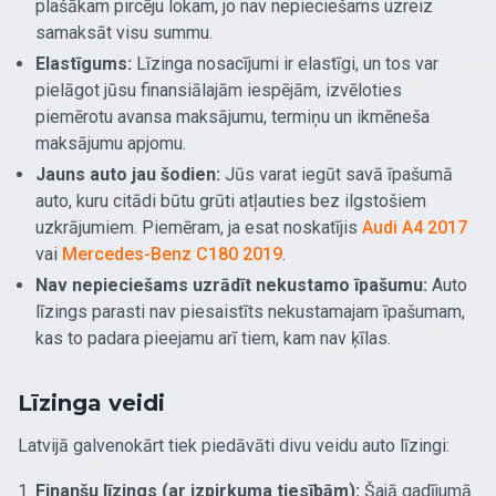
plašākam pircēju lokam, jo nav nepieciešams uzreiz
samaksāt visu summu.
Elastīgums:
Līzinga nosacījumi ir elastīgi, un tos var
pielāgot jūsu finansiālajām iespējām, izvēloties
piemērotu avansa maksājumu, termiņu un ikmēneša
maksājumu apjomu.
Jauns auto jau šodien:
Jūs varat iegūt savā īpašumā
auto, kuru citādi būtu grūti atļauties bez ilgstošiem
uzkrājumiem. Piemēram, ja esat noskatījis
Audi A4 2017
vai
Mercedes-Benz C180 2019
.
Nav nepieciešams uzrādīt nekustamo īpašumu:
Auto
līzings parasti nav piesaistīts nekustamajam īpašumam,
kas to padara pieejamu arī tiem, kam nav ķīlas.
Līzinga veidi
Latvijā galvenokārt tiek piedāvāti divu veidu auto līzingi:
Finanšu līzings (ar izpirkuma tiesībām):
Šajā gadījumā