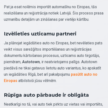
Pat ja esat nolēmis importēt automašīnu no Eiropas, tās
realizēšana un reģistrācija notiek Latvijā. Šis process prasa
uzmanību detaļām un zināšanas par vietējo kārtību.
Izvēlieties uzticamu partneri
Ja plānojat iegādāties auto no Eiropas, bet nevēlaties pats
veikt visus sarežģītos importēšanas un reģistrācijas
dokumentu kārtošanas procesus, uzticams auto tirgotājs,
piemēram,
Autotown
, ir neatvietojams palīgs. Autotown
piedāvā ne tikai gatavus lietotu auto variantus, ko apskatīt
un iegādāties Rīgā, bet arī pakalpojumu
pasūtīt auto no
Eiropas
atbilstoši jūsu vēlmēm.
Rūpīga auto pārbaude ir obligāta
Neatkarīgi no tā, vai auto tiek pirkts uz vietas vai importēts,