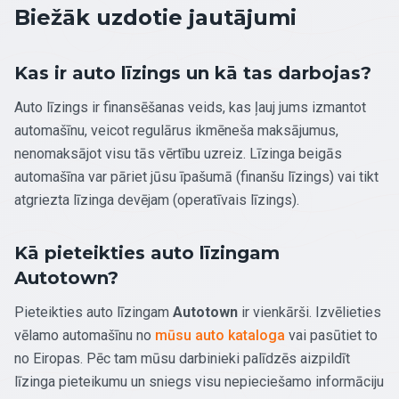
Biežāk uzdotie jautājumi
Kas ir auto līzings un kā tas darbojas?
Auto līzings ir finansēšanas veids, kas ļauj jums izmantot
automašīnu, veicot regulārus ikmēneša maksājumus,
nenomaksājot visu tās vērtību uzreiz. Līzinga beigās
automašīna var pāriet jūsu īpašumā (finanšu līzings) vai tikt
atgriezta līzinga devējam (operatīvais līzings).
Kā pieteikties auto līzingam
Autotown?
Pieteikties auto līzingam
Autotown
ir vienkārši. Izvēlieties
vēlamo automašīnu no
mūsu auto kataloga
vai pasūtiet to
no Eiropas. Pēc tam mūsu darbinieki palīdzēs aizpildīt
līzinga pieteikumu un sniegs visu nepieciešamo informāciju