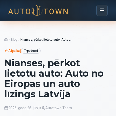
Blog
Nianses, pērkot lietotu auto: Auto no Eiropas un auto līzings Latvijā
Atpakaļ
padomi
Nianses, pērkot
lietotu auto: Auto no
Eiropas un auto
līzings Latvijā
2026. gada 26. jūnijs
Autotown Team