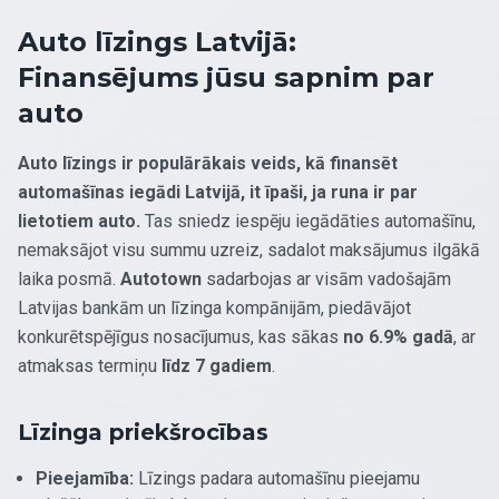
Auto līzings Latvijā:
Finansējums jūsu sapnim par
auto
Auto līzings ir populārākais veids, kā finansēt
automašīnas iegādi Latvijā, it īpaši, ja runa ir par
lietotiem auto.
Tas sniedz iespēju iegādāties automašīnu,
nemaksājot visu summu uzreiz, sadalot maksājumus ilgākā
laika posmā.
Autotown
sadarbojas ar visām vadošajām
Latvijas bankām un līzinga kompānijām, piedāvājot
konkurētspējīgus nosacījumus, kas sākas
no 6.9% gadā
, ar
atmaksas termiņu
līdz 7 gadiem
.
Līzinga priekšrocības
Pieejamība:
Līzings padara automašīnu pieejamu