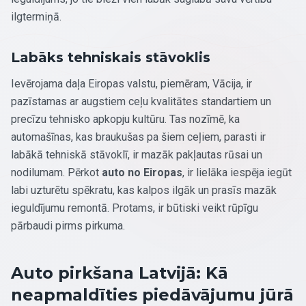
ilgtermiņā.
Labāks tehniskais stāvoklis
Ievērojama daļa Eiropas valstu, piemēram, Vācija, ir
pazīstamas ar augstiem ceļu kvalitātes standartiem un
precīzu tehnisko apkopju kultūru. Tas nozīmē, ka
automašīnas, kas braukušas pa šiem ceļiem, parasti ir
labākā tehniskā stāvoklī, ir mazāk pakļautas rūsai un
nodilumam. Pērkot
auto no Eiropas
, ir lielāka iespēja iegūt
labi uzturētu spēkratu, kas kalpos ilgāk un prasīs mazāk
ieguldījumu remontā. Protams, ir būtiski veikt rūpīgu
pārbaudi pirms pirkuma.
Auto pirkšana Latvijā: Kā
neapmaldīties piedāvājumu jūrā