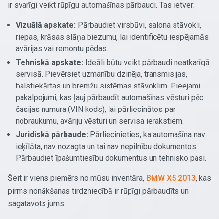
ir svarīgi veikt rūpīgu automašīnas pārbaudi. Tas ietver:
Vizuālā apskate:
Pārbaudiet virsbūvi, salona stāvokli,
riepas, krāsas slāņa biezumu, lai identificētu iespējamās
avārijas vai remontu pēdas.
Tehniskā apskate:
Ideāli būtu veikt pārbaudi neatkarīgā
servisā. Pievērsiet uzmanību dzinēja, transmisijas,
balstiekārtas un bremžu sistēmas stāvoklim. Pieejami
pakalpojumi, kas ļauj pārbaudīt automašīnas vēsturi pēc
šasijas numura (VIN kods), lai pārliecinātos par
nobraukumu, avāriju vēsturi un servisa ierakstiem.
Juridiskā pārbaude:
Pārliecinieties, ka automašīna nav
ieķīlāta, nav nozagta un tai nav nepilnību dokumentos.
Pārbaudiet īpašumtiesību dokumentus un tehnisko pasi.
Šeit ir viens piemērs no mūsu inventāra,
BMW X5 2013
, kas
pirms nonākšanas tirdzniecībā ir rūpīgi pārbaudīts un
sagatavots jums.