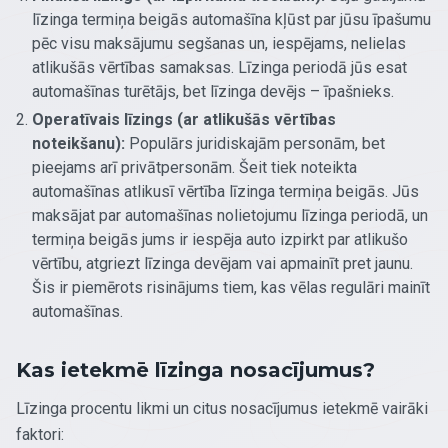
līzinga termiņa beigās automašīna kļūst par jūsu īpašumu
pēc visu maksājumu segšanas un, iespējams, nelielas
atlikušās vērtības samaksas. Līzinga periodā jūs esat
automašīnas turētājs, bet līzinga devējs – īpašnieks.
Operatīvais līzings (ar atlikušās vērtības
noteikšanu):
Populārs juridiskajām personām, bet
pieejams arī privātpersonām. Šeit tiek noteikta
automašīnas atlikusī vērtība līzinga termiņa beigās. Jūs
maksājat par automašīnas nolietojumu līzinga periodā, un
termiņa beigās jums ir iespēja auto izpirkt par atlikušo
vērtību, atgriezt līzinga devējam vai apmainīt pret jaunu.
Šis ir piemērots risinājums tiem, kas vēlas regulāri mainīt
automašīnas.
Kas ietekmē līzinga nosacījumus?
Līzinga procentu likmi un citus nosacījumus ietekmē vairāki
faktori: