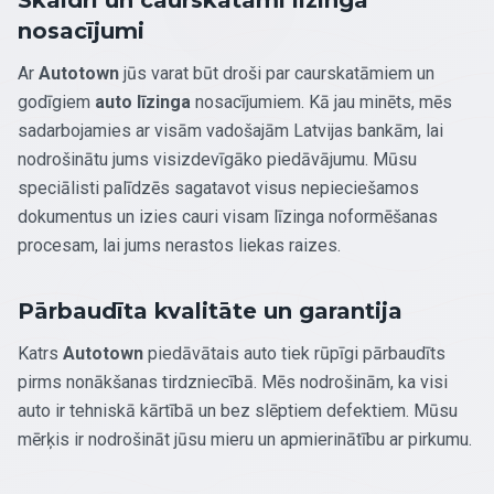
nosacījumi
Ar
Autotown
jūs varat būt droši par caurskatāmiem un
godīgiem
auto līzinga
nosacījumiem. Kā jau minēts, mēs
sadarbojamies ar visām vadošajām Latvijas bankām, lai
nodrošinātu jums visizdevīgāko piedāvājumu. Mūsu
speciālisti palīdzēs sagatavot visus nepieciešamos
dokumentus un izies cauri visam līzinga noformēšanas
procesam, lai jums nerastos liekas raizes.
Pārbaudīta kvalitāte un garantija
Katrs
Autotown
piedāvātais auto tiek rūpīgi pārbaudīts
pirms nonākšanas tirdzniecībā. Mēs nodrošinām, ka visi
auto ir tehniskā kārtībā un bez slēptiem defektiem. Mūsu
mērķis ir nodrošināt jūsu mieru un apmierinātību ar pirkumu.