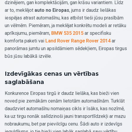
dzinējiem, gan komplektācijām, gan krāsu variantiem. Līdz
ar to, meklējot
auto no Eiropas
, jums ir daudz lielākas
iespējas atrast automašīnu, kas atbilst tieši jūsu prasībām
un vēlmēm. Piemēram, ja meklējat konkrētu modeli ar retāku
aprīkojumu, piemēram,
BMW 535 2015
ar specifisku
komforta paketi vai
Land Rover Range Rover 2014
ar
panorāmas jumtu un apsildāmiem sēdekļiem, Eiropas tirgus
būs jūsu labākā izvēle.
Izdevīgākas cenas un vērtības
saglabāšana
Konkurence Eiropas tirgū ir daudz lielāka, kas bieži vien
noved pie zemākām cenām lietotām automašīnām. Turklāt
daudzviet automašīnu nomaiņas cikls ir īsāks, kas nozīmē,
ka uz tirgu nonāk salīdzinoši jauni transportlīdzekļi ar mazu
nobraukumu, bet par pievilcīgu cenu. Šādi auto ir izdevīgs
ieguldījums, jo tie bieži vien labāk saglabā savu vērtību