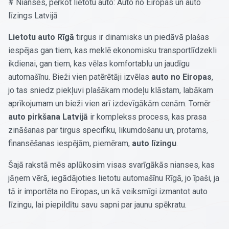
# Nianses, pērkot lietotu auto: Auto no Eiropas un auto
līzings Latvijā
Lietotu auto Rīgā
tirgus ir dinamisks un piedāvā plašas
iespējas gan tiem, kas meklē ekonomisku transportlīdzekli
ikdienai, gan tiem, kas vēlas komfortablu un jaudīgu
automašīnu. Bieži vien patērētāji izvēlas
auto no Eiropas
,
jo tas sniedz piekļuvi plašākam modeļu klāstam, labākam
aprīkojumam un bieži vien arī izdevīgākām cenām. Tomēr
auto pirkšana Latvijā
ir komplekss process, kas prasa
zināšanas par tirgus specifiku, likumdošanu un, protams,
finansēšanas iespējām, piemēram,
auto līzingu
.
Šajā rakstā mēs aplūkosim visas svarīgākās nianses, kas
jāņem vērā, iegādājoties lietotu automašīnu Rīgā, jo īpaši, ja
tā ir importēta no Eiropas, un kā veiksmīgi izmantot auto
līzingu, lai piepildītu savu sapni par jaunu spēkratu.