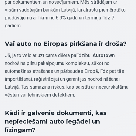
par dokumentiem un nosacījumiem. Mēs strādājam ar
visām vadošajām bankām Latvijā, lai atrastu piemērotāko
piedāvājumu ar likmi no 6.9% gadā un termiņu līdz 7
gadiem.
Vai auto no Eiropas pirkšana ir droša?
Jā, ja to veic ar uzticama dīlera palīdzību.
Autotown
nodrošina pilnu pakalpojumu kompleksu, sākot no
automašīnas atrašanas un pārbaudes Eiropā, līdz pat tās
importēšanai, reģistrācijai un garantijas nodrošināšanai
Latvijā. Tas samazina riskus, kas saistīti ar necaurskatāmu
vēsturi vai tehniskiem defektiem.
Kādi ir galvenie dokumenti, kas
nepieciešami auto iegādei un
līzingam?