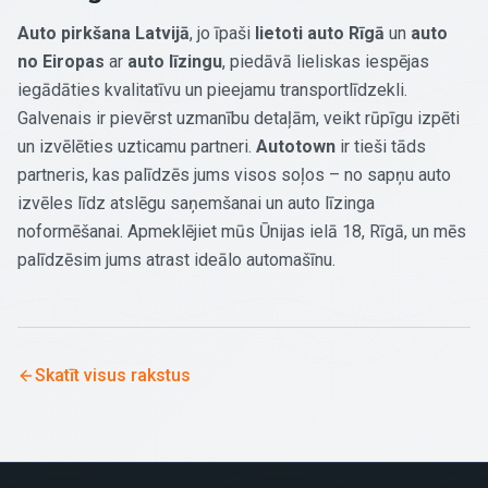
Auto pirkšana Latvijā
, jo īpaši
lietoti auto Rīgā
un
auto
no Eiropas
ar
auto līzingu
, piedāvā lieliskas iespējas
iegādāties kvalitatīvu un pieejamu transportlīdzekli.
Galvenais ir pievērst uzmanību detaļām, veikt rūpīgu izpēti
un izvēlēties uzticamu partneri.
Autotown
ir tieši tāds
partneris, kas palīdzēs jums visos soļos – no sapņu auto
izvēles līdz atslēgu saņemšanai un auto līzinga
noformēšanai. Apmeklējiet mūs Ūnijas ielā 18, Rīgā, un mēs
palīdzēsim jums atrast ideālo automašīnu.
Skatīt visus rakstus