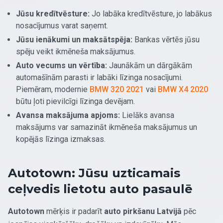
Jūsu kredītvēsture:
Jo labāka kredītvēsture, jo labākus
nosacījumus varat saņemt.
Jūsu ienākumi un maksātspēja:
Bankas vērtēs jūsu
spēju veikt ikmēneša maksājumus.
Auto vecums un vērtība:
Jaunākām un dārgākām
automašīnām parasti ir labāki līzinga nosacījumi.
Piemēram, modernie
BMW 320 2021
vai
BMW X4 2020
būtu ļoti pievilcīgi līzinga devējam.
Avansa maksājuma apjoms:
Lielāks avansa
maksājums var samazināt ikmēneša maksājumus un
kopējās līzinga izmaksas.
Autotown: Jūsu uzticamais
ceļvedis lietotu auto pasaulē
Autotown
mērķis ir padarīt
auto pirkšanu Latvijā
pēc