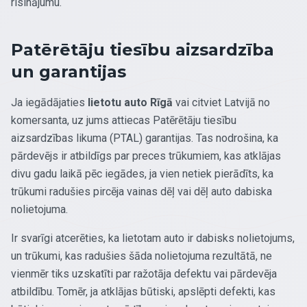
risinājumu.
Patērētāju tiesību aizsardzība
un garantijas
Ja iegādājaties
lietotu auto Rīgā
vai citviet Latvijā no
komersanta, uz jums attiecas Patērētāju tiesību
aizsardzības likuma (PTAL) garantijas. Tas nodrošina, ka
pārdevējs ir atbildīgs par preces trūkumiem, kas atklājas
divu gadu laikā pēc iegādes, ja vien netiek pierādīts, ka
trūkumi radušies pircēja vainas dēļ vai dēļ auto dabiska
nolietojuma.
Ir svarīgi atcerēties, ka lietotam auto ir dabisks nolietojums,
un trūkumi, kas radušies šāda nolietojuma rezultātā, ne
vienmēr tiks uzskatīti par ražotāja defektu vai pārdevēja
atbildību. Tomēr, ja atklājas būtiski, apslēpti defekti, kas