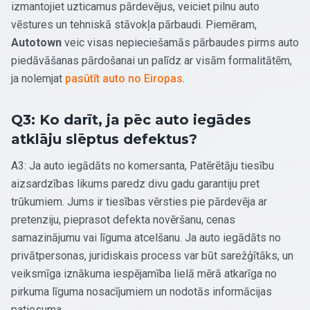
izmantojiet uzticamus pārdevējus, veiciet pilnu auto
vēstures un tehniskā stāvokļa pārbaudi. Piemēram,
Autotown
veic visas nepieciešamās pārbaudes pirms auto
piedāvāšanas pārdošanai un palīdz ar visām formalitātēm,
ja nolemjat
pasūtīt auto no Eiropas
.
Q3: Ko darīt, ja pēc auto iegādes
atklāju slēptus defektus?
A3: Ja auto iegādāts no komersanta, Patērētāju tiesību
aizsardzības likums paredz divu gadu garantiju pret
trūkumiem. Jums ir tiesības vērsties pie pārdevēja ar
pretenziju, pieprasot defekta novēršanu, cenas
samazinājumu vai līguma atcelšanu. Ja auto iegādāts no
privātpersonas, juridiskais process var būt sarežģītāks, un
veiksmīga iznākuma iespējamība lielā mērā atkarīga no
pirkuma līguma nosacījumiem un nodotās informācijas
patiesuma.