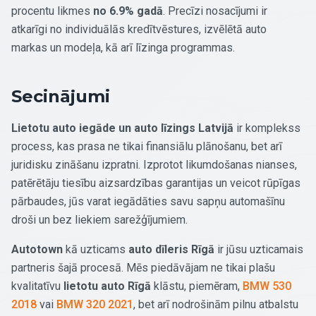
procentu likmes
no 6.9% gadā
. Precīzi nosacījumi ir
atkarīgi no individuālās kredītvēstures, izvēlētā auto
markas un modeļa, kā arī līzinga programmas.
Secinājumi
Lietotu auto iegāde un auto līzings Latvijā
ir komplekss
process, kas prasa ne tikai finansiālu plānošanu, bet arī
juridisku zināšanu izpratni. Izprotot likumdošanas nianses,
patērētāju tiesību aizsardzības garantijas un veicot rūpīgas
pārbaudes, jūs varat iegādāties savu sapņu automašīnu
droši un bez liekiem sarežģījumiem.
Autotown
kā uzticams
auto dīleris Rīgā
ir jūsu uzticamais
partneris šajā procesā. Mēs piedāvājam ne tikai plašu
kvalitatīvu
lietotu auto Rīgā
klāstu, piemēram,
BMW 530
2018
vai
BMW 320 2021
, bet arī nodrošinām pilnu atbalstu