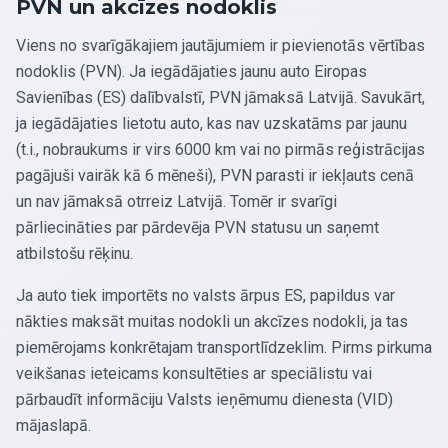
PVN un akcīzes nodoklis
Viens no svarīgākajiem jautājumiem ir pievienotās vērtības
nodoklis (PVN). Ja iegādājaties jaunu auto Eiropas
Savienības (ES) dalībvalstī, PVN jāmaksā Latvijā. Savukārt,
ja iegādājaties lietotu auto, kas nav uzskatāms par jaunu
(t.i., nobraukums ir virs 6000 km vai no pirmās reģistrācijas
pagājuši vairāk kā 6 mēneši), PVN parasti ir iekļauts cenā
un nav jāmaksā otrreiz Latvijā. Tomēr ir svarīgi
pārliecināties par pārdevēja PVN statusu un saņemt
atbilstošu rēķinu.
Ja auto tiek importēts no valsts ārpus ES, papildus var
nākties maksāt muitas nodokli un akcīzes nodokli, ja tas
piemērojams konkrētajam transportlīdzeklim. Pirms pirkuma
veikšanas ieteicams konsultēties ar speciālistu vai
pārbaudīt informāciju Valsts ieņēmumu dienesta (VID)
mājaslapā.