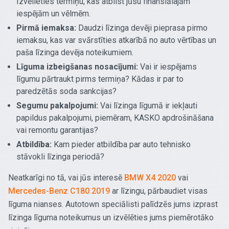
Izvēlieties termiņu, kas atbilst jūsu finansiālajām
iespējām un vēlmēm.
Pirmā iemaksa:
Daudzi līzinga devēji pieprasa pirmo
iemaksu, kas var svārstīties atkarībā no auto vērtības un
paša līzinga devēja noteikumiem.
Līguma izbeigšanas nosacījumi:
Vai ir iespējams
līgumu pārtraukt pirms termiņa? Kādas ir par to
paredzētās soda sankcijas?
Segumu pakalpojumi:
Vai līzinga līgumā ir iekļauti
papildus pakalpojumi, piemēram, KASKO apdrošināšana
vai remontu garantijas?
Atbildība:
Kam pieder atbildība par auto tehnisko
stāvokli līzinga periodā?
Neatkarīgi no tā, vai jūs interesē
BMW X4 2020
vai
Mercedes-Benz C180 2019
ar līzingu, pārbaudiet visas
līguma nianses. Autotown speciālisti palīdzēs jums izprast
līzinga līguma noteikumus un izvēlēties jums piemērotāko