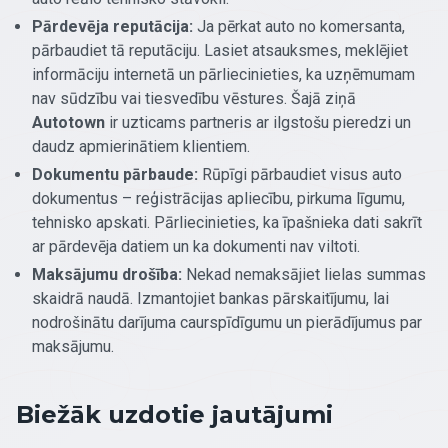
Pārdevēja reputācija:
Ja pērkat auto no komersanta,
pārbaudiet tā reputāciju. Lasiet atsauksmes, meklējiet
informāciju internetā un pārliecinieties, ka uzņēmumam
nav sūdzību vai tiesvedību vēstures. Šajā ziņā
Autotown
ir uzticams partneris ar ilgstošu pieredzi un
daudz apmierinātiem klientiem.
Dokumentu pārbaude:
Rūpīgi pārbaudiet visus auto
dokumentus – reģistrācijas apliecību, pirkuma līgumu,
tehnisko apskati. Pārliecinieties, ka īpašnieka dati sakrīt
ar pārdevēja datiem un ka dokumenti nav viltoti.
Maksājumu drošība:
Nekad nemaksājiet lielas summas
skaidrā naudā. Izmantojiet bankas pārskaitījumu, lai
nodrošinātu darījuma caurspīdīgumu un pierādījumus par
maksājumu.
Biežāk uzdotie jautājumi