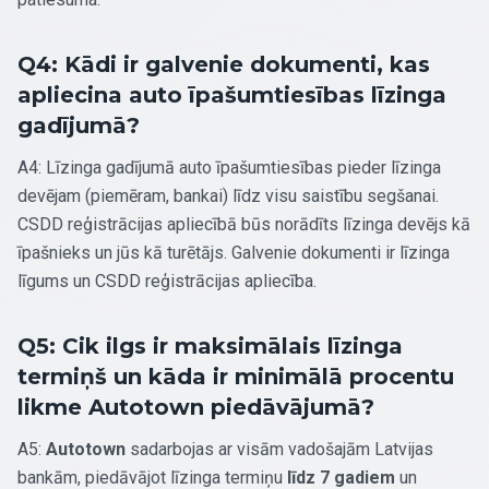
Q4: Kādi ir galvenie dokumenti, kas
apliecina auto īpašumtiesības līzinga
gadījumā?
A4: Līzinga gadījumā auto īpašumtiesības pieder līzinga
devējam (piemēram, bankai) līdz visu saistību segšanai.
CSDD reģistrācijas apliecībā būs norādīts līzinga devējs kā
īpašnieks un jūs kā turētājs. Galvenie dokumenti ir līzinga
līgums un CSDD reģistrācijas apliecība.
Q5: Cik ilgs ir maksimālais līzinga
termiņš un kāda ir minimālā procentu
likme Autotown piedāvājumā?
A5:
Autotown
sadarbojas ar visām vadošajām Latvijas
bankām, piedāvājot līzinga termiņu
līdz 7 gadiem
un