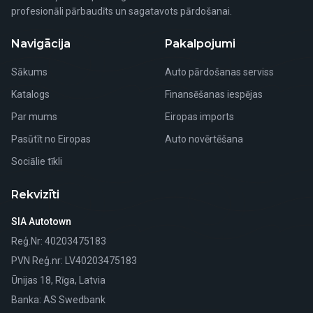
profesionāli pārbaudīts un sagatavots pārdošanai.
Navigācija
Pakalpojumi
Sākums
Auto pārdošanas serviss
Katalogs
Finansēšanas iespējas
Par mums
Eiropas imports
Pasūtīt no Eiropas
Auto novērtēšana
Sociālie tīkli
Rekvizīti
SIA Autotown
Reģ.Nr
: 40203475183
PVN Reģ.nr
: LV40203475183
Ūnijas 18, Rīga, Latvia
Banka
: AS Swedbank