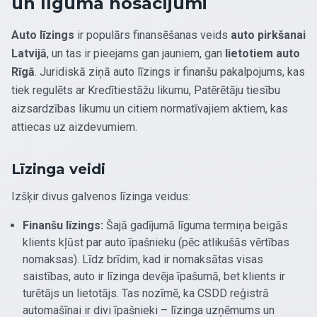
un līguma nosacījumi
Auto līzings
ir populārs finansēšanas veids
auto pirkšanai
Latvijā
, un tas ir pieejams gan jauniem, gan
lietotiem auto
Rīgā
. Juridiskā ziņā auto līzings ir finanšu pakalpojums, kas
tiek regulēts ar Kredītiestāžu likumu, Patērētāju tiesību
aizsardzības likumu un citiem normatīvajiem aktiem, kas
attiecas uz aizdevumiem.
Līzinga veidi
Izšķir divus galvenos līzinga veidus:
Finanšu līzings:
Šajā gadījumā līguma termiņa beigās
klients kļūst par auto īpašnieku (pēc atlikušās vērtības
nomaksas). Līdz brīdim, kad ir nomaksātas visas
saistības, auto ir līzinga devēja īpašumā, bet klients ir
turētājs un lietotājs. Tas nozīmē, ka CSDD reģistrā
automašīnai ir divi īpašnieki – līzinga uzņēmums un