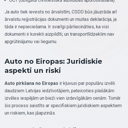
OCT (obligātā civiltiesiskā atbildības apdrošināšana).
Ja auto tiek ievests no ārvalstīm, CSDD būs jāuzrāda arī
ārvalstu reģistrācijas dokumenti un muitas deklarācija, ja
tāda ir nepieciešama. Ir svarīgi pārliecināties, ka visi
dokumenti ir korekti aizpildīti, un transportlīdzeklim nav
apgrūtinājumu vai liegumu.
Auto no Eiropas: Juridiskie
aspekti un riski
Auto pirkšana no Eiropas
ir kļuvusi par populāru izvēli
daudziem Latvijas iedzīvotājiem, pateicoties plašākām
izvēles iespējām un bieži vien izdevīgākām cenām. Tomēr
šis process saistīts ar specifiskiem juridiskiem aspektiem
un riskiem, kas jāapzinās.