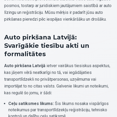
posmos, tostarp ar juridiskiem jautājumiem saistībā ar auto
līzingu un reģistrāciju. Mūsu mērķis ir padarīt jūsu auto
pirkšanas pieredzi pēc iespējas vienkāršāku un drošāku.
Auto pirkšana Latvijā:
Svarīgākie tiesību akti un
formalitātes
Auto pirkšana Latvijā
ietver vairākus tiesiskus aspektus,
kas jāņem vērā neatkarīgi no tā, vai iegādājaties
transportlīdzekli no privātpersonas, uzņēmuma vai
importējat to no citas valsts. Galvenie likumi un noteikumi,
kas regulē šo jomu, ir šādi:
Ceļu satiksmes likums:
Šis likums nosaka vispārīgos
noteikumus par transportlīdzekļu reģistrāciju, tehnisko
kontroli un dalību ceļu satiksmē.