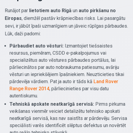
Runājot par
lietotiem auto Rīgā
un
auto pirkšanu no
Eiropas
, diemžēl pastāv krāpniecības risks. Lai pasargātu
sevi, ir jābūt īpaši uzmanīgiem un jāveic rūpīgas pārbaudes.
Lūk, daži padomi:
Pārbaudiet auto vēsturi:
Izmantojiet tiešsaistes
resursus, piemēram, CSDD e-pakalpojumus vai
specializētus auto vēstures pārbaudes portālus, lai
pārliecinātos par auto nobraukuma patiesumu, avāriju
vēsturi un iepriekšējiem īpašniekiem. Neuzticieties tikai
pārdevēja vārdiem. Pat ja auto ir tāds kā
Land Rover
Range Rover 2014
, pārliecinieties par visu datu
autentiskumu.
Tehniskā apskate neatkarīgā servisā:
Pirms pirkuma
veikšanas vienmēr veiciet detalizētu tehnisko apskati
neatkarīgā servisā, kas nav saistīts ar pārdevēju. Servisa
speciālisti varēs identificēt slēptus defektus un novērtēt
auto reālo tehnisko stāvokli.