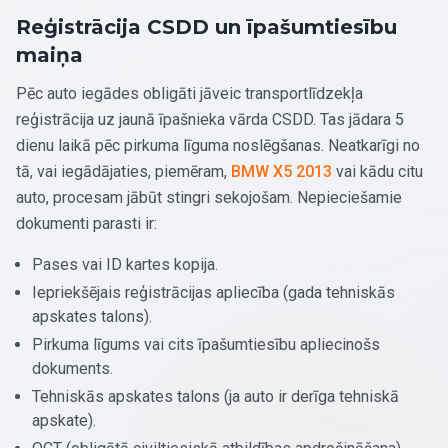
Reģistrācija CSDD un īpašumtiesību
maiņa
Pēc auto iegādes obligāti jāveic transportlīdzekļa
reģistrācija uz jaunā īpašnieka vārda CSDD. Tas jādara 5
dienu laikā pēc pirkuma līguma noslēgšanas. Neatkarīgi no
tā, vai iegādājaties, piemēram,
BMW X5 2013
vai kādu citu
auto, procesam jābūt stingri sekojošam. Nepieciešamie
dokumenti parasti ir:
Pases vai ID kartes kopija.
Iepriekšējais reģistrācijas apliecība (gada tehniskās
apskates talons).
Pirkuma līgums vai cits īpašumtiesību apliecinošs
dokuments.
Tehniskās apskates talons (ja auto ir derīga tehniskā
apskate).