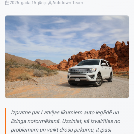
2026. gada 15. jūnijs
Autotown Team
Izpratne par Latvijas likumiem auto iegādē un
līzinga noformēšanā. Uzziniet, kā izvairīties no
problēmām un veikt drošu pirkumu, it īpaši