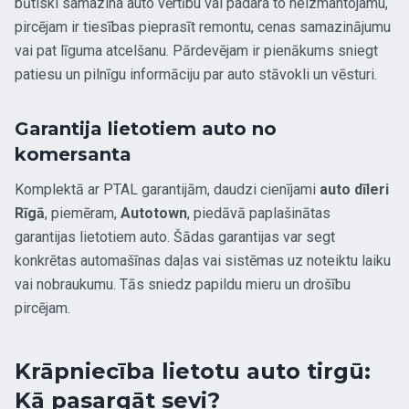
būtiski samazina auto vērtību vai padara to neizmantojamu,
pircējam ir tiesības pieprasīt remontu, cenas samazinājumu
vai pat līguma atcelšanu. Pārdevējam ir pienākums sniegt
patiesu un pilnīgu informāciju par auto stāvokli un vēsturi.
Garantija lietotiem auto no
komersanta
Komplektā ar PTAL garantijām, daudzi cienījami
auto dīleri
Rīgā
, piemēram,
Autotown
, piedāvā paplašinātas
garantijas lietotiem auto. Šādas garantijas var segt
konkrētas automašīnas daļas vai sistēmas uz noteiktu laiku
vai nobraukumu. Tās sniedz papildu mieru un drošību
pircējam.
Krāpniecība lietotu auto tirgū:
Kā pasargāt sevi?