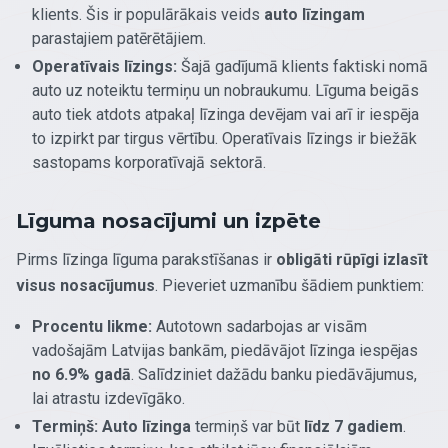
klients. Šis ir populārākais veids
auto līzingam
parastajiem patērētājiem.
Operatīvais līzings:
Šajā gadījumā klients faktiski nomā
auto uz noteiktu termiņu un nobraukumu. Līguma beigās
auto tiek atdots atpakaļ līzinga devējam vai arī ir iespēja
to izpirkt par tirgus vērtību. Operatīvais līzings ir biežāk
sastopams korporatīvajā sektorā.
Līguma nosacījumi un izpēte
Pirms līzinga līguma parakstīšanas ir
obligāti rūpīgi izlasīt
visus nosacījumus
. Pieveriet uzmanību šādiem punktiem:
Procentu likme:
Autotown sadarbojas ar visām
vadošajām Latvijas bankām, piedāvājot līzinga iespējas
no 6.9% gadā
. Salīdziniet dažādu banku piedāvājumus,
lai atrastu izdevīgāko.
Termiņš:
Auto līzinga
termiņš var būt
līdz 7 gadiem
.