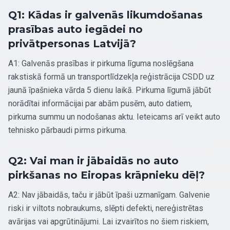
Q1: Kādas ir galvenās likumdošanas
prasības auto iegādei no
privātpersonas Latvijā?
A1: Galvenās prasības ir pirkuma līguma noslēgšana
rakstiskā formā un transportlīdzekļa reģistrācija CSDD uz
jaunā īpašnieka vārda 5 dienu laikā. Pirkuma līgumā jābūt
norādītai informācijai par abām pusēm, auto datiem,
pirkuma summu un nodošanas aktu. Ieteicams arī veikt auto
tehnisko pārbaudi pirms pirkuma.
Q2: Vai man ir jābaidās no auto
pirkšanas no Eiropas krāpnieku dēļ?
A2: Nav jābaidās, taču ir jābūt īpaši uzmanīgam. Galvenie
riski ir viltots nobraukums, slēpti defekti, nereģistrētas
avārijas vai apgrūtinājumi. Lai izvairītos no šiem riskiem,