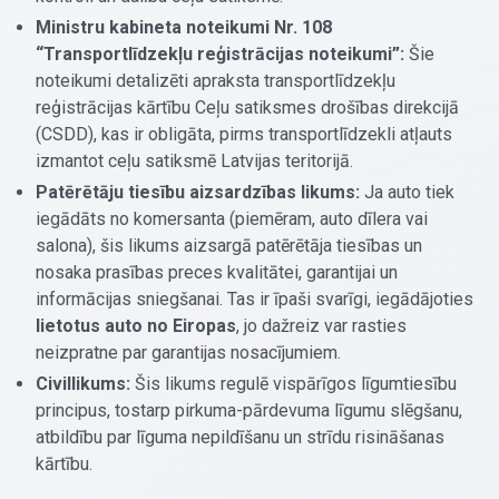
Ministru kabineta noteikumi Nr. 108
“Transportlīdzekļu reģistrācijas noteikumi”:
Šie
noteikumi detalizēti apraksta transportlīdzekļu
reģistrācijas kārtību Ceļu satiksmes drošības direkcijā
(CSDD), kas ir obligāta, pirms transportlīdzekli atļauts
izmantot ceļu satiksmē Latvijas teritorijā.
Patērētāju tiesību aizsardzības likums:
Ja auto tiek
iegādāts no komersanta (piemēram, auto dīlera vai
salona), šis likums aizsargā patērētāja tiesības un
nosaka prasības preces kvalitātei, garantijai un
informācijas sniegšanai. Tas ir īpaši svarīgi, iegādājoties
lietotus auto no Eiropas
, jo dažreiz var rasties
neizpratne par garantijas nosacījumiem.
Civillikums:
Šis likums regulē vispārīgos līgumtiesību
principus, tostarp pirkuma-pārdevuma līgumu slēgšanu,
atbildību par līguma nepildīšanu un strīdu risināšanas
kārtību.