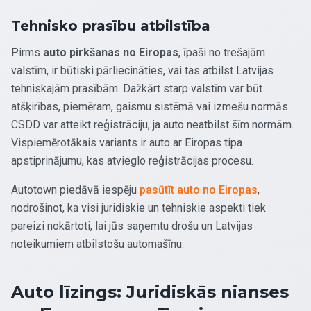
Tehnisko prasību atbilstība
Pirms
auto pirkšanas no Eiropas
, īpaši no trešajām
valstīm, ir būtiski pārliecināties, vai tas atbilst Latvijas
tehniskajām prasībām. Dažkārt starp valstīm var būt
atšķirības, piemēram, gaismu sistēmā vai izmešu normās.
CSDD var atteikt reģistrāciju, ja auto neatbilst šīm normām.
Vispiemērotākais variants ir auto ar Eiropas tipa
apstiprinājumu, kas atvieglo reģistrācijas procesu.
Autotown piedāvā iespēju
pasūtīt auto no Eiropas
,
nodrošinot, ka visi juridiskie un tehniskie aspekti tiek
pareizi nokārtoti, lai jūs saņemtu drošu un Latvijas
noteikumiem atbilstošu automašīnu.
Auto līzings: Juridiskās nianses