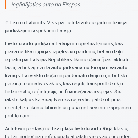
iegādājoties auto no Eiropas.
# Likumu Labirints: Viss par lietota auto iegādi un līzinga
juridiskajiem aspektiem Latvijā
Lietotu auto pirkšana Latvijā
ir nopietns lēmums, kas
prasa ne tikai rūpīgas izpētes un pārdomu, bet arī dziļu
izpratni par Latvijas Republikas likumdošanu. Īpaši aktuāli
tas ir, ja tiek apsvērta
auto pirkšana no Eiropas
vai
auto
līzings
. Lai veiktu drošu un pārdomātu darījumu, ir būtiski
pārzināt normatīvos aktus, kas regulē transportlīdzekļu
tirdzniecību, reģistrāciju, un finansēšanas iespējas. Šis
raksts kalpos kā visaptverošs ceļvedis, palīdzot jums
orientēties likumu labirintā un pasargāt sevi no iespējamām
problēmām.
Autotown piedāvā ne tikai plašu
lietotu auto Rīgā
klāstu,
bet arī nodrošina profesionālu atbalstu visos auto iegādes