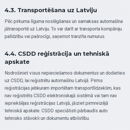
4.3. Transportēšana uz Latviju
Pēc pirkuma līguma noslēgšanas un samaksas automašīna
jātransportē uz Latviju. To var darīt ar transporta kompāniju
palīdzību vai pašrocīgi, saņemot tranzīta numurus.
4.4. CSDD reģistrācija un tehniskā
apskate
Nodrošiniet visus nepieciešamos dokumentus un dodieties
uz CSDD, lai reģistrētu automašīnu Latvijā. Pirms
reģistrācijas jebkuram importētam transportlīdzeklim, kas
nav reģistrēts CSDD elektroniskajā sistēmā vai tam nav
iepriekšējas reģistrācijas Latvijā, jāiziet pirmreizējā
tehniskā apskate. CSDD speciālisti pārbaudīs auto
tehnisko stāvokli un dokumentu atbilstību.