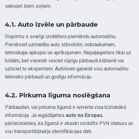
sekojiet šiem soļiem:
4.1. Auto izvēle un pārbaude
Vispirms ir svarīgi izvēlēties piemērotu automašīnu.
Pievērsiet uzmanību auto stāvoklim, nobraukumam,
tehniskajai apkopei un aprīkojumam. Nepaļaujieties tikai uz
bildēm, bet vienmēr veiciet rūpīgu pārbaudi klātienē vai
uzticiet to ekspertiem. Autotown garantē visu automašīnu
tehnisko pārbaudi un godīgu informāciju.
4.2. Pirkuma līguma noslēgšana
Pārbaudiet, vai pirkuma līgumā ir ietverta visa būtiskākā
informācija. Ja iegādājaties
auto no Eiropas
,
pārliecinieties, ka līgumā ir skaidri norādīts PVN statuss un
visi transportlīdzekļa identifikācijas dati.