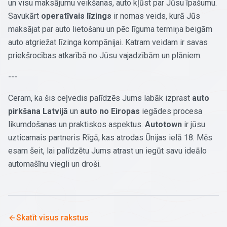
un visu maksājumu veikšanas, auto kļūst par Jūsu īpašumu.
Savukārt
operatīvais līzings
ir nomas veids, kurā Jūs
maksājat par auto lietošanu un pēc līguma termiņa beigām
auto atgriežat līzinga kompānijai. Katram veidam ir savas
priekšrocības atkarībā no Jūsu vajadzībām un plāniem.
---
Ceram, ka šis ceļvedis palīdzēs Jums labāk izprast
auto
pirkšana Latvijā
un
auto no Eiropas
iegādes procesa
likumdošanas un praktiskos aspektus.
Autotown
ir jūsu
uzticamais partneris Rīgā, kas atrodas Ūnijas ielā 18. Mēs
esam šeit, lai palīdzētu Jums atrast un iegūt savu ideālo
automašīnu viegli un droši.
Skatīt visus rakstus