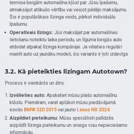
termiņa beigām automašīna kļūst par Jūsu īpašumu,
atmaksājot atlikušo vērtību vai veicot pēdējo maksājumu.
Šis ir populārākais līzinga veids, pērkot individuālu
īpašumu.
Operatīvais līzings:
Jūs maksājat par automašīnas
lietošanu noteiktu laika periodu, un līguma beigās auto
atdodat atpakaļ līzinga kompānijai. Ja vēlaties regulāri
mainīt auto uz jaunāku modeli, šis variants ir ļoti izdevīgs.
3.2. Kā pieteikties līzingam Autotown?
Process ir vienkāršs un ātrs:
Izvēlieties auto:
Apskatiet mūsu plašo automašīnu
klāstu. Piemēram, varat aplūkot mūsu piedāvājumā
esošo
BMW 320 2015
vai jauno
Lexus NX 2024
.
Aizpildiet pieteikumu:
Mūsu speciālisti palīdzēs
aizpildīt līzinga pieteikumu un sniegs visu nepieciešamo
informāciju.