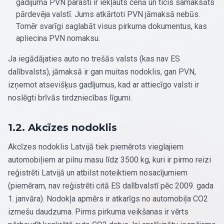
gadījumā PVN parasti ir iekļauts cenā un ticis samaksāts
pārdevēja valstī. Jums atkārtoti PVN jāmaksā nebūs.
Tomēr svarīgi saglabāt visus pirkuma dokumentus, kas
apliecina PVN nomaksu.
Ja iegādājaties auto no trešās valsts (kas nav ES
dalībvalsts), jāmaksā ir gan muitas nodoklis, gan PVN,
izņemot atsevišķus gadījumus, kad ar attiecīgo valsti ir
noslēgti brīvās tirdzniecības līgumi.
1.2. Akcīzes nodoklis
Akcīzes nodoklis Latvijā tiek piemērots vieglajiem
automobiļiem ar pilnu masu līdz 3500 kg, kuri ir pirmo reizi
reģistrēti Latvijā un atbilst noteiktiem nosacījumiem
(piemēram, nav reģistrēti citā ES dalībvalstī pēc 2009. gada
1. janvāra). Nodokļa apmērs ir atkarīgs no automobiļa CO2
izmešu daudzuma. Pirms pirkuma veikšanas ir vērts