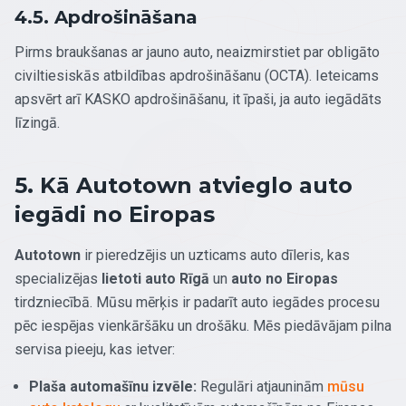
4.5. Apdrošināšana
Pirms braukšanas ar jauno auto, neaizmirstiet par obligāto
civiltiesiskās atbildības apdrošināšanu (OCTA). Ieteicams
apsvērt arī KASKO apdrošināšanu, it īpaši, ja auto iegādāts
līzingā.
5. Kā Autotown atvieglo auto
iegādi no Eiropas
Autotown
ir pieredzējis un uzticams auto dīleris, kas
specializējas
lietoti auto Rīgā
un
auto no Eiropas
tirdzniecībā. Mūsu mērķis ir padarīt auto iegādes procesu
pēc iespējas vienkāršāku un drošāku. Mēs piedāvājam pilna
servisa pieeju, kas ietver:
Plaša automašīnu izvēle:
Regulāri atjauninām
mūsu