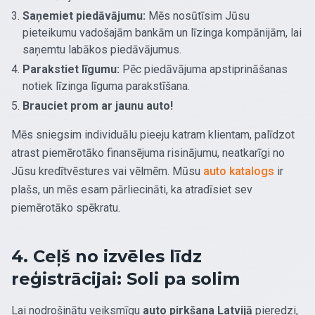
Saņemiet piedāvājumu:
Mēs nosūtīsim Jūsu
pieteikumu vadošajām bankām un līzinga kompānijām, lai
saņemtu labākos piedāvājumus.
Parakstiet līgumu:
Pēc piedāvājuma apstiprināšanas
notiek līzinga līguma parakstīšana.
Brauciet prom ar jaunu auto!
Mēs sniegsim individuālu pieeju katram klientam, palīdzot
atrast piemērotāko finansējuma risinājumu, neatkarīgi no
Jūsu kredītvēstures vai vēlmēm. Mūsu
auto katalogs
ir
plašs, un mēs esam pārliecināti, ka atradīsiet sev
piemērotāko spēkratu.
4. Ceļš no izvēles līdz
reģistrācijai: Soli pa solim
Lai nodrošinātu veiksmīgu
auto pirkšana Latvijā
pieredzi,