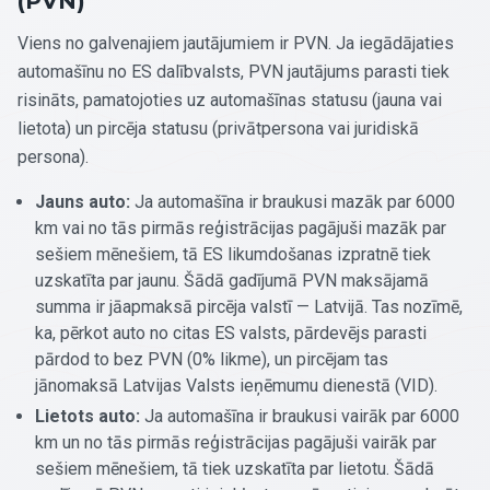
(PVN)
Viens no galvenajiem jautājumiem ir PVN. Ja iegādājaties
automašīnu no ES dalībvalsts, PVN jautājums parasti tiek
risināts, pamatojoties uz automašīnas statusu (jauna vai
lietota) un pircēja statusu (privātpersona vai juridiskā
persona).
Jauns auto:
Ja automašīna ir braukusi mazāk par 6000
km vai no tās pirmās reģistrācijas pagājuši mazāk par
sešiem mēnešiem, tā ES likumdošanas izpratnē tiek
uzskatīta par jaunu. Šādā gadījumā PVN maksājamā
summa ir jāapmaksā pircēja valstī — Latvijā. Tas nozīmē,
ka, pērkot auto no citas ES valsts, pārdevējs parasti
pārdod to bez PVN (0% likme), un pircējam tas
jānomaksā Latvijas Valsts ieņēmumu dienestā (VID).
Lietots auto:
Ja automašīna ir braukusi vairāk par 6000
km un no tās pirmās reģistrācijas pagājuši vairāk par
sešiem mēnešiem, tā tiek uzskatīta par lietotu. Šādā