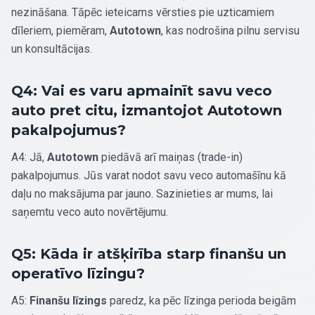
nezināšana. Tāpēc ieteicams vērsties pie uzticamiem
dīleriem, piemēram,
Autotown
, kas nodrošina pilnu servisu
un konsultācijas.
Q4: Vai es varu apmainīt savu veco
auto pret citu, izmantojot Autotown
pakalpojumus?
A4: Jā,
Autotown
piedāvā arī maiņas (trade-in)
pakalpojumus. Jūs varat nodot savu veco automašīnu kā
daļu no maksājuma par jauno. Sazinieties ar mums, lai
saņemtu veco auto novērtējumu.
Q5: Kāda ir atšķirība starp finanšu un
operatīvo līzingu?
A5:
Finanšu līzings
paredz, ka pēc līzinga perioda beigām