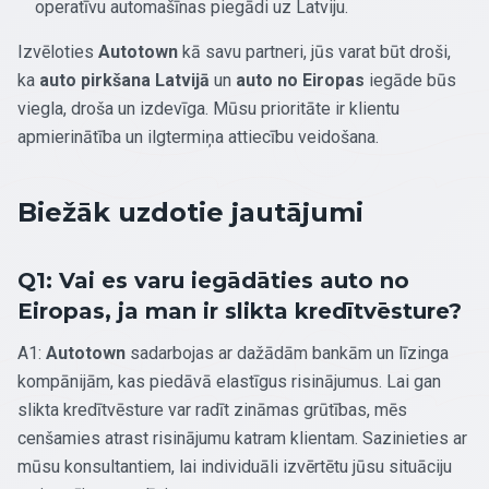
operatīvu automašīnas piegādi uz Latviju.
Izvēloties
Autotown
kā savu partneri, jūs varat būt droši,
ka
auto pirkšana Latvijā
un
auto no Eiropas
iegāde būs
viegla, droša un izdevīga. Mūsu prioritāte ir klientu
apmierinātība un ilgtermiņa attiecību veidošana.
Biežāk uzdotie jautājumi
Q1: Vai es varu iegādāties auto no
Eiropas, ja man ir slikta kredītvēsture?
A1:
Autotown
sadarbojas ar dažādām bankām un līzinga
kompānijām, kas piedāvā elastīgus risinājumus. Lai gan
slikta kredītvēsture var radīt zināmas grūtības, mēs
cenšamies atrast risinājumu katram klientam. Sazinieties ar
mūsu konsultantiem, lai individuāli izvērtētu jūsu situāciju