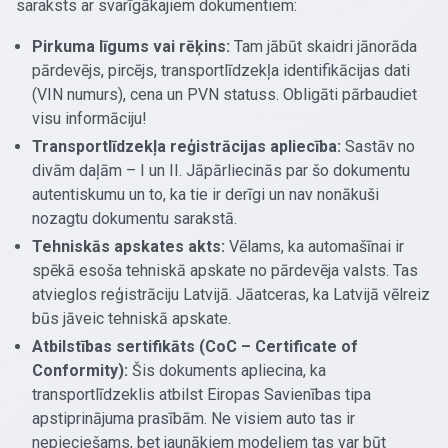
saraksts ar svarīgākajiem dokumentiem:
Pirkuma līgums vai rēķins:
Tam jābūt skaidri jānorāda
pārdevējs, pircējs, transportlīdzekļa identifikācijas dati
(VIN numurs), cena un PVN statuss. Obligāti pārbaudiet
visu informāciju!
Transportlīdzekļa reģistrācijas apliecība:
Sastāv no
divām daļām – I un II. Jāpārliecinās par šo dokumentu
autentiskumu un to, ka tie ir derīgi un nav nonākuši
nozagtu dokumentu sarakstā.
Tehniskās apskates akts:
Vēlams, ka automašīnai ir
spēkā esoša tehniskā apskate no pārdevēja valsts. Tas
atvieglos reģistrāciju Latvijā. Jāatceras, ka Latvijā vēlreiz
būs jāveic tehniskā apskate.
Atbilstības sertifikāts (CoC – Certificate of
Conformity):
Šis dokuments apliecina, ka
transportlīdzeklis atbilst Eiropas Savienības tipa
apstiprinājuma prasībām. Ne visiem auto tas ir
nepieciešams, bet jaunākiem modeļiem tas var būt