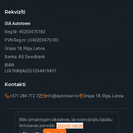
Rekvizīti
SIA Autotown
Reģ.Nr
: 40203475183
PVN Reģ.nr
: LV40203475183
Ūnijas 18, Rīga, Latvia
Banka
: AS Swedbank
IBAN:
LV67HABA0551054419497
Kontakti
+371 284 712 72
info@autotown.lv
Ūnijas 18, Rīga, Latvia
Mēs izmantojam sīkdatnes, lai nodrošinātu labāku
©
2026
Autotown.
Visas tiesības aizsargātas.
lietošanas pieredzi.
Uzzināt vairāk
Privātuma politika
Sīkdatņu politika