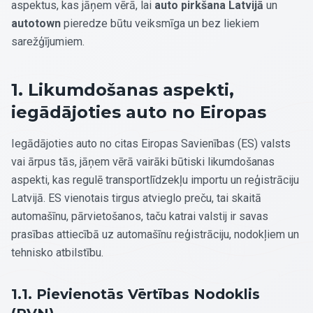
aspektus, kas jāņem vērā, lai
auto pirkšana Latvijā
un
autotown
pieredze būtu veiksmīga un bez liekiem
sarežģījumiem.
1. Likumdošanas aspekti,
iegādājoties auto no Eiropas
Iegādājoties auto no citas Eiropas Savienības (ES) valsts
vai ārpus tās, jāņem vērā vairāki būtiski likumdošanas
aspekti, kas regulē transportlīdzekļu importu un reģistrāciju
Latvijā. ES vienotais tirgus atvieglo preču, tai skaitā
automašīnu, pārvietošanos, taču katrai valstij ir savas
prasības attiecībā uz automašīnu reģistrāciju, nodokļiem un
tehnisko atbilstību.
1.1. Pievienotās Vērtības Nodoklis