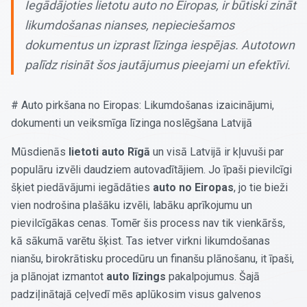
Iegādājoties lietotu auto no Eiropas, ir būtiski zināt
likumdošanas nianses, nepieciešamos
dokumentus un izprast līzinga iespējas. Autotown
palīdz risināt šos jautājumus pieejami un efektīvi.
# Auto pirkšana no Eiropas: Likumdošanas izaicinājumi,
dokumenti un veiksmīga līzinga noslēgšana Latvijā
Mūsdienās
lietoti auto Rīgā
un visā Latvijā ir kļuvuši par
populāru izvēli daudziem autovadītājiem. Jo īpaši pievilcīgi
šķiet piedāvājumi iegādāties
auto no Eiropas
, jo tie bieži
vien nodrošina plašāku izvēli, labāku aprīkojumu un
pievilcīgākas cenas. Tomēr šis process nav tik vienkāršs,
kā sākumā varētu šķist. Tas ietver virkni likumdošanas
nianšu, birokrātisku procedūru un finanšu plānošanu, it īpaši,
ja plānojat izmantot
auto līzings
pakalpojumus. Šajā
padziļinātajā ceļvedī mēs aplūkosim visus galvenos