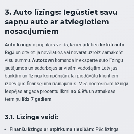
3. Auto līzings: Iegūstiet savu
sapņu auto ar atvieglotiem
nosacījumiem
Auto līzings
ir populārs veids, ka iegādāties
lietoti auto
Rīgā
un citviet, ja nevēlaties vai nevarat uzreiz samaksāt
visu summu.
Autotown
komanda ir eksperte auto līzingu
jautājumos un sadarbojas ar visām vadošajām Latvijas
bankām un līzinga kompānijām, lai piedāvātu klientiem
izdevīgus finansējuma risinājumus. Mēs nodrošinām līzinga
iespējas ar gada procentu likmi
no 6.9%
un atmaksas
termiņu
līdz 7 gadiem
.
3.1. Līzinga veidi:
Finanšu līzings ar atpirkuma tiesībām:
Pēc līzinga