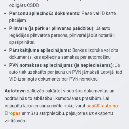
obligāts CSDD.
Personu apliecinošs dokuments:
Pase vai ID karte
pircējam.
Pilnvara (ja pērk ar pilnvaras palīdzību):
Ja auto
iegādājas pilnvarota persona, pilnvarai jābūt notariāli
apstiprinātai.
Pārskaitījuma apliecinājums:
Bankas izdruka vai cits
dokuments, kas apliecina samaksu par automašīnu.
PVN nomaksas apliecinājums (ja nepieciešams):
Ja
auto tiek uzskatīts par jaunu un PVN jāmaksā Latvijā, tad
VID izsniegts dokuments par PVN nomaksu.
Autotown
palīdzēs sakārtot visus šos dokumentus un
nodrošinās to atbilstību likumdošanas prasībām. Lai
ietaupītu laiku un samazinātu risku, varat
pasūtīt auto no
Eiropas
ar mūsu starpniecību, paļaujoties uz ekspertu
zināšanām.