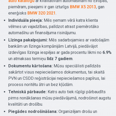
auto katalogu
ar kvalitatīvām automašīnām no Eiropas,
piemēram, pieejami ir gan izturīgs
BMW X5 2013
, gan
enerģisks
BMW 320 2021
.
Individuāla pieeja:
Mēs ņemam vērā katra klienta
vēlmes un vajadzības, palīdzot atrast piemērotāko
automašīnu un finansējuma risinājumu.
Līzinga pakalpojumi:
Mēs sadarbojamies ar vadošajām
bankām un līzinga kompānijām Latvijā, piedāvājot
izdevīgas līzinga iespējas ar gada procentu likmi no
6.9%
un atmaksas termiņu
līdz 7 gadiem
.
Dokumentu kārtošana:
Mūsu speciālisti palīdzēs
sakārtot visus nepieciešamos dokumentus, tai skaitā
PVN un CSDD reģistrācijai nepieciešamos papīrus, lai
process noritētu ātri un bez kļūdām.
Tehniskā pārbaude:
Katrs auto tiek rūpīgi pārbaudīts
pirms nonākšanas mūsu piedāvājumā, nodrošinot augstu
kvalitāti un drošību.
Piegādes nodrošināšana:
Organizējam drošu un