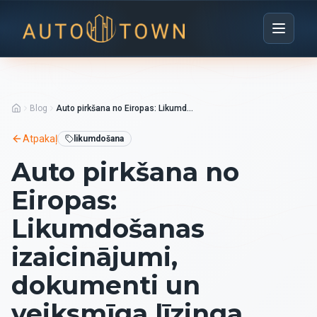
Blog
Auto pirkšana no Eiropas: Likumdošanas izaicinājumi, dokumenti un veiksmīga līzinga noslēgšana Latvijā
Atpakaļ
likumdošana
Auto pirkšana no
Eiropas:
Likumdošanas
izaicinājumi,
dokumenti un
veiksmīga līzinga