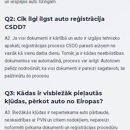
un iespējas auto līzingam.
Q2: Cik ilgi ilgst auto reģistrācija
CSDD?
A2: Ja visi dokumenti ir kārtībā un auto ir izgājis tehnisko
apskati, reģistrācijas process CSDD parasti aizņem ne
vairāk kā vienu darba dienu. Tomēr, ja ir kādas neatbilstības
dokumentos vai automašīnā, process var ieilgt. Autotown
palīdz nodrošināt, ka visi dokumenti ir pareizi sagatavoti, lai
paātrinātu šo procesu.
Q3: Kādas ir visbiežāk pieļautās
kļūdas, pērkot auto no Eiropas?
A3: Biežākās kļūdas ir nepietiekama auto pārbaude,
neskaidrības ar PVN un citiem nodokļiem, nepareizi
noformēti pirkuma dokumenti un reģistrācijas procedūru