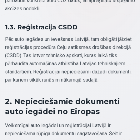
pārbaudīt konkrētā auto CO2 datus, lai aprēķinātu iespējamo
akcīzes nodokli.
1.3. Reģistrācija CSDD
Pēc auto iegādes un ievešanas Latvijā, tam obligāti jāiziet
reģistrācijas procedūra Ceļu satiksmes drošības direkcijā
(CSDD). Tas ietver tehnisko apskati, kuras laikā tiks
pārbaudīta automašīnas atbilstība Latvijas tehniskajiem
standartiem. Reģistrācijai nepieciešami dažādi dokumenti,
par kuriem sīkāk runāsim nākamajā sadaļā.
2. Nepieciešamie dokumenti
auto iegādei no Eiropas
Veiksmīgai auto iegādei un reģistrācijai Latvijā ir
nepieciešama rūpīga dokumentu sagatavošana. Šeit ir