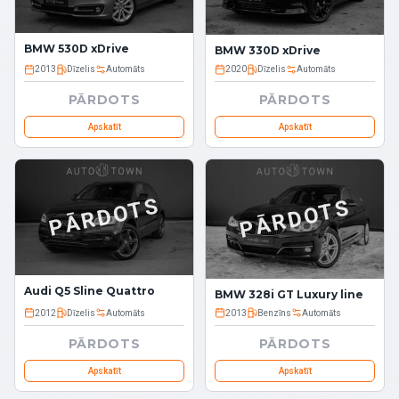
BMW 530D xDrive
BMW 330D xDrive
2013
Dīzelis
Automāts
2020
Dīzelis
Automāts
PĀRDOTS
PĀRDOTS
Apskatīt
Apskatīt
PĀRDOTS
PĀRDOTS
Audi Q5 Sline Quattro
BMW 328i GT Luxury line
2012
Dīzelis
Automāts
2013
Benzīns
Automāts
PĀRDOTS
PĀRDOTS
Apskatīt
Apskatīt