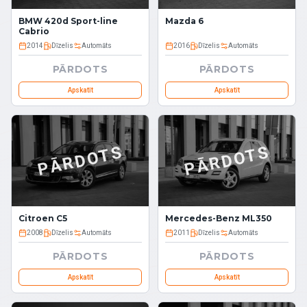
Mazda 6
BMW 420d Sport-line
Cabrio
2014
Dīzelis
Automāts
2016
Dīzelis
Automāts
PĀRDOTS
PĀRDOTS
Apskatīt
Apskatīt
PĀRDOTS
PĀRDOTS
Citroen C5
Mercedes-Benz ML350
2008
Dīzelis
Automāts
2011
Dīzelis
Automāts
PĀRDOTS
PĀRDOTS
Apskatīt
Apskatīt