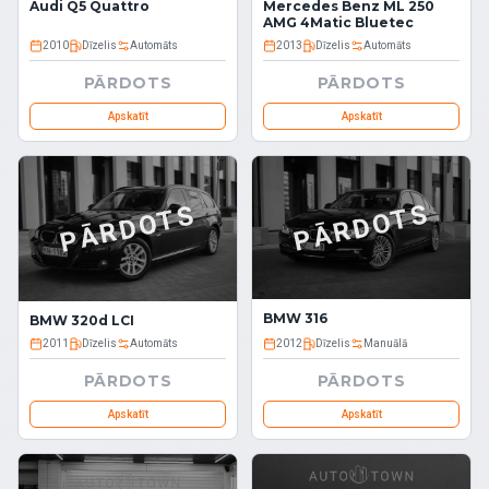
Audi Q5 Quattro
Mercedes Benz ML 250
AMG 4Matic Bluetec
2010
Dīzelis
Automāts
2013
Dīzelis
Automāts
PĀRDOTS
PĀRDOTS
Apskatīt
Apskatīt
PĀRDOTS
PĀRDOTS
BMW 316
BMW 320d LCI
2011
Dīzelis
Automāts
2012
Dīzelis
Manuālā
PĀRDOTS
PĀRDOTS
Apskatīt
Apskatīt