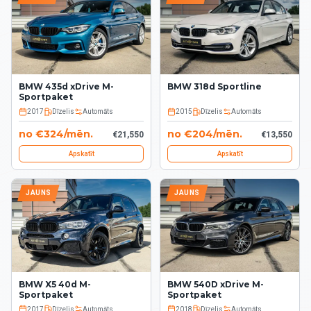
BMW 435d xDrive M-
BMW 318d Sportline
Sportpaket
2017
Dīzelis
Automāts
2015
Dīzelis
Automāts
no
€
324
/
mēn.
no
€
204
/
mēn.
€
21,550
€
13,550
Apskatīt
Apskatīt
JAUNS
JAUNS
BMW X5 40d M-
BMW 540D xDrive M-
Sportpaket
Sportpaket
2017
Dīzelis
Automāts
2018
Dīzelis
Automāts