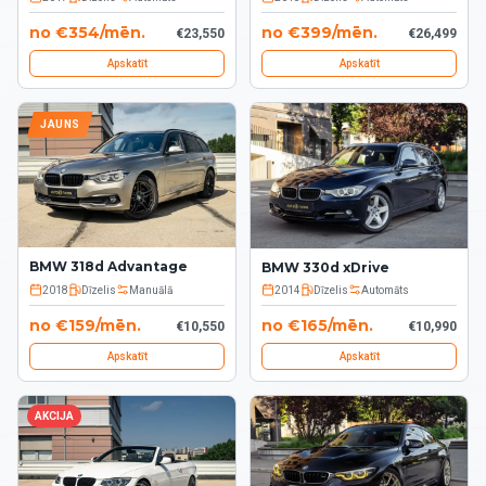
no
€
354
/
mēn.
no
€
399
/
mēn.
€
23,550
€
26,499
Apskatīt
Apskatīt
JAUNS
BMW 318d Advantage
BMW 330d xDrive
2018
Dīzelis
Manuālā
2014
Dīzelis
Automāts
no
€
159
/
mēn.
no
€
165
/
mēn.
€
10,550
€
10,990
Apskatīt
Apskatīt
AKCIJA