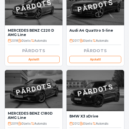
PĀRDOTS
PĀRDOTS
MERCEDES BENZ C220 D
Audi A4 Quattro S-line
AMG Line
2018
Dīzelis
Automāts
2017
Dīzelis
Automāts
PĀRDOTS
PĀRDOTS
Apskatīt
Apskatīt
PĀRDOTS
PĀRDOTS
MERCEDES BENZ C180D
BMW X3 xDrive
AMG Line
2019
Dīzelis
Automāts
2012
Dīzelis
Automāts