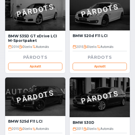
PĀRDOTS
PĀRDOTS
BMW 520d F11 LCI
BMW 535D GT xDrive LCI
M-Sportpaket
2014
Dīzelis
Automāts
2015
Dīzelis
Automāts
PĀRDOTS
PĀRDOTS
Apskatīt
Apskatīt
PĀRDOTS
PĀRDOTS
BMW 525d F11 LCI
BMW 530D
2015
Dīzelis
Automāts
2011
Dīzelis
Automāts