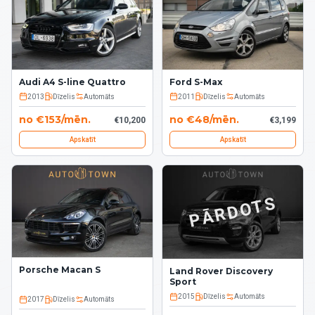
Audi A4 S-line Quattro
Ford S-Max
2013
Dīzelis
Automāts
2011
Dīzelis
Automāts
no
€
153
/
mēn.
no
€
48
/
mēn.
€
10,200
€
3,199
Apskatīt
Apskatīt
PĀRDOTS
Porsche Macan S
Land Rover Discovery
Sport
2015
Dīzelis
Automāts
2017
Dīzelis
Automāts