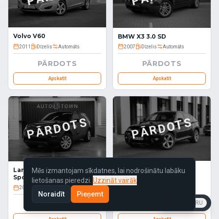
Volvo V60
BMW X3 3.0 SD
2011
Dīzelis
Automāts
2007
Dīzelis
Automāts
PĀRDOTS
PĀRDOTS
Apskatīt
Apskatīt
PĀRDOTS
PĀRDOTS
BMW X6
Land Rover Discovery
Mēs izmantojam sīkdatnes, lai nodrošinātu labāku
Sport
lietošanas pieredzi.
Uzzināt vairāk
2016
Dīzelis
Automāts
2011
Dīzelis
Automāts
Noraidīt
Pieņemt
LV
EN
RU
PĀRDOTS
PĀRDOTS