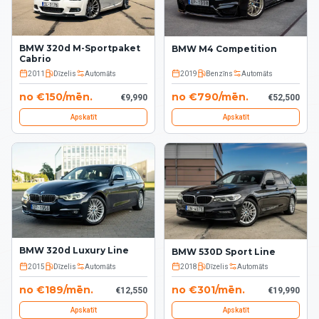
BMW 320d M-Sportpaket
BMW M4 Competition
Cabrio
2011
Dīzelis
Automāts
2019
Benzīns
Automāts
no
€
150
/
mēn.
no
€
790
/
mēn.
€
9,990
€
52,500
Apskatīt
Apskatīt
BMW 320d Luxury Line
BMW 530D Sport Line
2015
Dīzelis
Automāts
2018
Dīzelis
Automāts
no
€
189
/
mēn.
no
€
301
/
mēn.
€
12,550
€
19,990
Apskatīt
Apskatīt