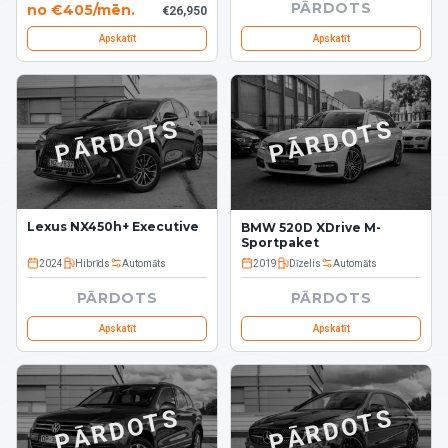
PĀRDOTS
no
€
405
/
mēn.
€
26,950
Apskatīt
Apskatīt
PĀRDOTS
PĀRDOTS
Lexus NX450h+ Executive
BMW 520D XDrive M-
Sportpaket
2024
Hibrīds
Automāts
2019
Dīzelis
Automāts
PĀRDOTS
PĀRDOTS
Apskatīt
Apskatīt
PĀRDOTS
PĀRDOTS