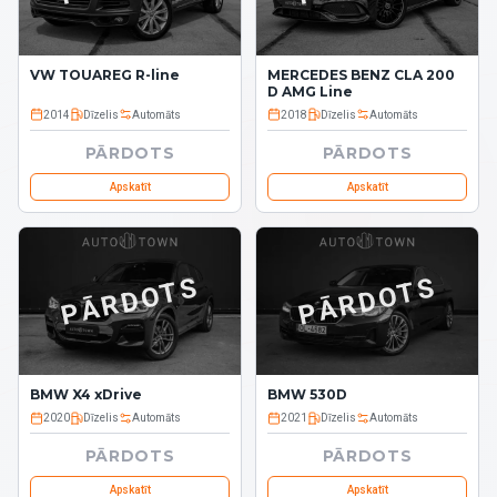
VW TOUAREG R-line
MERCEDES BENZ CLA 200
D AMG Line
2014
Dīzelis
Automāts
2018
Dīzelis
Automāts
PĀRDOTS
PĀRDOTS
Apskatīt
Apskatīt
PĀRDOTS
PĀRDOTS
BMW X4 xDrive
BMW 530D
2020
Dīzelis
Automāts
2021
Dīzelis
Automāts
PĀRDOTS
PĀRDOTS
Apskatīt
Apskatīt