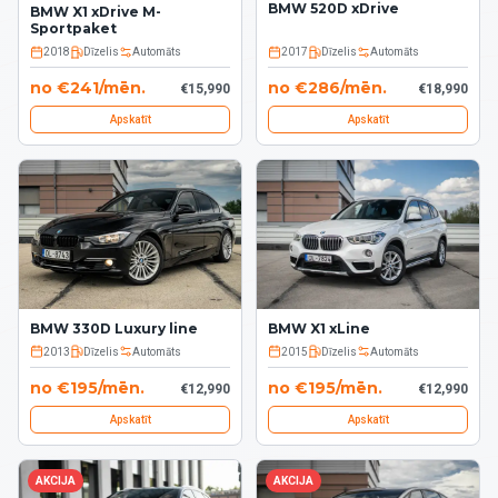
BMW 520D xDrive
BMW X1 xDrive M-
Sportpaket
2018
Dīzelis
Automāts
2017
Dīzelis
Automāts
no
€
241
/
mēn.
no
€
286
/
mēn.
€
15,990
€
18,990
Apskatīt
Apskatīt
BMW 330D Luxury line
BMW X1 xLine
2013
Dīzelis
Automāts
2015
Dīzelis
Automāts
no
€
195
/
mēn.
no
€
195
/
mēn.
€
12,990
€
12,990
Apskatīt
Apskatīt
AKCIJA
AKCIJA