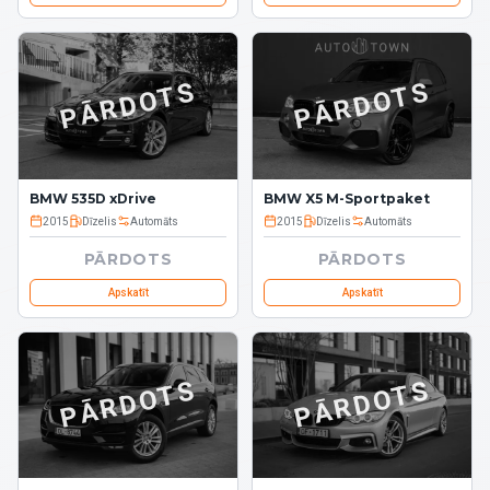
PĀRDOTS
PĀRDOTS
BMW 535D xDrive
BMW X5 M-Sportpaket
2015
Dīzelis
Automāts
2015
Dīzelis
Automāts
PĀRDOTS
PĀRDOTS
Apskatīt
Apskatīt
PĀRDOTS
PĀRDOTS