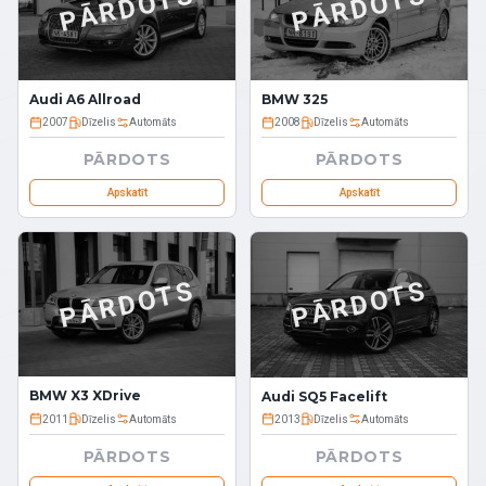
PĀRDOTS
PĀRDOTS
Audi A6 Allroad
BMW 325
2007
Dīzelis
Automāts
2008
Dīzelis
Automāts
PĀRDOTS
PĀRDOTS
Apskatīt
Apskatīt
PĀRDOTS
PĀRDOTS
BMW X3 XDrive
Audi SQ5 Facelift
2011
Dīzelis
Automāts
2013
Dīzelis
Automāts
PĀRDOTS
PĀRDOTS