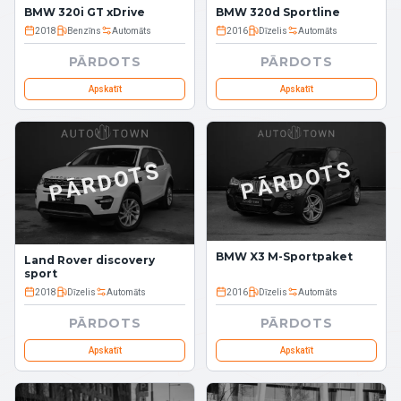
BMW 320i GT xDrive
BMW 320d Sportline
2018
Benzīns
Automāts
2016
Dīzelis
Automāts
PĀRDOTS
PĀRDOTS
Apskatīt
Apskatīt
PĀRDOTS
PĀRDOTS
BMW X3 M-Sportpaket
Land Rover discovery
sport
2018
Dīzelis
Automāts
2016
Dīzelis
Automāts
PĀRDOTS
PĀRDOTS
Apskatīt
Apskatīt