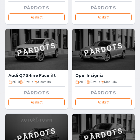
PĀRDOTS
PĀRDOTS
Apskatīt
Apskatīt
PĀRDOTS
PĀRDOTS
Audi Q7 S-line Facelift
Opel Insignia
2010
Dīzelis
Automāts
2019
Dīzelis
Manuālā
PĀRDOTS
PĀRDOTS
Apskatīt
Apskatīt
PĀRDOTS
PĀRDOTS