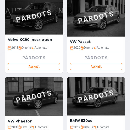
PĀRDOTS
PĀRDOTS
Volvo XC90 Inscription
VW Passat
2015
Dīzelis
Automāts
2020
Dīzelis
Automāts
PĀRDOTS
PĀRDOTS
Apskatīt
Apskatīt
PĀRDOTS
PĀRDOTS
BMW 530xd
VW Phaeton
2009
Dīzelis
Automāts
2017
Dīzelis
Automāts