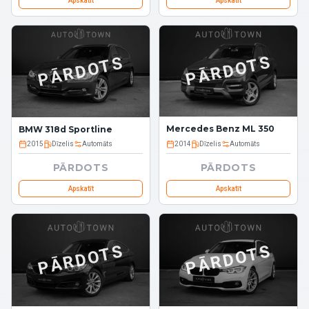
Apskatīt
Apskatīt
PĀRDOTS
PĀRDOTS
Mercedes Benz ML 350
BMW 318d Sportline
2015
Dīzelis
Automāts
2014
Dīzelis
Automāts
PĀRDOTS
PĀRDOTS
Apskatīt
Apskatīt
PĀRDOTS
PĀRDOTS