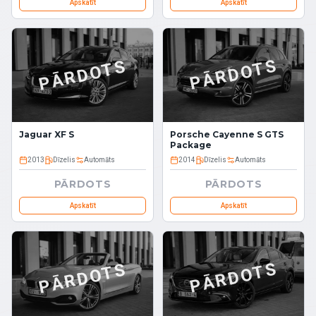
Apskatīt
Apskatīt
PĀRDOTS
PĀRDOTS
Porsche Cayenne S GTS
Jaguar XF S
Package
2013
Dīzelis
Automāts
2014
Dīzelis
Automāts
PĀRDOTS
PĀRDOTS
Apskatīt
Apskatīt
PĀRDOTS
PĀRDOTS