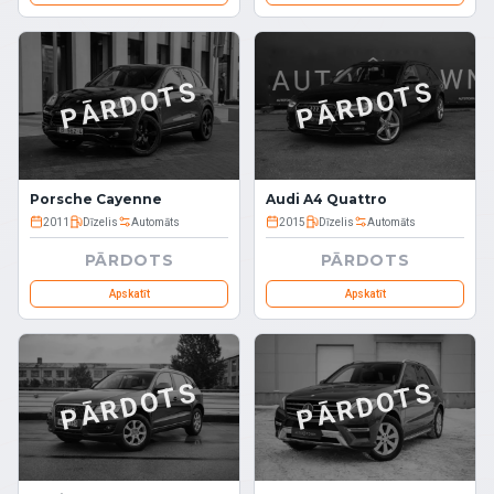
PĀRDOTS
PĀRDOTS
Porsche Cayenne
Audi A4 Quattro
2011
Dīzelis
Automāts
2015
Dīzelis
Automāts
PĀRDOTS
PĀRDOTS
Apskatīt
Apskatīt
PĀRDOTS
PĀRDOTS