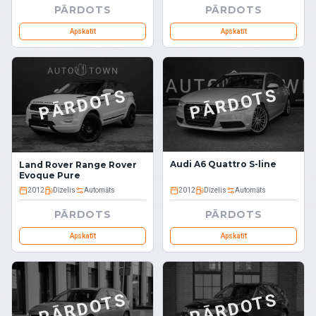
PĀRDOTS
PĀRDOTS
Apskatīt
Apskatīt
PĀRDOTS
PĀRDOTS
Audi A6 Quattro S-line
Land Rover Range Rover
Evoque Pure
2012
Dīzelis
Automāts
2012
Dīzelis
Automāts
PĀRDOTS
PĀRDOTS
Apskatīt
Apskatīt
PĀRDOTS
PĀRDOTS