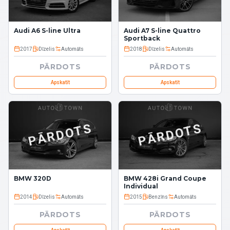
Audi A6 S-line Ultra
Audi A7 S-line Quattro
Sportback
2017
Dīzelis
Automāts
2018
Dīzelis
Automāts
PĀRDOTS
PĀRDOTS
Apskatīt
Apskatīt
PĀRDOTS
PĀRDOTS
BMW 320D
BMW 428i Grand Coupe
Individual
2014
Dīzelis
Automāts
2015
Benzīns
Automāts
PĀRDOTS
PĀRDOTS