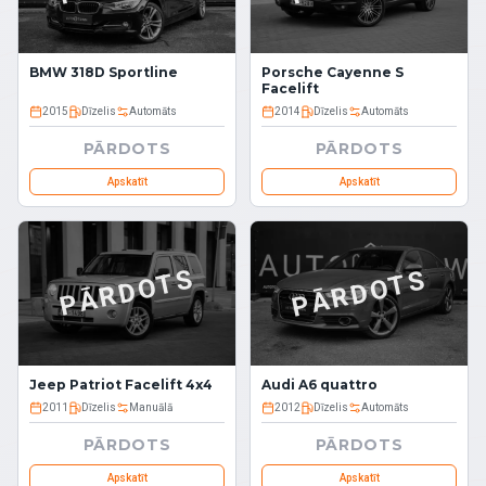
BMW 318D Sportline
Porsche Cayenne S
Facelift
2015
Dīzelis
Automāts
2014
Dīzelis
Automāts
PĀRDOTS
PĀRDOTS
Apskatīt
Apskatīt
PĀRDOTS
PĀRDOTS
Jeep Patriot Facelift 4x4
Audi A6 quattro
2011
Dīzelis
Manuālā
2012
Dīzelis
Automāts
PĀRDOTS
PĀRDOTS
Apskatīt
Apskatīt