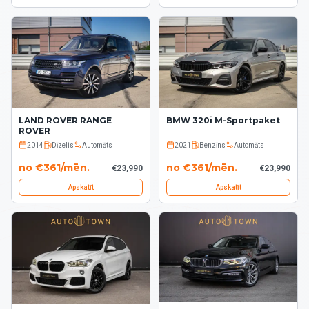
LAND ROVER RANGE
BMW 320i M-Sportpaket
ROVER
2014
Dīzelis
Automāts
2021
Benzīns
Automāts
no
€
361
/
mēn.
no
€
361
/
mēn.
€
23,990
€
23,990
Apskatīt
Apskatīt