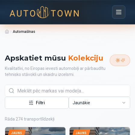
Automašīnas
Apskatiet mūsu
Kolekciju
Kvalitatīvi, no Eiropas ievesti automobiļi ar pārbaudītu
tehnisko stāvokli un skaidru izcelsmi.
Filtri
Jaunākie
Rāda 274 transportlīdzekļi
JAUNS
JAUNS