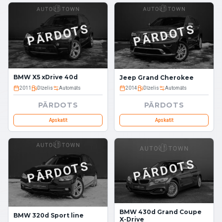
PĀRDOTS
PĀRDOTS
BMW X5 xDrive 40d
Jeep Grand Cherokee
2011
Dīzelis
Automāts
2014
Dīzelis
Automāts
PĀRDOTS
PĀRDOTS
Apskatīt
Apskatīt
PĀRDOTS
PĀRDOTS
BMW 430d Grand Coupe
BMW 320d Sport line
X-Drive