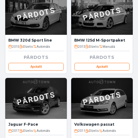
PĀRDOTS
PĀRDOTS
BMW 320d Sport line
BMW 125d M-Sportpaket
2015
Dīzelis
Automāts
2013
Dīzelis
Manuālā
PĀRDOTS
PĀRDOTS
Apskatīt
Apskatīt
PĀRDOTS
PĀRDOTS
Jaguar F-Pace
Volkswagen passat
2017
Dīzelis
Automāts
2011
Dīzelis
Automāts