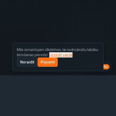
Mēs izmantojam sīkdatnes, lai nodrošinātu labāku
lietošanas pieredzi.
Uzzināt vairāk
Noraidīt
Pieņemt
LV
EN
RU