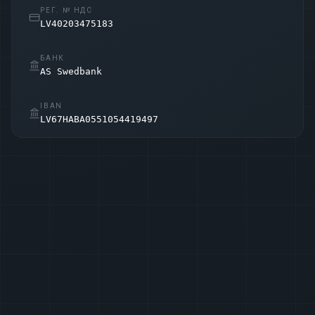
РЕГ. № НДС
LV40203475183
БАНК
AS Swedbank
IBAN
LV67HABA0551054419497