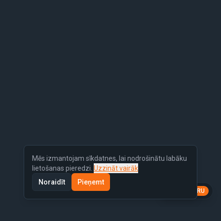
Mēs izmantojam sīkdatnes, lai nodrošinātu labāku
lietošanas pieredzi.
Uzzināt vairāk
Noraidīt
Pieņemt
LV
EN
RU