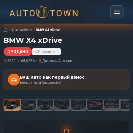
Автомобили
BMW X4 xDrive
BMW X4 xDrive
ПРОДАНО
Поделиться
2020
165,628 Km
Дизель
Автомат
Ваш авто как первый взнос
Бесплатно и безопасно!
1
/
35