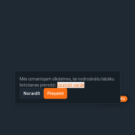
Mēs izmantojam sīkdatnes, lai nodrošinātu labāku
lietošanas pieredzi.
Uzzināt vairāk
Noraidīt
Pieņemt
LV
EN
RU