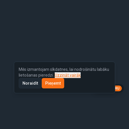
Mēs izmantojam sīkdatnes, lai nodrošinātu labāku
lietošanas pieredzi.
Uzzināt vairāk
Noraidīt
Pieņemt
LV
EN
RU