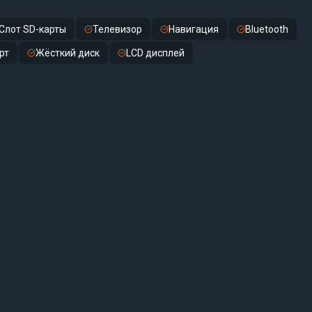
Слот SD-карты
Телевизор
Навигация
Bluetooth
рт
Жёсткий диск
LCD дисплей