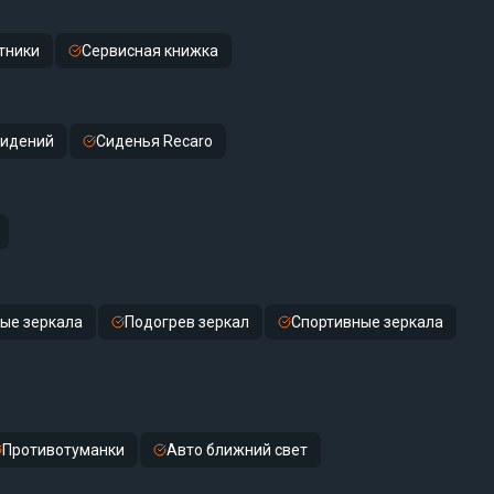
тники
Сервисная книжка
сидений
Сиденья Recaro
ые зеркала
Подогрев зеркал
Спортивные зеркала
Противотуманки
Авто ближний свет