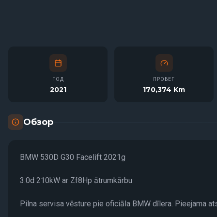
ГОД
ПРОБЕГ
2021
170,374 Km
Обзор
BMW 530D G30 Facelift 2021g
3.0d 210kW ar Zf8Hp ātrumkārbu
Pilna servisa vēsture pie oficiāla BMW dīlera. Pieejama ats