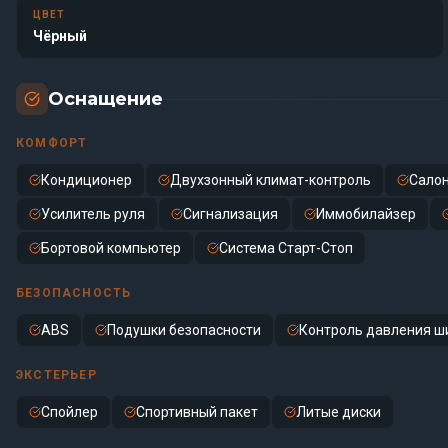
ЦВЕТ
Чёрный
Оснащение
КОМФОРТ
Кондиционер
Двухзонный климат-контроль
Салон
Усилитель руля
Сигнализация
Иммобилайзер
Бортовой компьютер
Система Старт-Стоп
БЕЗОПАСНОСТЬ
ABS
Подушки безопасности
Контроль давления ш
ЭКСТЕРЬЕР
Спойлер
Спортивный пакет
Литые диски