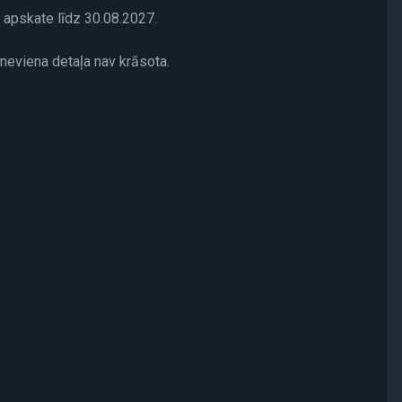
ā apskate līdz 30.08.2027.
neviena detaļa nav krāsota.