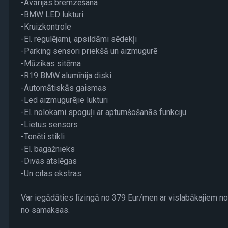
-Avārijas bremzēšana
-BMW LED lukturi
-Kruizkontrole
-El. regulējami, apsildāmi sēdekļi
-Parking sensori priekšā un aizmugurē
-Mūzikas sitēma
-R19 BMW alumīnija diski
-Automātiskās gaismas
-Led aizmugurējie lukturi
-El. nolokami spoguļi ar aptumšošanās funkciju
-Lietus sensors
-Tonēti stikli
-El. bagažnieks
-Divas atslēgas
-Un citas ekstras.
Var iegādāties līzingā no 379 Eur/men ar vislabākajiem no
no samaksas.