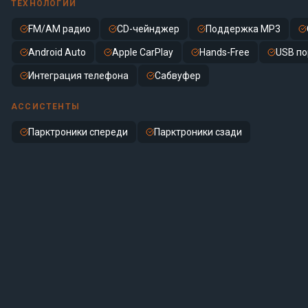
ТЕХНОЛОГИИ
FM/AM радио
CD-чейнджер
Поддержка MP3
Android Auto
Apple CarPlay
Hands-Free
USB по
Интеграция телефона
Сабвуфер
АССИСТЕНТЫ
Парктроники спереди
Парктроники сзади