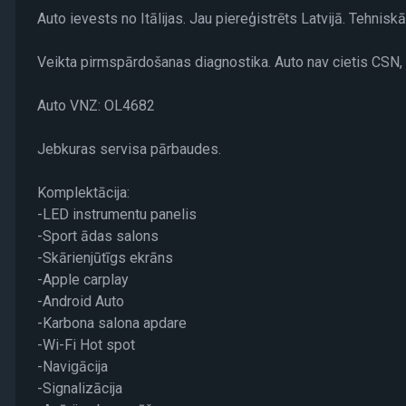
Auto ievests no Itālijas. Jau piereģistrēts Latvijā. Tehnisk
Veikta pirmspārdošanas diagnostika. Auto nav cietis CSN, 
Auto VNZ: OL4682
Jebkuras servisa pārbaudes.
Komplektācija:
-LED instrumentu panelis
-Sport ādas salons
-Skārienjūtīgs ekrāns
-Apple carplay
-Android Auto
-Karbona salona apdare
-Wi-Fi Hot spot
-Navigācija
-Signalizācija