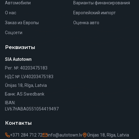
Автомобили
Варианты финансирования
О нас
Европейский импорт
Заказ из Европы
Оценка авто
Соцсети
Реквизиты
SIA Autotown
Рег. №
: 40203475183
НДС №
: LV40203475183
Ūnijas 18, Rīga, Latvia
Банк
: AS Swedbank
IBAN:
LV67HABA0551054419497
Контакты
+371 284 712 72
info@autotown.lv
Ūnijas 18, Rīga, Latvia