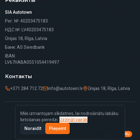
Реквизиты
SIA Autotown
Рег. №
: 40203475183
НДС №
: LV40203475183
Ūnijas 18, Rīga, Latvia
Банк
: AS Swedbank
IBAN:
LV67HABA0551054419497
Контакты
+371 284 712 72
info@autotown.lv
Ūnijas 18, Rīga, Latvia
Mēs izmantojam sīkdatnes, lai nodrošinātu labāku
©
2026
Autotown.
Все права защищены.
lietošanas pieredzi.
Uzzināt vairāk
Политика конфиденциальности
Политика cookies
Noraidīt
Pieņemt
LV
EN
RU