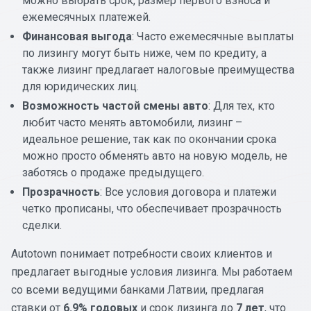
можно выбрать срок, размер первого взноса и
ежемесячных платежей.
Финансовая выгода
: Часто ежемесячные выплаты
по лизингу могут быть ниже, чем по кредиту, а
также лизинг предлагает налоговые преимущества
для юридических лиц.
Возможность частой смены авто
: Для тех, кто
любит часто менять автомобили, лизинг –
идеальное решение, так как по окончании срока
можно просто обменять авто на новую модель, не
заботясь о продаже предыдущего.
Прозрачность
: Все условия договора и платежи
четко прописаны, что обеспечивает прозрачность
сделки.
Autotown понимает потребности своих клиентов и
предлагает выгодные условия лизинга. Мы работаем
со всеми ведущими банками Латвии, предлагая
ставки от
6.9% годовых
и срок лизинга до
7 лет
, что