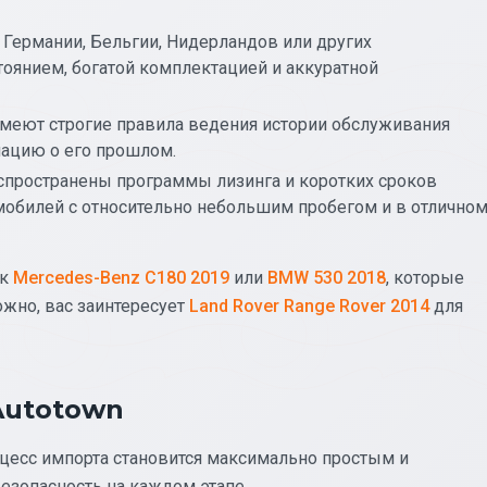
з Германии, Бельгии, Нидерландов или других
оянием, богатой комплектацией и аккуратной
имеют строгие правила ведения истории обслуживания
мацию о его прошлом.
аспространены программы лизинга и коротких сроков
мобилей с относительно небольшим пробегом и в отлично
ак
Mercedes-Benz C180 2019
или
BMW 530 2018
, которые
ожно, вас заинтересует
Land Rover Range Rover 2014
для
Autotown
оцесс импорта становится максимально простым и
езопасность на каждом этапе.