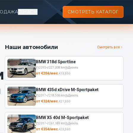
РОДАЖА
О НАС
СМОТРЕТЬ КАТАЛОГ
Наши автомобили
Смотреть все
BMW 318d Sportline
м
2015
227,008
km
Дизель
от
€
204
/
мес.
€
13,550
а
BMW 435d xDrive M-Sportpaket
2017
218,506
km
Дизель
от
€
324
/
мес.
€
21,550
BMW X5 40d M-Sportpaket
2017
261,189
km
Дизель
от
€
354
/
мес.
€
23,550