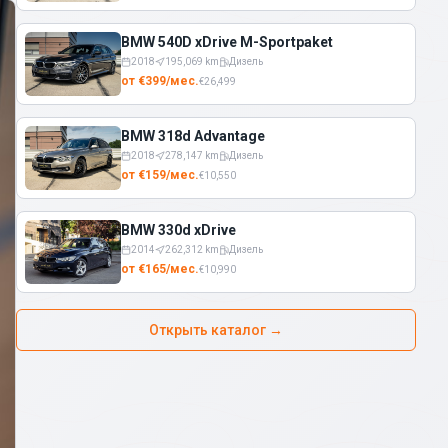
BMW 540D xDrive M-Sportpaket
2018
195,069
km
Дизель
от
€
399
/
мес.
€
26,499
BMW 318d Advantage
2018
278,147
km
Дизель
от
€
159
/
мес.
€
10,550
BMW 330d xDrive
2014
262,312
km
Дизель
от
€
165
/
мес.
€
10,990
Открыть каталог
→