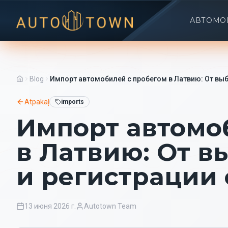
АВТОМО
Blog
Импорт автомобилей с пробегом в Латвию: От выбо
Atpakaļ
imports
Импорт автомо
в Латвию: От в
и регистрации 
13 июня 2026 г.
Autotown Team