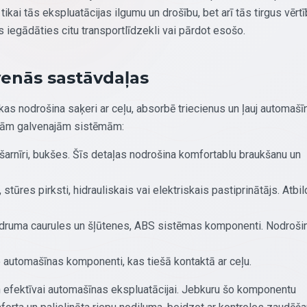
kai tās ekspluatācijas ilgumu un drošību, bet arī tās tirgus vērt
s iegādāties citu transportlīdzekli vai pārdot esošo.
venās sastāvdaļas
 nodrošina saķeri ar ceļu, absorbē triecienus un ļauj automašī
ākām galvenajām sistēmām:
, šarnīri, bukšes. Šīs detaļas nodrošina komfortablu braukšanu un
 stūres pirksti, hidrauliskais vai elektriskais pastiprinātājs. Atbil
ķidruma caurules un šļūtenes, ABS sistēmas komponenti. Nodroši
īgie automašīnas komponenti, kas tiešā kontaktā ar ceļu.
n efektīvai automašīnas ekspluatācijai. Jebkuru šo komponentu