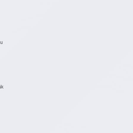
mu
āk