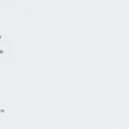
s
ib
rms