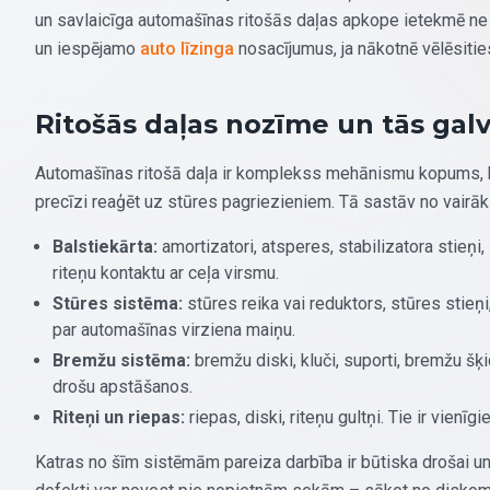
un savlaicīga automašīnas ritošās daļas apkope ietekmē ne ti
un iespējamo
auto līzinga
nosacījumus, ja nākotnē vēlēsitie
Ritošās daļas nozīme un tās gal
Automašīnas ritošā daļa ir komplekss mehānismu kopums, kas
precīzi reaģēt uz stūres pagriezieniem. Tā sastāv no vair
Balstiekārta:
amortizatori, atsperes, stabilizatora stieņi
riteņu kontaktu ar ceļa virsmu.
Stūres sistēma:
stūres reika vai reduktors, stūres stieņi,
par automašīnas virziena maiņu.
Bremžu sistēma:
bremžu diski, kluči, suporti, bremžu š
drošu apstāšanos.
Riteņi un riepas:
riepas, diski, riteņu gultņi. Tie ir vien
Katras no šīm sistēmām pareiza darbība ir būtiska drošai u