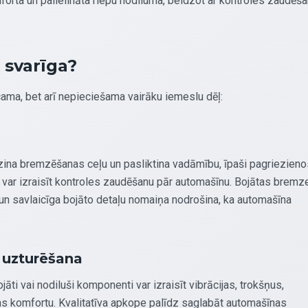
rta un palielināta riepu nodiluma, beidzot ar kontroles zaudēš
 svarīga?
icama, bet arī nepieciešama vairāku iemeslu dēļ:
azina bremzēšanas ceļu un pasliktina vadāmību, īpaši pagriezieno
ri var izraisīt kontroles zaudēšanu pār automašīnu. Bojātas bremz
n savlaicīga bojāto detaļu nomaiņa nodrošina, ka automašīna
 uzturēšana
āti vai nodiluši komponenti var izraisīt vibrācijas, trokšņus,
s komfortu. Kvalitatīva apkope palīdz saglabāt automašīnas