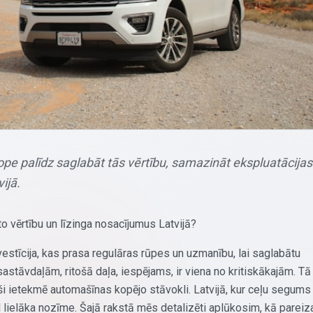
ope palīdz saglabāt tās vērtību, samazināt ekspluatācijas
ijā.
 vērtību un līzinga nosacījumus Latvijā?
nvestīcija, kas prasa regulāras rūpes un uzmanību, lai saglabātu
astāvdaļām, ritošā daļa, iespējams, ir viena no kritiskākajām. Tā 
ši ietekmē automašīnas kopējo stāvokli. Latvijā, kur ceļu segums
l lielāka nozīme. Šajā rakstā mēs detalizēti aplūkosim, kā pareiz