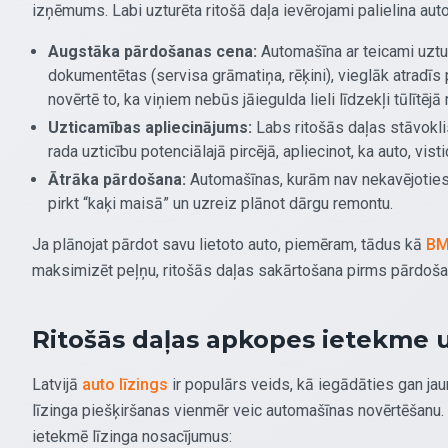
izņēmums. Labi uzturēta ritošā daļa ievērojami palielina aut
Augstāka pārdošanas cena:
Automašīna ar teicami uztu
dokumentētas (servisa grāmatiņa, rēķini), vieglāk atradīs 
novērtē to, ka viņiem nebūs jāiegulda lieli līdzekļi tūlītējā
Uzticamības apliecinājums:
Labs ritošās daļas stāvokli
rada uzticību potenciālajā pircējā, apliecinot, ka auto, vist
Ātrāka pārdošana:
Automašīnas, kurām nav nekavējoties n
pirkt “kaķi maisā” un uzreiz plānot dārgu remontu.
Ja plānojat pārdot savu lietoto auto, piemēram, tādus kā
BM
maksimizēt peļņu, ritošās daļas sakārtošana pirms pārdošan
Ritošās daļas apkopes ietekme 
Latvijā
auto līzings
ir populārs veids, kā iegādāties gan ja
līzinga piešķiršanas vienmēr veic automašīnas novērtēšanu. A
ietekmē līzinga nosacījumus: