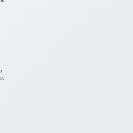
anu
s
es