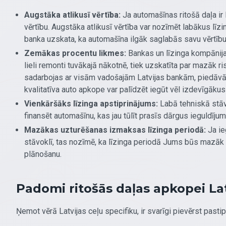
Augstāka atlikusī vērtība:
Ja automašīnas ritošā daļa ir l
vērtību. Augstāka atlikusī vērtība var nozīmēt labākus 
banka uzskata, ka automašīna ilgāk saglabās savu vērtību
Zemākas procentu likmes:
Bankas un līzinga kompānijas
lieli remonti tuvākajā nākotnē, tiek uzskatīta par mazāk 
sadarbojas ar visām vadošajām Latvijas bankām, piedāvājo
kvalitatīva auto apkope var palīdzēt iegūt vēl izdevīgāku
Vienkāršāks līzinga apstiprinājums:
Labā tehniskā stāv
finansēt automašīnu, kas jau tūlīt prasīs dārgus ieguldījumu
Mazākas uzturēšanas izmaksas līzinga periodā:
Ja ie
stāvoklī, tas nozīmē, ka līzinga periodā Jums būs mazāk
plānošanu.
Padomi ritošās daļas apkopei Lat
Ņemot vērā Latvijas ceļu specifiku, ir svarīgi pievērst past