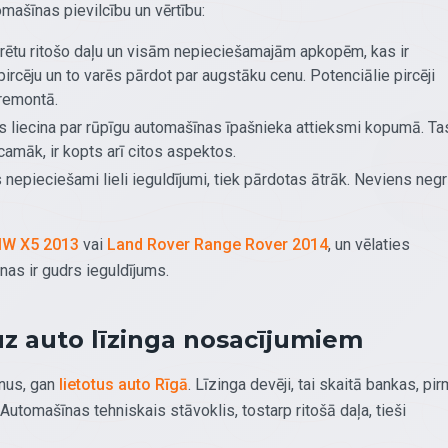
omašīnas pievilcību un vērtību:
rētu ritošo daļu un visām nepieciešamajām apkopēm, kas ir
pircēju un to varēs pārdot par augstāku cenu. Potenciālie pircēji
 remontā.
s liecina par rūpīgu automašīnas īpašnieka attieksmi kopumā. Ta
icamāk, ir kopts arī citos aspektos.
epieciešami lieli ieguldījumi, tiek pārdotas ātrāk. Neviens negr
W X5 2013
vai
Land Rover Range Rover 2014
, un vēlaties
as ir gudrs ieguldījums.
uz auto līzinga nosacījumiem
unus, gan
lietotus auto Rīgā
. Līzinga devēji, tai skaitā bankas, pi
utomašīnas tehniskais stāvoklis, tostarp ritošā daļa, tieši