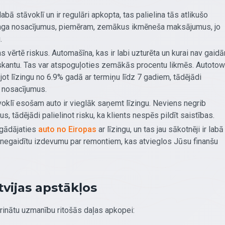
abā stāvoklī un ir regulāri apkopta, tas palielina tās atlikušo
līzinga nosacījumus, piemēram, zemākus ikmēneša maksājumus, jo
.
 vērtē riskus. Automašīna, kas ir labi uzturēta un kurai nav gaid
riskantu. Tas var atspoguļoties zemākās procentu likmēs. Autoto
t līzingu no 6.9% gadā ar termiņu līdz 7 gadiem, tādējādi
s nosacījumus.
oklī esošam auto ir vieglāk saņemt līzingu. Neviens negrib
s, tādējādi palielinot risku, ka klients nespēs pildīt saistības.
gādājaties
auto no Eiropas
ar līzingu, un tas jau sākotnēji ir labā
 negaidītu izdevumu par remontiem, kas atvieglos Jūsu finanšu
vijas apstākļos
iprinātu uzmanību ritošās daļas apkopei: