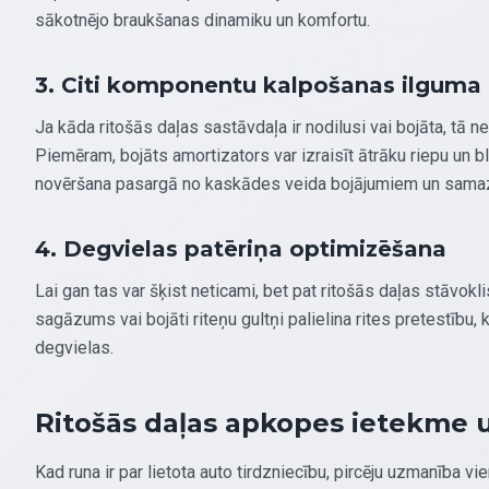
sākotnējo braukšanas dinamiku un komfortu.
3. Citi komponentu kalpošanas ilguma 
Ja kāda ritošās daļas sastāvdaļa ir nodilusi vai bojāta, tā n
Piemēram, bojāts amortizators var izraisīt ātrāku riepu un 
novēršana pasargā no kaskādes veida bojājumiem un samazi
4. Degvielas patēriņa optimizēšana
Lai gan tas var šķist neticami, bet pat ritošās daļas stāvokl
sagāzums vai bojāti riteņu gultņi palielina rites pretestību, 
degvielas.
Ritošās daļas apkopes ietekme u
Kad runa ir par lietota auto tirdzniecību, pircēju uzmanība v