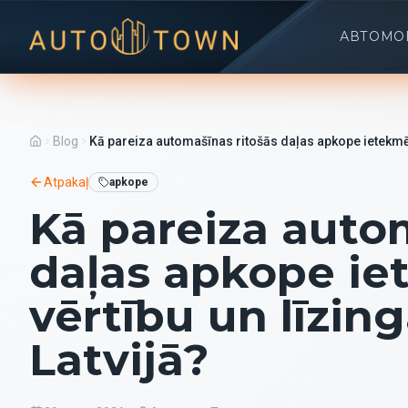
АВТОМО
Blog
Kā pareiza automašīnas ritošās daļas apkope ietekmē 
Atpakaļ
apkope
Kā pareiza auto
daļas apkope ie
vērtību un līzin
Latvijā?