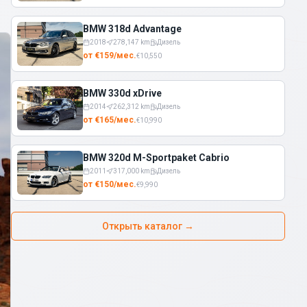
BMW 318d Advantage
2018
278,147
km
Дизель
от
€
159
/
мес.
€
10,550
BMW 330d xDrive
2014
262,312
km
Дизель
от
€
165
/
мес.
€
10,990
BMW 320d M-Sportpaket Cabrio
2011
317,000
km
Дизель
от
€
150
/
мес.
€
9,990
Открыть каталог
→