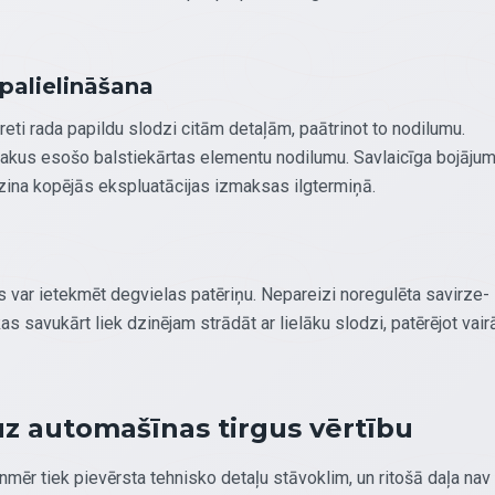
palielināšana
ereti rada papildu slodzi citām detaļām, paātrinot to nodilumu.
blakus esošo balstiekārtas elementu nodilumu. Savlaicīga bojāju
na kopējās ekspluatācijas izmaksas ilgtermiņā.
is var ietekmēt degvielas patēriņu. Nepareizi noregulēta savirze-
kas savukārt liek dzinējam strādāt ar lielāku slodzi, patērējot vair
z automašīnas tirgus vērtību
ienmēr tiek pievērsta tehnisko detaļu stāvoklim, un ritošā daļa nav