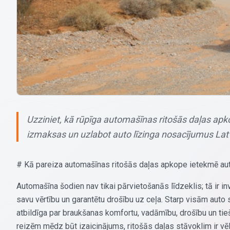
Uzziniet, kā rūpīga automašīnas ritošās daļas apk
izmaksas un uzlabot auto līzinga nosacījumus Latv
# Kā pareiza automašīnas ritošās daļas apkope ietekmē auto
Automašīna šodien nav tikai pārvietošanās līdzeklis; tā ir i
savu vērtību un garantētu drošību uz ceļa. Starp visām auto s
atbildīga par braukšanas komfortu, vadāmību, drošību un tie
reizēm mēdz būt izaicinājums, ritošās daļas stāvoklim ir vē