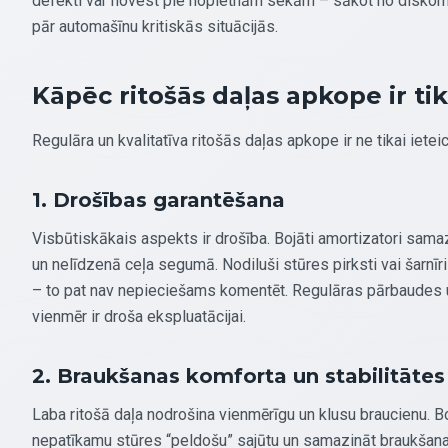
defekti var novest pie nopietnām sekām – sākot no diskomfo
pār automašīnu kritiskās situācijās.
Kāpēc ritošās daļas apkope ir tik
Regulāra un kvalitatīva ritošās daļas apkope ir ne tikai iete
1. Drošības garantēšana
Visbūtiskākais aspekts ir drošība. Bojāti amortizatori sam
un nelīdzenā ceļa segumā. Nodiluši stūres pirksti vai šarnī
– to pat nav nepieciešams komentēt. Regulāras pārbaudes u
vienmēr ir droša ekspluatācijai.
2. Braukšanas komforta un stabilitātes
Laba ritošā daļa nodrošina vienmērīgu un klusu braucienu. Boj
nepatīkamu stūres “peldošu” sajūtu un samazināt braukšana