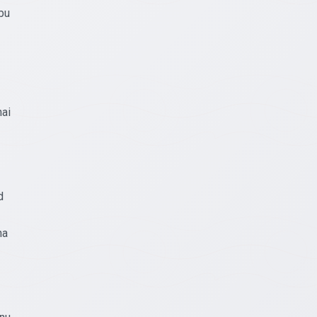
ību
nai
d
na