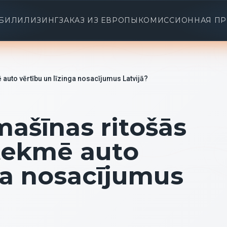
БИЛИ
ЛИЗИНГ
ЗАКАЗ ИЗ ЕВРОПЫ
КОМИССИОННАЯ П
auto vērtību un līzinga nosacījumus Latvijā?
mašīnas ritošās
tekmē auto
ga nosacījumus