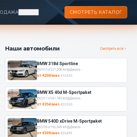
РОДАЖА
О НАС
СМОТРЕТЬ КАТАЛОГ
Наши автомобили
Смотреть все
BMW 318d Sportline
2015
227,008
km
Дизель
от
€
204
/
мес.
€
13,550
BMW X5 40d M-Sportpaket
2017
261,189
km
Дизель
от
€
354
/
мес.
€
23,550
BMW 540D xDrive M-Sportpaket
2018
195,069
km
Дизель
от
€
399
/
мес.
€
26,499