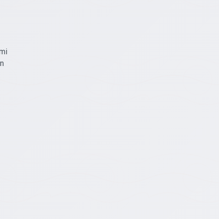
āmi
wn