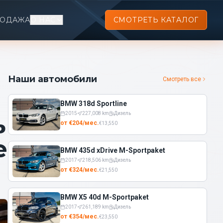
РОДАЖА
О НАС
СМОТРЕТЬ КАТАЛОГ
Наши автомобили
Смотреть все
BMW 318d Sportline
ь
2015
227,008
km
Дизель
от
€
204
/
мес.
€
13,550
е
BMW 435d xDrive M-Sportpaket
2017
218,506
km
Дизель
от
€
324
/
мес.
€
21,550
BMW X5 40d M-Sportpaket
2017
261,189
km
Дизель
от
€
354
/
мес.
€
23,550