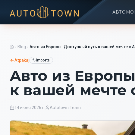
АВТОМО
Blog
Авто из Европы: Доступный путь к вашей мечте с A
Atpakaļ
imports
Авто из Европы
к вашей мечте 
14 июня 2026 г.
Autotown Team