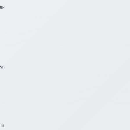
ли
wn
 и