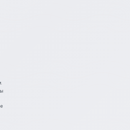
.
бы
ое