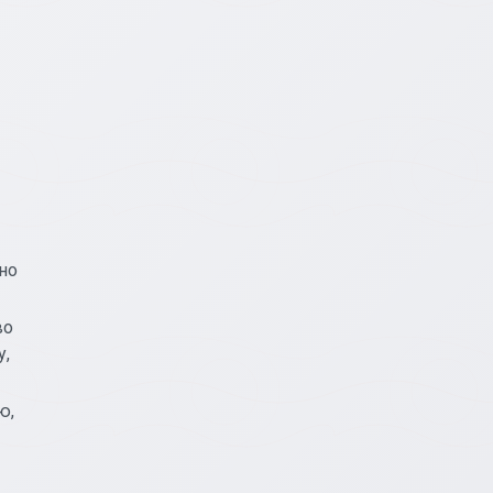
но
во
у,
ю,