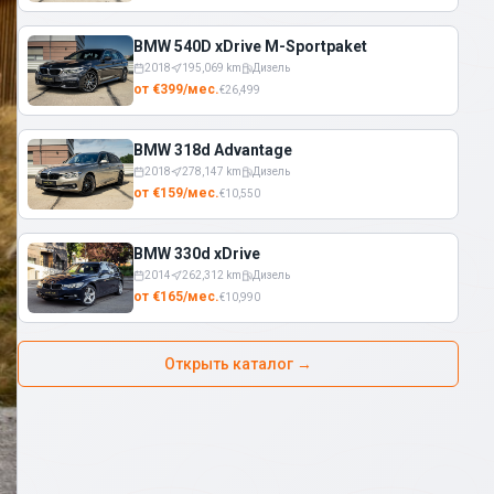
BMW 540D xDrive M-Sportpaket
2018
195,069
km
Дизель
от
€
399
/
мес.
€
26,499
BMW 318d Advantage
2018
278,147
km
Дизель
от
€
159
/
мес.
€
10,550
BMW 330d xDrive
2014
262,312
km
Дизель
от
€
165
/
мес.
€
10,990
Открыть каталог
→