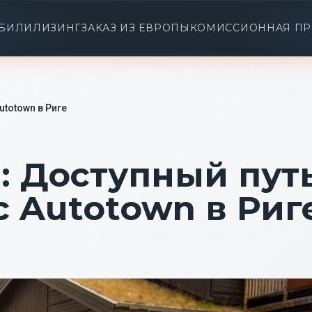
БИЛИ
ЛИЗИНГ
ЗАКАЗ ИЗ ЕВРОПЫ
КОМИССИОННАЯ П
utotown в Риге
: Доступный пут
с Autotown в Риг