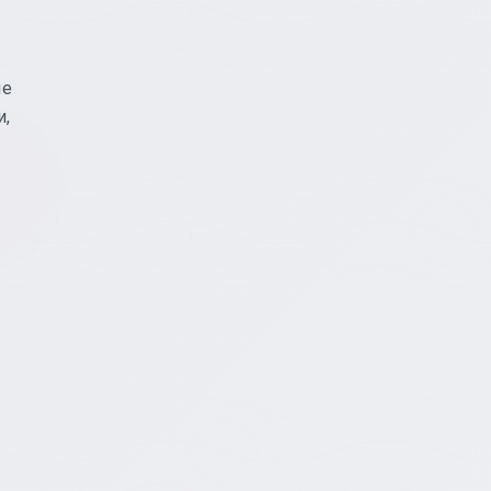
ые
и,
.