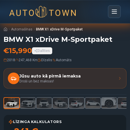
Automašīnas
BMW X1 xDrive M-Sportpaket
BMW X1 xDrive M-Sportpaket
€
15,990
Dalīties
2018
247,468 Km
Dīzelis
Automāts
Jūsu auto kā pirmā iemaksa
Droši un bez maksas!
1
/
32
LĪZINGA KALKULATORS