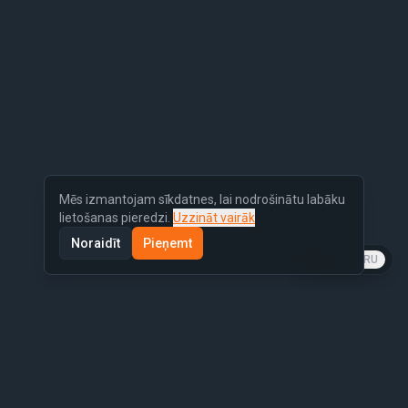
Mēs izmantojam sīkdatnes, lai nodrošinātu labāku
lietošanas pieredzi.
Uzzināt vairāk
Noraidīt
Pieņemt
LV
EN
RU