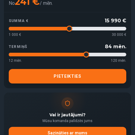
241
€
No
/
mēn.
15 990
€
SUMMA €
1 000 €
30 000 €
84
mēn.
TERMIŅŠ
12
mēn.
120
mēn.
PIETEIKTIES
Vai ir jautājumi?
Mūsu komanda palīdzēs jums
Sazināties ar mums