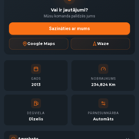
Vai ir jautājumi?
Mūsu komanda palīdzēs jums
Sazināties ar mums
Google Maps
Waze
GADS
NOBRAUKUMS
2013
234,824 Km
DEGVIELA
PĀRNESUMKĀRBA
Dīzelis
Automāts