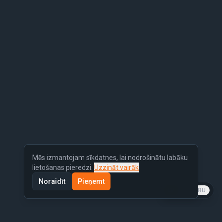
Mēs izmantojam sīkdatnes, lai nodrošinātu labāku
lietošanas pieredzi.
Uzzināt vairāk
Noraidīt
Pieņemt
LV
EN
RU