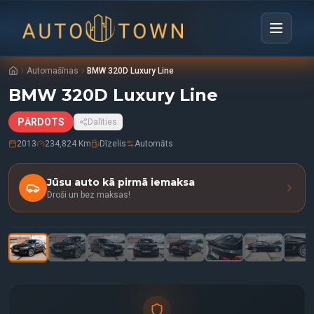
Automašīnas
BMW 320D Luxury Line
BMW 320D Luxury Line
PĀRDOTS
Dalīties
2013
234,824 Km
Dīzelis
Automāts
Jūsu auto kā pirmā iemaksa
Droši un bez maksas!
1
/
33