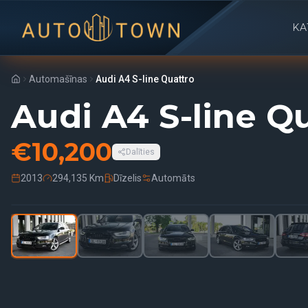
KA
Automašīnas
Audi A4 S-line Quattro
Audi A4 S-line Q
€
10,200
Dalīties
2013
294,135 Km
Dīzelis
Automāts