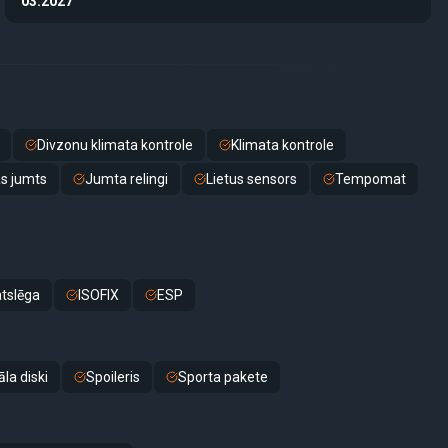
03.2027
Divzonu klimata kontrole
Klimata kontrole
s jumts
Jumta relingi
Lietus sensors
Tempomat
atslēga
ISOFIX
ESP
la diski
Spoileris
Sporta pakete