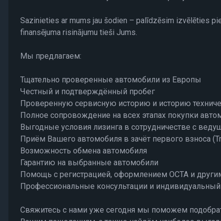
Sazinieties ar mums jau šodien – palīdzēsim izvēlēties p
finansējuma risinājumu tieši Jums.
Мы предлагаем:
Тщательно проверенные автомобили из Европы
Честный и подтверждённый пробег
Проверенную сервисную историю и историю технич
Полное сопровождение на всех этапах покупки авто
Выгодные условия лизинга в сотрудничестве с веду
Приём Вашего автомобиля в зачёт первого взноса (Tr
Возможность обмена автомобиля
Гарантию на выбранные автомобили
Помощь с регистрацией, оформлением OCTA и друг
Профессиональные консультации и индивидуальный 
Свяжитесь с нами уже сегодня мы поможем подобрат