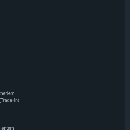
rtneriem
Trade-In)
lientam