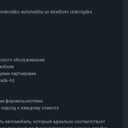
iemērotāko automašīnu un atradīsim izdevīgāko
еского обслуживания
мобиля
щими партнёрами
ade-In)
ими формальностями
подход к каждому клиенту
ь автомобиль, который идеально соответствует