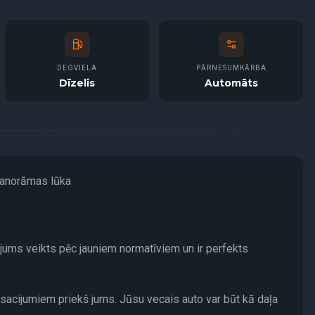
DEGVIELA
PĀRNESUMKĀRBA
Dīzelis
Automāts
 Panorāmas lūka
rijums veikts pēc jauniem normatīviem un ir perfekts
sacijumiem priekš jums. Jūsu vecais auto var būt kā daļa