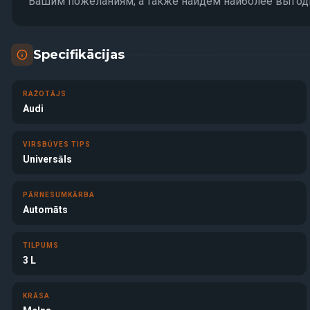
Вашим пожеланиям, а также найдём наиболее выгод
Specifikācijas
RAŽOTĀJS
Audi
VIRSBŪVES TIPS
Universāls
PĀRNESUMKĀRBA
Automāts
TILPUMS
3 L
KRĀSA