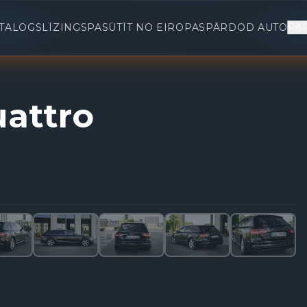
TALOGS
LĪZINGS
PASŪTĪT NO EIROPAS
PĀRDOD AUTO
PA
uattro
1
/
33