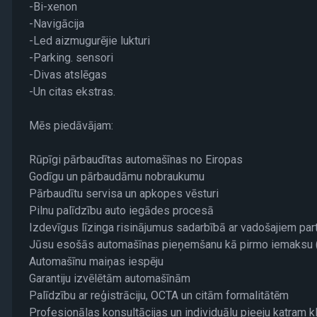
-Bi-xenon
-Navigācija
-Led aizmugurējie lukturi
-Parking. sensori
-Divas atslēgas
-Un citas ekstras.
Mēs piedāvājam:
Rūpīgi pārbaudītas automašīnas no Eiropas
Godīgu un pārbaudāmu nobraukumu
Pārbaudītu servisa un apkopes vēsturi
Pilnu palīdzību auto iegādes procesā
Izdevīgus līzinga risinājumus sadarbībā ar vadošajiem pa
Jūsu esošās automašīnas pieņemšanu kā pirmo iemaksu (
Automašīnu maiņas iespēju
Garantiju izvēlētām automašīnām
Palīdzību ar reģistrāciju, OCTA un citām formalitātēm
Profesionālas konsultācijas un individuālu pieeju katram k