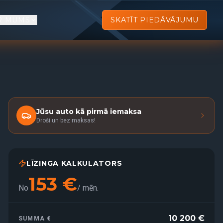
R MUMS
SKATĪT PIEDĀVĀJUMU
Jūsu auto kā pirmā iemaksa
Droši un bez maksas!
LĪZINGA KALKULATORS
153
€
No
/
mēn.
10 200
€
SUMMA €