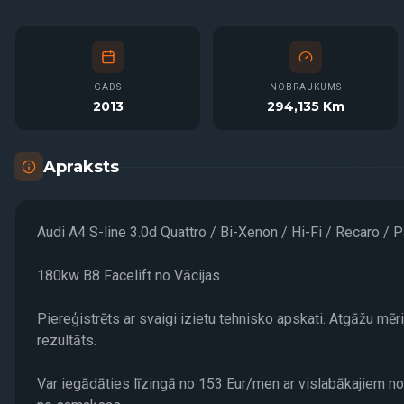
GADS
NOBRAUKUMS
2013
294,135 Km
Apraksts
Audi A4 S-line 3.0d Quattro / Bi-Xenon / Hi-Fi / Recaro /
180kw B8 Facelift no Vācijas
Piereģistrēts ar svaigi izietu tehnisko apskati. Atgāžu mē
rezultāts.
Var iegādāties līzingā no 153 Eur/men ar vislabākajiem no