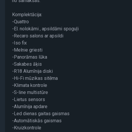
no samaksas.
Komplektācija:
-Quattro
-El. nolokāmi , apsildāmi spoguļi
-Recaro salons ar apsildi
-Iso fix
-Melnie griesti
-Panorāmas lūka
-Sakabes āķis
-R18 Alumīnija diski
-Hi-Fi mūzikas sitēma
-Klimata kontrole
-S-line multistūre
-Lietus sensors
-Alumīnija apdare
-Led dienas gaitas gaismas
-Automātiskās gaismas
-Kruizkontrole