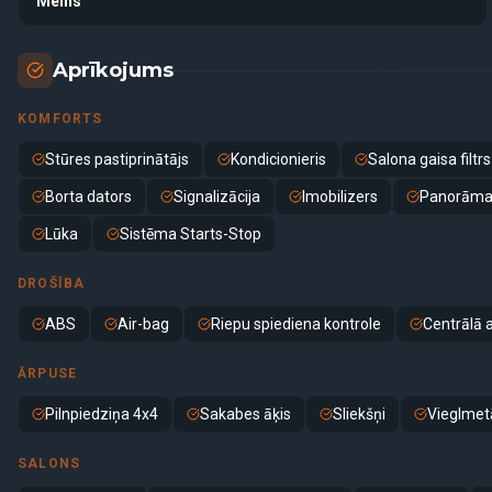
Melns
Aprīkojums
KOMFORTS
Stūres pastiprinātājs
Kondicionieris
Salona gaisa filtrs
Borta dators
Signalizācija
Imobilizers
Panorāma
Lūka
Sistēma Starts-Stop
DROŠĪBA
ABS
Air-bag
Riepu spiediena kontrole
Centrālā 
ĀRPUSE
Pilnpiedziņa 4x4
Sakabes āķis
Sliekšņi
Vieglmetā
SALONS