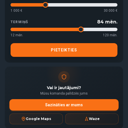
1 000 €
30 000 €
84
mēn.
TERMIŅŠ
12
mēn.
120
mēn.
PIETEIKTIES
Vai ir jautājumi?
Mūsu komanda palīdzēs jums
Sazināties ar mums
Google Maps
Waze