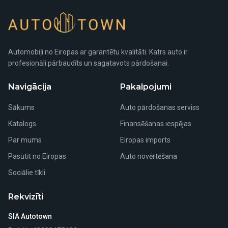
Automobiļi no Eiropas ar garantētu kvalitāti. Katrs auto ir
profesionāli pārbaudīts un sagatavots pārdošanai.
Navigācija
Pakalpojumi
Sākums
Auto pārdošanas serviss
Katalogs
Finansēšanas iespējas
Par mums
Eiropas imports
Pasūtīt no Eiropas
Auto novērtēšana
Sociālie tīkli
Rekvizīti
SIA Autotown