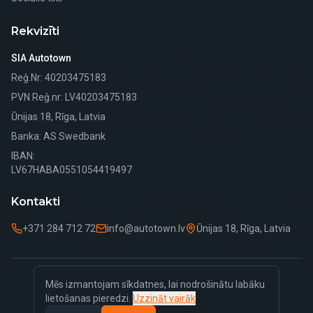
Rekvizīti
SIA Autotown
Reģ.Nr
: 40203475183
PVN Reģ.nr
: LV40203475183
Ūnijas 18, Rīga, Latvia
Banka
: AS Swedbank
IBAN:
LV67HABA0551054419497
Kontakti
+371 284 712 72
info@autotown.lv
Ūnijas 18, Rīga, Latvia
Mēs izmantojam sīkdatnes, lai nodrošinātu labāku
©
2026
Autotown.
Visas tiesības aizsargātas.
lietošanas pieredzi.
Uzzināt vairāk
Privātuma politika
Sīkdatņu politika