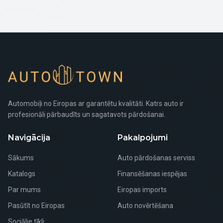
Automobiļi no Eiropas ar garantētu kvalitāti. Katrs auto ir
profesionāli pārbaudīts un sagatavots pārdošanai.
Navigācija
Pakalpojumi
Sākums
Auto pārdošanas serviss
Katalogs
Finansēšanas iespējas
Par mums
Eiropas imports
Pasūtīt no Eiropas
Auto novērtēšana
Sociālie tīkli