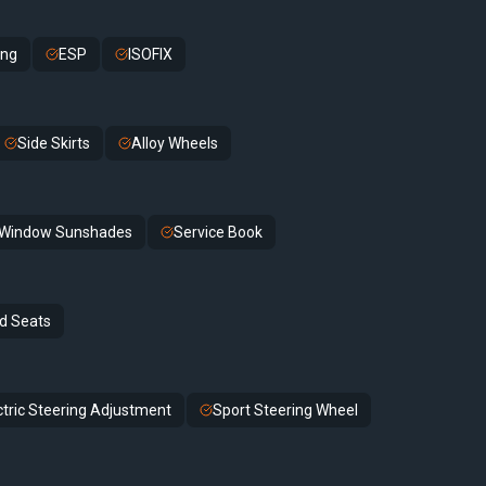
ing
ESP
ISOFIX
Side Skirts
Alloy Wheels
Window Sunshades
Service Book
d Seats
ctric Steering Adjustment
Sport Steering Wheel