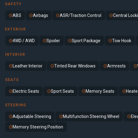
SAFETY
ABS
Airbags
ASR/Traction Control
Central Lock
EXTERIOR
4WD / AWD
Spoiler
Sport Package
Tow Hook
INTERIOR
Leather Interior
Tinted Rear Windows
Armrests
SEATS
Electric Seats
Sport Seats
Memory Seats
Heate
STEERING
Adjustable Steering
Multifunction Steering Wheel
Ele
Memory Steering Position