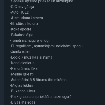
-Sēdekļu apsilde priekšā un aizmugurē
-CIC navigācija
-Auto HOLD
-Aizm. skata kamera
-El. stūres kolona
-Koka apdare
-Sakabes āķis
-Tonēti aizmugurējie logi
-El. regulējami, aptumšojami, nolokāmi spoguļi
-Jumta reliņi
-Logic 7 mūzikas sistēma
-Kondicionieris
-Panorāmas lūka
-Mēlnie griesti
-Automātiskā 8 ātrumu ātrumkārba
-Miglas lukturi
-Bi-xenon lukturi
-Parkig. sensori priekšā un aizmugurē
-Divas atslēgas