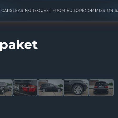
 CARS
LEASING
REQUEST FROM EUROPE
COMMISSION S
paket
1
/
31