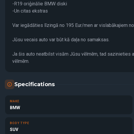
-R19 oriģinālie BMW diski
-Un citas ekstras
Var iegādāties līzingā no 195 Eur/men ar vislabākajiem n
Jūsu vecais auto var būt kā daļa no samaksas.
Ja šis auto neatbilst visām Jūsu vēlmēm, tad sazinieties 
vēlmēm.
Specifications
MAKE
BMW
BODY TYPE
SUV