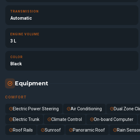
TRANSMISSION
Automatic
ENGINE VOLUME
3 L
COLOR
Black
Equipment
COMFORT
Electric Power Steering
Air Conditioning
Dual Zone Cl
Electric Trunk
Climate Control
On-board Computer
Roof Rails
Sunroof
Panoramic Roof
Rain Senso