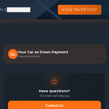
ALE
ABOUT US
VIEW INVENTORY
Your Car as Down Payment
Free and secure!
Have questions?
Our team will help you
Contact Us