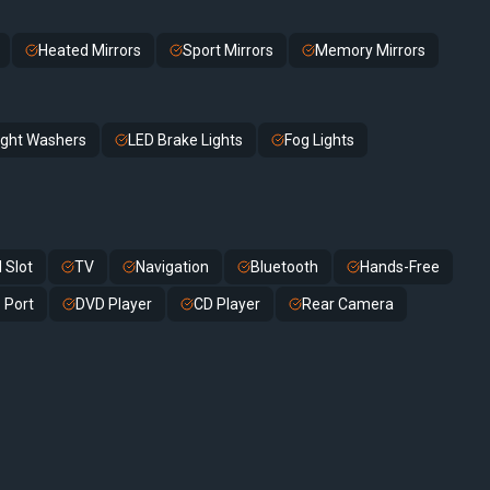
Heated Mirrors
Sport Mirrors
Memory Mirrors
ight Washers
LED Brake Lights
Fog Lights
 Slot
TV
Navigation
Bluetooth
Hands-Free
 Port
DVD Player
CD Player
Rear Camera