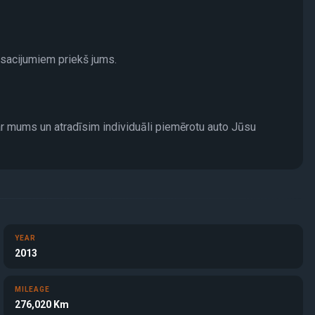
osacijumiem priekš jums.
ar mums un atradīsim individuāli piemērotu auto Jūsu
YEAR
2013
MILEAGE
276,020 Km