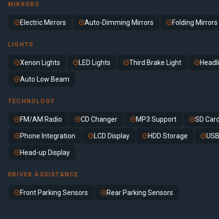
MIRRORS
Electric Mirrors
Auto-Dimming Mirrors
Folding Mirrors
LIGHTS
Xenon Lights
LED Lights
Third Brake Light
Headl
Auto Low Beam
TECHNOLOGY
FM/AM Radio
CD Changer
MP3 Support
SD Card
Phone Integration
LCD Display
HDD Storage
USB
Head-up Display
DRIVER ASSISTANCE
Front Parking Sensors
Rear Parking Sensors