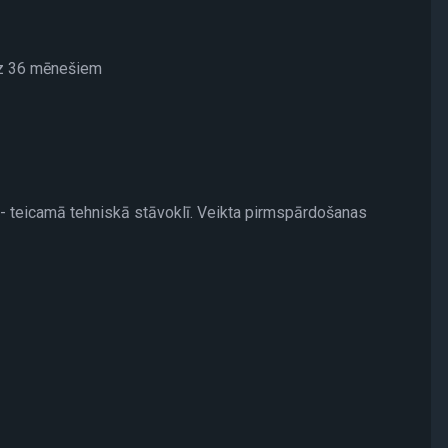
īdz 36 mēnešiem
 0 - teicamā tehniskā stāvoklī. Veikta pirmspārdošanas