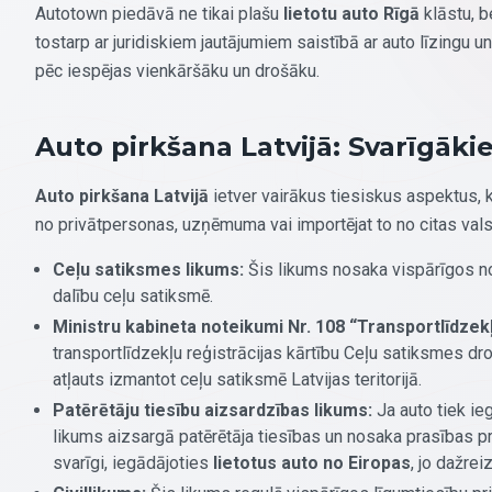
Autotown piedāvā ne tikai plašu
lietotu auto Rīgā
klāstu, b
tostarp ar juridiskiem jautājumiem saistībā ar auto līzingu u
pēc iespējas vienkāršāku un drošāku.
Auto pirkšana Latvijā: Svarīgākie
Auto pirkšana Latvijā
ietver vairākus tiesiskus aspektus, k
no privātpersonas, uzņēmuma vai importējat to no citas valsts
Ceļu satiksmes likums:
Šis likums nosaka vispārīgos not
dalību ceļu satiksmē.
Ministru kabineta noteikumi Nr. 108 “Transportlīdzekļ
transportlīdzekļu reģistrācijas kārtību Ceļu satiksmes dro
atļauts izmantot ceļu satiksmē Latvijas teritorijā.
Patērētāju tiesību aizsardzības likums:
Ja auto tiek ie
likums aizsargā patērētāja tiesības un nosaka prasības prec
svarīgi, iegādājoties
lietotus auto no Eiropas
, jo dažre