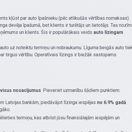
nts kļūst par auto īpašnieku (pēc atlikušās vērtības nomaksas).
nga devēja īpašumā, bet klients ir turētājs un lietotājs. Tas nozīm
uzņēmums un klients. Šis ir populārākais veids
auto līzingam
 auto uz noteiktu termiņu un nobraukumu. Līguma beigās auto tie
 par tirgus vērtību. Operatīvais līzings ir biežāk sastopams
īt visus nosacījumus
. Pieveriet uzmanību šādiem punktiem:
 Latvijas bankām, piedāvājot līzinga iespējas
no 6.9% gadā
.
īgāko.
vēlieties termiņu, kas atbilst jūsu finansiālajām iespējām un