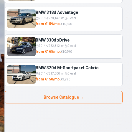
BMW 318d Advantage
2018
278,147
km
Diesel
from
€
159
/
mo.
€
10,550
BMW 330d xDrive
2014
262,312
km
Diesel
from
€
165
/
mo.
€
10,990
BMW 320d M-Sportpaket Cabrio
2011
317,000
km
Diesel
from
€
150
/
mo.
€
9,990
Browse Catalogue
→