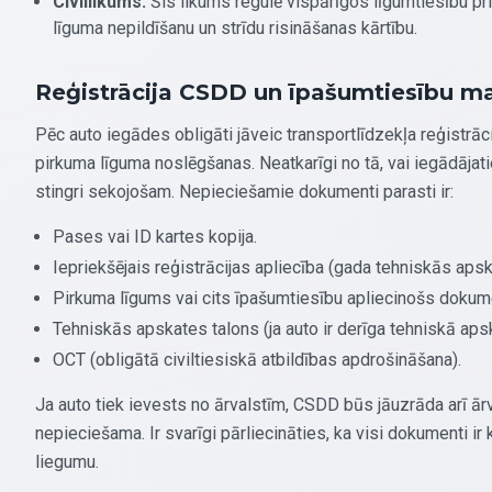
Civillikums:
Šis likums regulē vispārīgos līgumtiesību pr
līguma nepildīšanu un strīdu risināšanas kārtību.
Reģistrācija CSDD un īpašumtiesību m
Pēc auto iegādes obligāti jāveic transportlīdzekļa reģistrāc
pirkuma līguma noslēgšanas. Neatkarīgi no tā, vai iegādāja
stingri sekojošam. Nepieciešamie dokumenti parasti ir:
Pases vai ID kartes kopija.
Iepriekšējais reģistrācijas apliecība (gada tehniskās apsk
Pirkuma līgums vai cits īpašumtiesību apliecinošs dokum
Tehniskās apskates talons (ja auto ir derīga tehniskā aps
OCT (obligātā civiltiesiskā atbildības apdrošināšana).
Ja auto tiek ievests no ārvalstīm, CSDD būs jāuzrāda arī ārva
nepieciešama. Ir svarīgi pārliecināties, ka visi dokumenti ir 
liegumu.