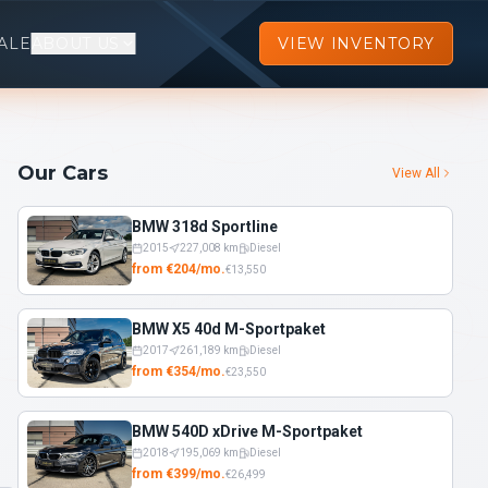
ALE
ABOUT US
VIEW INVENTORY
Our Cars
View All
BMW 318d Sportline
2015
227,008
km
Diesel
from
€
204
/
mo.
€
13,550
BMW X5 40d M-Sportpaket
2017
261,189
km
Diesel
from
€
354
/
mo.
€
23,550
BMW 540D xDrive M-Sportpaket
2018
195,069
km
Diesel
from
€
399
/
mo.
€
26,499