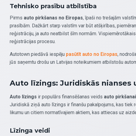
Tehnisko prasību atbilstība
Pirms
auto pirkšanas no Eiropas
, īpaši no trešajām valstīm
prasībām. Dažkārt starp valstīm var būt atšķirības, piemēr
reģistrāciju, ja auto neatbilst šīm normām. Vispiemērotākais 
reģistrācijas procesu.
Autotown piedāvā iespēju
pasūtīt auto no Eiropas
, nodroši
jūs saņemtu drošu un Latvijas noteikumiem atbilstošu auto
Auto līzings: Juridiskās nianses
Auto līzings
ir populārs finansēšanas veids
auto pirkšanai
Juridiskā ziņā auto līzings ir finanšu pakalpojums, kas tiek 
likumu un citiem normatīvajiem aktiem, kas attiecas uz aiz
Līzinga veidi