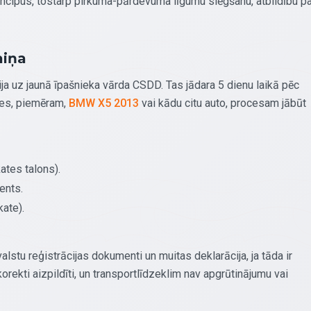
incipus, tostarp pirkuma-pārdevuma līgumu slēgšanu, atbildību pa
aiņa
ija uz jaunā īpašnieka vārda CSDD. Tas jādara 5 dienu laikā pēc
ties, piemēram,
BMW X5 2013
vai kādu citu auto, procesam jābūt
ates talons).
ents.
kate).
lstu reģistrācijas dokumenti un muitas deklarācija, ja tāda ir
korekti aizpildīti, un transportlīdzeklim nav apgrūtinājumu vai