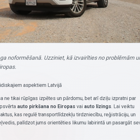
inga noformēšanā. Uzziniet, kā izvairīties no problēmām u
iropas.
uridiskajiem aspektiem Latvijā
 ne tikai rūpīgas izpētes un pārdomu, bet arī dziļu izpratni par
 apsvērta
auto pirkšana no Eiropas
vai
auto līzings
. Lai veiktu
ktus, kas regulē transportlīdzekļu tirdzniecību, reģistrāciju, un
vedis, palīdzot jums orientēties likumu labirintā un pasargāt se