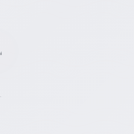
i
ā
.