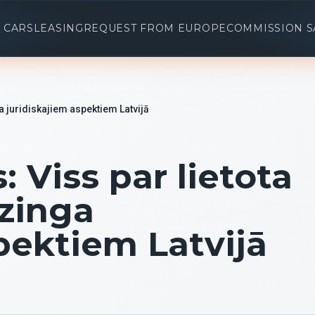
 CARS
LEASING
REQUEST FROM EUROPE
COMMISSION S
ga juridiskajiem aspektiem Latvijā
 Viss par lietota
īzinga
pektiem Latvijā