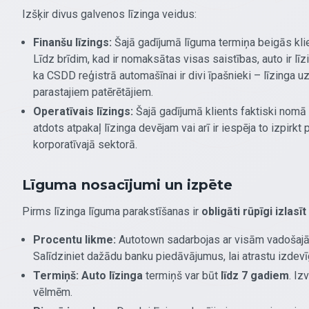
Izšķir divus galvenos līzinga veidus:
Finanšu līzings:
Šajā gadījumā līguma termiņa beigās klie
Līdz brīdim, kad ir nomaksātas visas saistības, auto ir līzi
ka CSDD reģistrā automašīnai ir divi īpašnieki – līzinga 
parastajiem patērētājiem.
Operatīvais līzings:
Šajā gadījumā klients faktiski nomā
atdots atpakaļ līzinga devējam vai arī ir iespēja to izpirkt
korporatīvajā sektorā.
Līguma nosacījumi un izpēte
Pirms līzinga līguma parakstīšanas ir
obligāti rūpīgi izlas
Procentu likme:
Autotown sadarbojas ar visām vadošajām
Salīdziniet dažādu banku piedāvājumus, lai atrastu izdev
Termiņš:
Auto līzinga
termiņš var būt
līdz 7 gadiem
. Iz
vēlmēm.