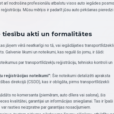
et arī nodrošina profesionālu atbalstu visos auto iegādes posmo
n reģistrāciju. Mūsu mērķis ir padarīt jūsu auto pirkšanas pieredzi
 tiesību akti un formalitātes
as jāņem vērā neatkarīgi no tā, vai iegādājaties transportlīdzekli
. Galvenie likumi un noteikumi, kas regulē šo jomu, ir šādi:
eikumus par transportlīdzekļu reģistrāciju, tehnisko kontroli un
u reģistrācijas noteikumi”:
Šie noteikumi detalizēti apraksta
šības direkcijā (CSDD), kas ir obligāta, pirms transportlīdzekli
gādāts no komersanta (piemēram, auto dīlera vai salona), šis
es kvalitātei, garantijai un informācijas sniegšanai. Tas ir īpaši
iz var rasties neizpratne par garantijas nosacījumiem.