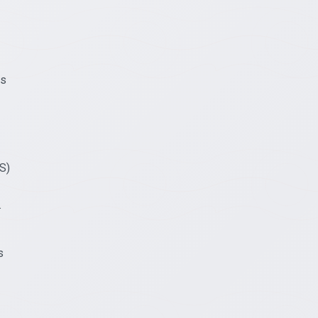
as
S)
.
s