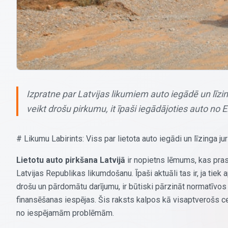
Izpratne par Latvijas likumiem auto iegādē un līz
veikt drošu pirkumu, it īpaši iegādājoties auto no E
# Likumu Labirints: Viss par lietota auto iegādi un līzinga j
Lietotu auto pirkšana Latvijā
ir nopietns lēmums, kas prasa
Latvijas Republikas likumdošanu. Īpaši aktuāli tas ir, ja tiek
drošu un pārdomātu darījumu, ir būtiski pārzināt normatīvos a
finansēšanas iespējas. Šis raksts kalpos kā visaptverošs ceļ
no iespējamām problēmām.