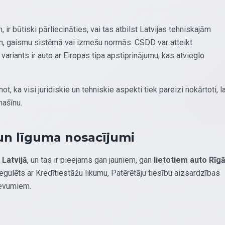
, ir būtiski pārliecināties, vai tas atbilst Latvijas tehniskajām
am, gaismu sistēmā vai izmešu normās. CSDD var atteikt
variants ir auto ar Eiropas tipa apstiprinājumu, kas atvieglo
not, ka visi juridiskie un tehniskie aspekti tiek pareizi nokārtoti, la
mašīnu.
 un līguma nosacījumi
 Latvijā
, un tas ir pieejams gan jauniem, gan
lietotiem auto Rīg
regulēts ar Kredītiestāžu likumu, Patērētāju tiesību aizsardzības
devumiem.