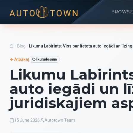
BROWSE
Blog
Likumu Labirints: Viss par lietota auto iegādi un līzin
Atpakaļ
likumdošana
Likumu Labirints:
auto iegādi un l
juridiskajiem as
15 June 2026
Autotown Team