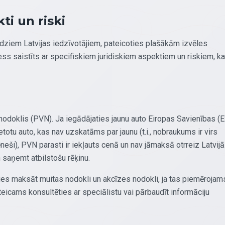
ti un riski
audziem Latvijas iedzīvotājiem, pateicoties plašākām izvēles
s saistīts ar specifiskiem juridiskiem aspektiem un riskiem, k
nodoklis (PVN). Ja iegādājaties jaunu auto Eiropas Savienības (E
etotu auto, kas nav uzskatāms par jaunu (t.i., nobraukums ir virs
eši), PVN parasti ir iekļauts cenā un nav jāmaksā otrreiz Latvijā
 saņemt atbilstošu rēķinu.
ties maksāt muitas nodokli un akcīzes nodokli, ja tas piemērojam
eicams konsultēties ar speciālistu vai pārbaudīt informāciju