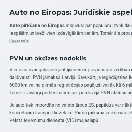
Auto no Eiropas: Juridiskie aspek
Auto pirkšana no Eiropas
ir kļuvusi par populāru izvēli d
iespējām un bieži vien izdevīgākām cenām. Tomēr šis proces
jāapzinās.
PVN un akcīzes nodoklis
Viens no svarīgākajiem jautājumiem ir pievienotās vērtības 
dalībvalstī, PVN jāmaksā Latvijā. Savukārt, ja iegādājaties li
6000 km vai no pirmās reģistrācijas pagājuši vairāk kā 6 mēn
Tomēr ir svarīgi pārliecināties par pārdevēja PVN statusu un
Ja auto tiek importēts no valsts ārpus ES, papildus var nāk
konkrētajam transportlīdzeklim. Pirms pirkuma veikšanas iet
Valsts ieņēmumu dienesta (VID) mājaslapā.