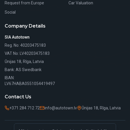
Request from Europe
Car Valuation
Social
Company Details
SIA Autotown
Reg. No
: 40203475183
VAT No
: LV40203475183
Ūnijas 18, Rīga, Latvia
Bank
: AS Swedbank
IBAN:
LV67HABA0551054419497
Contact Us
+371 284 712 72
info@autotown.lv
Ūnijas 18, Rīga, Latvia