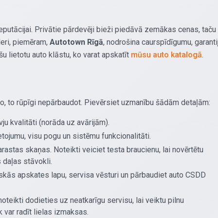
reputācijai. Privātie pārdevēji bieži piedāvā zemākas cenas, taču
īleri, piemēram,
Autotown Rīgā
, nodrošina caurspīdīgumu, garanti
u lietotu auto klāstu, ko varat apskatīt
mūsu auto katalogā
.
to, to rūpīgi nepārbaudot. Pievērsiet uzmanību šādām detaļām:
u kvalitāti (norāda uz avārijām).
tojumu, visu pogu un sistēmu funkcionalitāti.
rastas skaņas. Noteikti veiciet testa braucienu, lai novērtētu
daļas stāvokli.
iskās apskates lapu, servisa vēsturi un pārbaudiet auto CSDD
noteikti dodieties uz neatkarīgu servisu, lai veiktu pilnu
 var radīt lielas izmaksas.