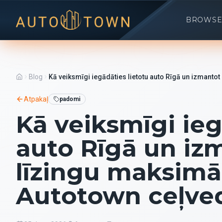
BROWSE
Blog
Kā veiksmīgi iegādāties lietotu auto Rīgā un izmant
Atpakaļ
padomi
Kā veiksmīgi ieg
auto Rīgā un iz
līzingu maksim
Autotown ceļve