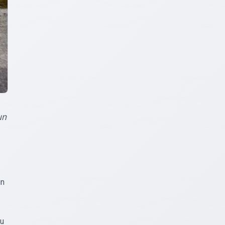
un
un
ņu