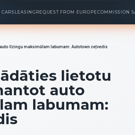
 CARS
LEASING
REQUEST FROM EUROPE
COMMISSION S
ot auto līzingu maksimālam labumam: Autotown ceļvedis
ādāties lietotu
mantot auto
ālam labumam:
dis