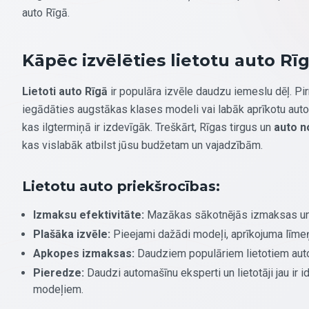
auto Rīgā.
Kāpēc izvēlēties lietotu auto Rī
Lietoti auto Rīgā
ir populāra izvēle daudzu iemeslu dēļ. Pirm
iegādāties augstākas klases modeli vai labāk aprīkotu auto 
kas ilgtermiņā ir izdevīgāk. Treškārt, Rīgas tirgus un
auto n
kas vislabāk atbilst jūsu budžetam un vajadzībām.
Lietotu auto priekšrocības:
Izmaksu efektivitāte:
Mazākas sākotnējās izmaksas un
Plašāka izvēle:
Pieejami dažādi modeļi, aprīkojuma līme
Apkopes izmaksas:
Daudziem populāriem lietotiem auto 
Pieredze:
Daudzi automašīnu eksperti un lietotāji jau ir 
modeļiem.