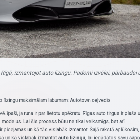
 Rīgā, izmantojot auto līzingu. Padomi izvēlei, pārbaudei 
uto līzingu maksimālam labumam: Autotown ceļvedis
īpaši, ja runa ir par lietotu spēkratu. Rīgas auto tirgus ir plašs 
s
modeļus. Lai šis process būtu ne tikai veiksmīgs, bet arī
s ir pieejamas un kā tās vislabāk izmantot. Šajā rakstā aplūkosim,
esā un kā vislabāk izmantot
auto līzingu
, lai iegādātos savu sap