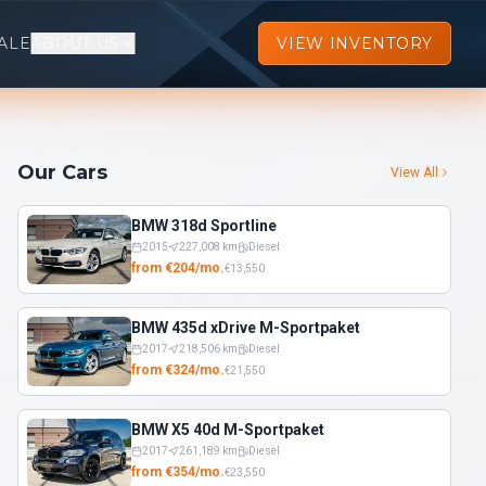
ALE
ABOUT US
VIEW INVENTORY
Our Cars
View All
BMW 318d Sportline
2015
227,008
km
Diesel
from
€
204
/
mo.
€
13,550
BMW 435d xDrive M-Sportpaket
2017
218,506
km
Diesel
from
€
324
/
mo.
€
21,550
BMW X5 40d M-Sportpaket
2017
261,189
km
Diesel
from
€
354
/
mo.
€
23,550