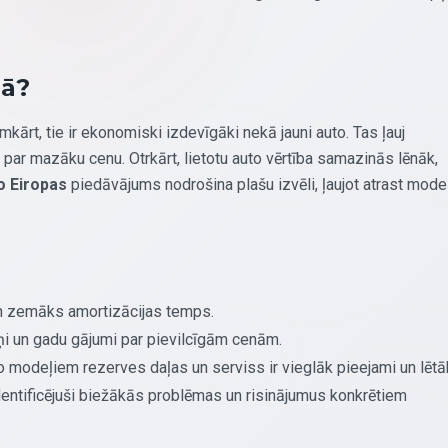
gā?
kārt, tie ir ekonomiski izdevīgāki nekā jauni auto. Tas ļauj
par mazāku cenu. Otrkārt, lietotu auto vērtība samazinās lēnāk,
o Eiropas
piedāvājums nodrošina plašu izvēli, ļaujot atrast model
 zemāks amortizācijas temps.
ņi un gadu gājumi par pievilcīgām cenām.
modeļiem rezerves daļas un serviss ir vieglāk pieejami un lētāk
identificējuši biežākās problēmas un risinājumus konkrētiem