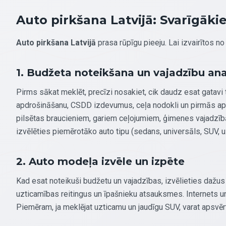
Auto pirkšana Latvijā: Svarīgāki
Auto pirkšana Latvijā
prasa rūpīgu pieeju. Lai izvairītos 
1. Budžeta noteikšana un vajadzību ana
Pirms sākat meklēt, precīzi nosakiet, cik daudz esat gatavi tē
apdrošināšanu, CSDD izdevumus, ceļa nodokli un pirmās ap
pilsētas braucieniem, gariem ceļojumiem, ģimenes vajadzīb
izvēlēties piemērotāko auto tipu (sedans, universāls, SUV, u.
2. Auto modeļa izvēle un izpēte
Kad esat noteikuši budžetu un vajadzības, izvēlieties dažus
uzticamības reitingus un īpašnieku atsauksmes. Internets un s
Piemēram, ja meklējat uzticamu un jaudīgu SUV, varat apsvē