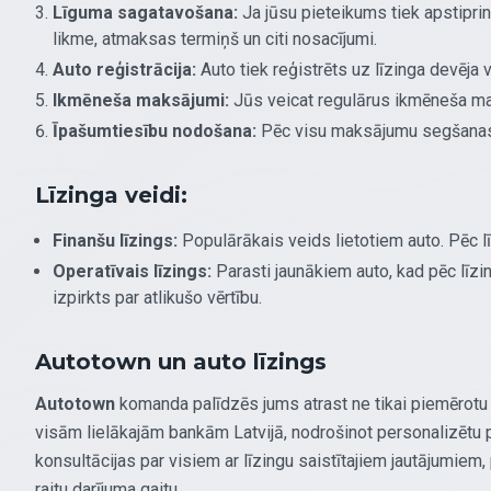
Līguma sagatavošana:
Ja jūsu pieteikums tiek apstiprin
likme, atmaksas termiņš un citi nosacījumi.
Auto reģistrācija:
Auto tiek reģistrēts uz līzinga devēja 
Ikmēneša maksājumi:
Jūs veicat regulārus ikmēneša m
Īpašumtiesību nodošana:
Pēc visu maksājumu segšanas 
Līzinga veidi:
Finanšu līzings:
Populārākais veids lietotiem auto. Pēc l
Operatīvais līzings:
Parasti jaunākiem auto, kad pēc līzi
izpirkts par atlikušo vērtību.
Autotown un auto līzings
Autotown
komanda palīdzēs jums atrast ne tikai piemērotu 
visām lielākajām bankām Latvijā, nodrošinot personalizētu 
konsultācijas par visiem ar līzingu saistītajiem jautājumi
raitu darījuma gaitu.