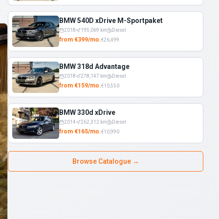
BMW 540D xDrive M-Sportpaket
2018
195,069
km
Diesel
from
€
399
/
mo.
€
26,499
BMW 318d Advantage
2018
278,147
km
Diesel
from
€
159
/
mo.
€
10,550
BMW 330d xDrive
2014
262,312
km
Diesel
from
€
165
/
mo.
€
10,990
Browse Catalogue
→