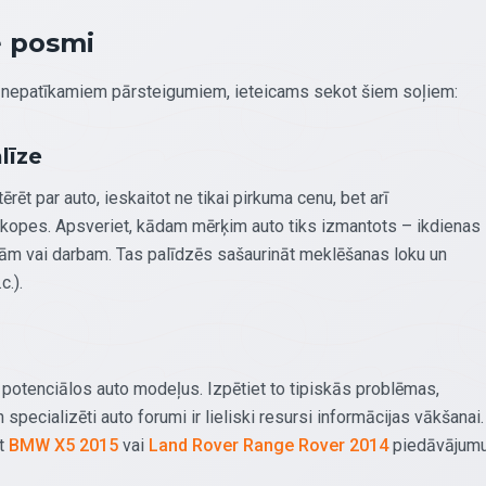
e posmi
no nepatīkamiem pārsteigumiem, ieteicams sekot šiem soļiem:
līze
rēt par auto, ieskaitot ne tikai pirkuma cenu, bet arī
kopes. Apsveriet, kādam mērķim auto tiks izmantots – ikdienas
ām vai darbam. Tas palīdzēs sašaurināt meklēšanas loku un
c.).
 potenciālos auto modeļus. Izpētiet to tipiskās problēmas,
pecializēti auto forumi ir lieliski resursi informācijas vākšanai.
rt
BMW X5 2015
vai
Land Rover Range Rover 2014
piedāvājumu