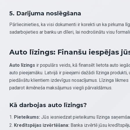
5. Darījuma noslēgšana
Pārliecinieties, ka visi dokumenti ir korekti un ka pirkuma lī
sadarbojieties ar banku un dīleri, lai nodrošinātu visu forma
Auto līzings: Finanšu iespējas j
Auto līzings
ir populārs veids, kā finansēt lietota auto iegā
auto pieejamāku. Latvijā ir pieejami dažādi līzinga produkti,
piedāvātu klientiem izdevīgus nosacījumus. Līzinga likme
padarot ikmēneša maksājumus viegli pārvaldāmus.
Kā darbojas auto līzings?
Pieteikums:
Jūs iesniedzat pieteikumu līzinga saņemšana
Kredītspējas izvērtēšana:
Banka izvērtē jūsu kredītspēj