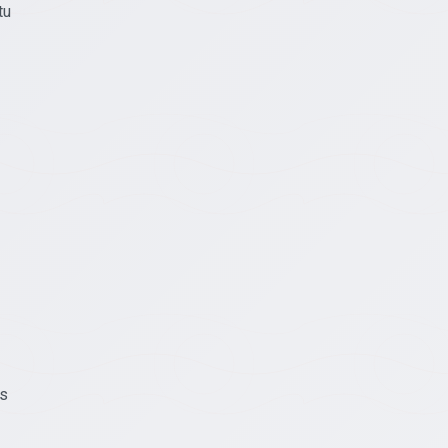
tu
gs