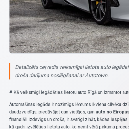
Detalizēts ceļvedis veiksmīgai lietota auto iegādei
droša darījuma noslēgšanai ar Autotown.
# Kā veiksmīgi iegādāties lietotu auto Rīgā un izmantot a
Automašīnas iegāde ir nozīmīgs lēmums ikviena cilvēka dzīvē, 
daudzveidīgs, piedāvājot gan vietējos, gan
auto no Eiropa
finansiāli izdevīgs un drošs, ir svarīgi zināt, kādas iespēja
kā gudri izvēlēties lietotu auto, ko ņemt vērā pirkuma proc