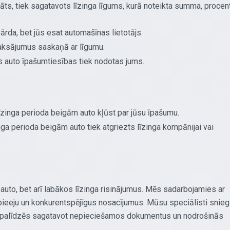
āts, tiek sagatavots līzinga līgums, kurā noteikta summa, procen
vārda, bet jūs esat automašīnas lietotājs.
aksājumus saskaņā ar līgumu.
auto īpašumtiesības tiek nodotas jums.
īzinga perioda beigām auto kļūst par jūsu īpašumu.
nga perioda beigām auto tiek atgriezts līzinga kompānijai vai
auto, bet arī labākos līzinga risinājumus. Mēs sadarbojamies ar
pieeju un konkurentspējīgus nosacījumus. Mūsu speciālisti snie
em, palīdzēs sagatavot nepieciešamos dokumentus un nodrošinās