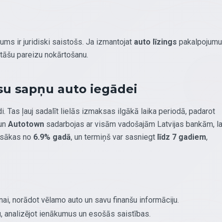
gums ir juridiski saistošs. Ja izmantojat
auto līzings
pakalpojumu
litāšu pareizu nokārtošanu.
ūsu sapņu auto iegādei
di. Tas ļauj sadalīt lielās izmaksas ilgākā laika periodā, padarot
 un
Autotown
sadarbojas ar visām vadošajām Latvijas bankām, la
s sākas no
6.9% gadā
, un termiņš var sasniegt
līdz 7 gadiem
,
i, norādot vēlamo auto un savu finanšu informāciju.
u, analizējot ienākumus un esošās saistības.