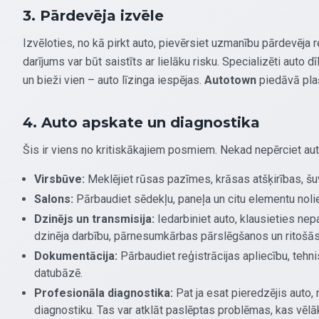
3. Pārdevēja izvēle
Izvēloties, no kā pirkt auto, pievērsiet uzmanību pārdevēja 
darījums var būt saistīts ar lielāku risku. Specializēti auto d
un bieži vien – auto līzinga iespējas.
Autotown
piedāvā plaš
4. Auto apskate un diagnostika
Šis ir viens no kritiskākajiem posmiem. Nekad nepērciet au
Virsbūve:
Meklējiet rūsas pazīmes, krāsas atšķirības, šuvj
Salons:
Pārbaudiet sēdekļu, paneļa un citu elementu nolie
Dzinējs un transmisija:
Iedarbiniet auto, klausieties nepa
dzinēja darbību, pārnesumkārbas pārslēgšanos un ritošās 
Dokumentācija:
Pārbaudiet reģistrācijas apliecību, tehn
datubāzē.
Profesionāla diagnostika:
Pat ja esat pieredzējis auto, 
diagnostiku. Tas var atklāt paslēptas problēmas, kas vēlāk