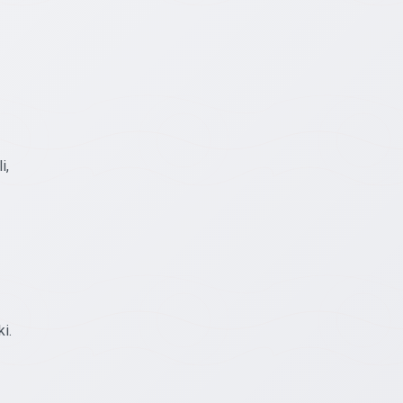
i,
i.