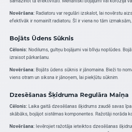
samazinot tā efektivitāti. Mehāniski bojājumi vai korozija va
Novēršana:
Radiatoru var regulāri izskalot, lai novērstu aiz
efektīvāk ir nomainīt radiatoru. Šī ir viena no tām izmaksām
Bojāts Ūdens Sūknis
Cēlonis:
Nodilums, gultņu bojājumi vai blīvju noplūdes. B
izraisot pārkaršanu.
Novēršana:
Bojāts ūdens sūknis ir jānomaina. Bieži to noma
viens otram un siksna ir jānoņem, lai piekļūtu sūknim.
Dzesēšanas Šķidruma Regulāra Maiņa
Cēlonis:
Laika gaitā dzesēšanas šķidrums zaudē savas īpašī
skābāks, bojājot sistēmas komponentes. Ražotāji norāda k
Novēršana:
Ievērojiet ražotāja ieteiktos dzesēšanas šķidru