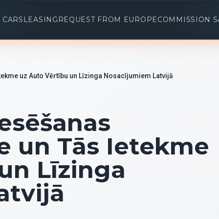
 CARS
LEASING
REQUEST FROM EUROPE
COMMISSION S
kme uz Auto Vērtību un Līzinga Nosacījumiem Latvijā
esēšanas
e un Tās Ietekme
un Līzinga
tvijā