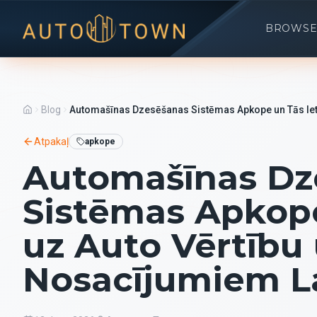
BROWSE
Blog
Automašīnas Dzesēšanas Sistēmas Apkope un Tās Iete
Atpakaļ
apkope
Automašīnas Dz
Sistēmas Apkop
uz Auto Vērtību 
Nosacījumiem La