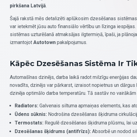
pirkšana Latvijā
.
Šajā rakstā mēs detalizēti aplūkosim dzesēšanas sistēmas
var ietekmēt jūsu auto finansiālo vērtību un līzinga iespēja
sistēmas uzturēšanā atmaksājas ilgtermiņā, īpaši, ja plānoj
izmantojot
Autotown
pakalpojumus.
Kāpēc Dzesēšanas Sistēma Ir Tik
Automašīnas dzinējs, darba laikā radot milzīgu enerģijas dau
novadīts, dzinējs var pārkarst, izraisot nopietnus un dārg
dzinēja optimālo darba temperatūru. Tā sastāv no vairāk
Radiators:
Galvenais siltuma apmaiņas elements, kas a
Ūdens sūknis:
Nodrošina dzesēšanas šķidruma cirkulācij
Termostats:
Regulē dzesēšanas šķidruma plūsmu, lai uzt
Dzesēšanas šķidrums (antifrīzs):
Absorbē un nodod silt