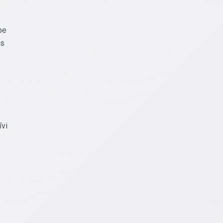
pe
as
īvi