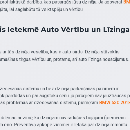
 profilaktiskā darbība, kas pasargās jūsu dzinēju. Ja apsverat
B
ta, lai saglabātu tā veiktspēju un vērtību.
is Ietekmē Auto Vērtību un Līzinga
ar tās dzinēja veselību, kas ir auto sirds. Dzinēja stāvoklis
mašīnas tirgus vērtību un, protams, arī auto līzinga nosacījumus.
dzesēšanas sistēmu un bez dzinēja pārkaršanas pazīmēm ir
rāk pārdodas un par augstāku cenu, jo pircējiem nav jāuztraucas p
ušas problēmas ar dzesēšanas sistēmu, piemēram
BMW 530 201
blēmas nozīmē, ka dzinējam nav radušies bojājumi (piemēram,
m eiro. Preventīvā apkope vienmēr ir lētāka par dzinēja remontu.