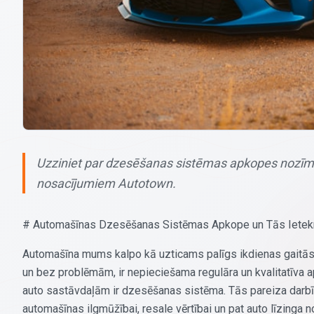
Uzziniet par dzesēšanas sistēmas apkopes nozīmi 
nosacījumiem Autotown.
# Automašīnas Dzesēšanas Sistēmas Apkope un Tās Ietekme
Automašīna mums kalpo kā uzticams palīgs ikdienas gaitās – t
un bez problēmām, ir nepieciešama regulāra un kvalitatīva 
auto sastāvdaļām ir dzesēšanas sistēma. Tās pareiza darbība
automašīnas ilgmūžībai, resale vērtībai un pat auto līzinga 