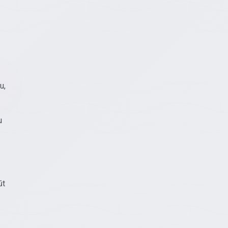
u,
u
ūt