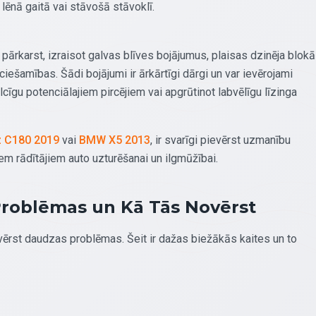
 lēnā gaitā vai stāvošā stāvoklī.
pārkarst, izraisot galvas blīves bojājumus, plaisas dzinēja blokā
ciešamības. Šādi bojājumi ir ārkārtīgi dārgi un var ievērojami
īgu potenciālajiem pircējiem vai apgrūtinot labvēlīgu līzinga
 C180 2019
vai
BMW X5 2013
, ir svarīgi pievērst uzmanību
em rādītājiem auto uzturēšanai un ilgmūžībai.
Problēmas un Kā Tās Novērst
rst daudzas problēmas. Šeit ir dažas biežākās kaites un to