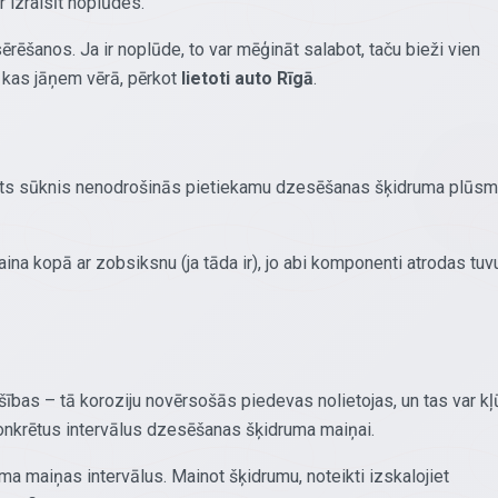
r izraisīt noplūdes.
sērēšanos. Ja ir noplūde, to var mēģināt salabot, taču bieži vien
, kas jāņem vērā, pērkot
lietoti auto Rīgā
.
ojāts sūknis nenodrošinās pietiekamu dzesēšanas šķidruma plūsm
ina kopā ar zobsiksnu (ja tāda ir), jo abi komponenti atrodas tuv
bas – tā koroziju novērsošās piedevas nolietojas, un tas var kļ
onkrētus intervālus dzesēšanas šķidruma maiņai.
ma maiņas intervālus. Mainot šķidrumu, noteikti izskalojiet