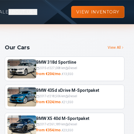
ALE
ABOUT US
VIEW INVENTORY
Our Cars
View All
BMW 318d Sportline
2015
227,008
km
Diesel
from
€
204
/
mo.
€
13,550
BMW 435d xDrive M-Sportpaket
2017
218,506
km
Diesel
from
€
324
/
mo.
€
21,550
BMW X5 40d M-Sportpaket
2017
261,189
km
Diesel
from
€
354
/
mo.
€
23,550