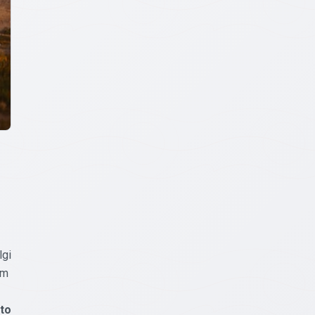
lgi
ām
to