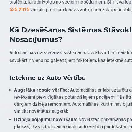
sistēmu, lai atbrīvotos no veciem nosēdumiem. Šī ir svarīga
535 2015
vai citu premium klases auto, šāda apkope ir obligā
Kā Dzesēšanas Sistēmas Stāvokl
Nosacījumus?
Automašīnas dzesēšanas sistēmas stāvoklis ir tieši saistīts 
savukārt ir viens no galvenajiem faktoriem, kas ietekmē auto
Ietekme uz Auto Vērtību
Augstāka resale vērtība:
Automašīnas ar labi uzturētu 
ievērojami pievilcīgākas potenciālajiem pircējiem. Tās āt
dārgiem dzinēja remontiem. Automašīnas, kurām nav bij
var tikt novērtētas augstāk.
Dzinēja bojājumu novēršana:
Novērstas pārkaršanas pro
plaisas), kas citādi samazinātu auto vērtību par tūkstošie