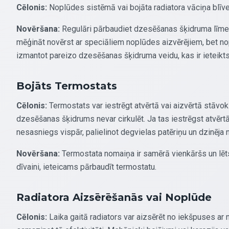
Cēlonis:
Noplūdes sistēmā vai bojāta radiatora vāciņa blīve,
Novēršana:
Regulāri pārbaudiet dzesēšanas šķidruma līmen
mēģināt novērst ar speciāliem noplūdes aizvērējiem, bet n
izmantot pareizo dzesēšanas šķidruma veidu, kas ir ieteikts 
Bojāts Termostats
Cēlonis:
Termostats var iestrēgt atvērtā vai aizvērtā stāvoklī
dzesēšanas šķidrums nevar cirkulēt. Ja tas iestrēgst atvērt
nesasniegs vispār, palielinot degvielas patēriņu un dzinēja 
Novēršana:
Termostata nomaiņa ir samērā vienkāršs un lēt
dīvaini, ieteicams pārbaudīt termostatu.
Radiatora Aizsērēšanās vai Noplūde
Cēlonis:
Laika gaitā radiators var aizsērēt no iekšpuses a