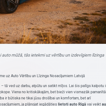
auto mūžā, tās ietekmi uz vērtību un izdevīgiem līzinga
 uz Auto Vērtību un Līzinga Nosacījumiem Latvijā
ā ved uz darbu, atpūtu un satikt mīļos. Lai šis palīgs kalpotu i
apkope. Viena no kritiskākajām, bet bieži vien vismazāk pamanīt
 ir būtiska ne tikai jūsu drošībai un komfortam, bet arī
nosacījumiem, ja plānojat iegādāties
lietoti auto Rīgā
vai veikt
au