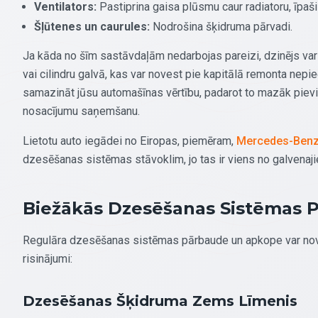
Ventilators:
Pastiprina gaisa plūsmu caur radiatoru, īpaši
Šļūtenes un caurules:
Nodrošina šķidruma pārvadi.
Ja kāda no šīm sastāvdaļām nedarbojas pareizi, dzinējs var 
vai cilindru galvā, kas var novest pie kapitālā remonta nepie
samazināt jūsu automašīnas vērtību, padarot to mazāk pievilc
nosacījumu saņemšanu.
Lietotu auto iegādei no Eiropas, piemēram,
Mercedes-Benz
dzesēšanas sistēmas stāvoklim, jo tas ir viens no galvenaji
Biežākās Dzesēšanas Sistēmas 
Regulāra dzesēšanas sistēmas pārbaude un apkope var novē
risinājumi:
Dzesēšanas Šķidruma Zems Līmenis