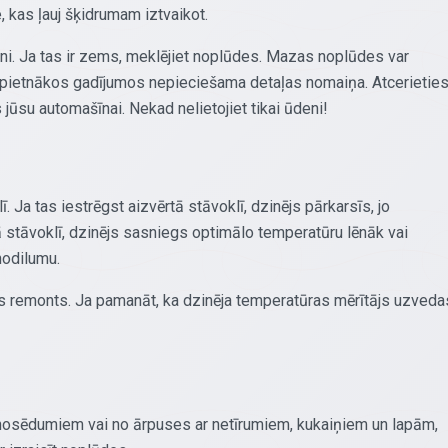
 kas ļauj šķidrumam iztvaikot.
i. Ja tas ir zems, meklējiet noplūdes. Mazas noplūdes var
opietnākos gadījumos nepieciešama detaļas nomaiņa. Atcerietie
jūsu automašīnai. Nekad nelietojiet tikai ūdeni!
. Ja tas iestrēgst aizvērtā stāvoklī, dzinējs pārkarsīs, jo
ā stāvoklī, dzinējs sasniegs optimālo temperatūru lēnāk vai
nodilumu.
s remonts. Ja pamanāt, ka dzinēja temperatūras mērītājs uzveda
r nosēdumiem vai no ārpuses ar netīrumiem, kukaiņiem un lapām,