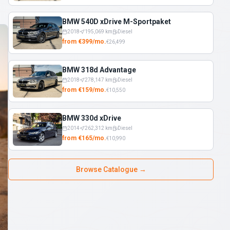
BMW 540D xDrive M-Sportpaket
2018
195,069
km
Diesel
from
€
399
/
mo.
€
26,499
BMW 318d Advantage
2018
278,147
km
Diesel
from
€
159
/
mo.
€
10,550
BMW 330d xDrive
2014
262,312
km
Diesel
from
€
165
/
mo.
€
10,990
Browse Catalogue
→