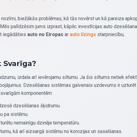
 nozīmi, biežākās problēmas, kā tās novērst un kā pareiza apko
s. Mēs palīdzēsim jums izprast, kāpēc investīcijas auto dzesēšan
at iegādāties
auto no Eiropas
ar
auto līzings
starpniecību,
 Svarīga?
dzumu, izdala arī ievērojamu siltumu. Ja šis siltums netiek efekt
us bojājumus. Dzesēšanas sistēmas galvenais uzdevums ir uzturēt
ām svarīgām komponentēm:
tdzesē dzesēšanas šķidrumu.
u pa sistēmu.
urētu nemainīgu dzinēja temperatūru.
umu, kā arī aizsargā sistēmu no korozijas un sasalšanas.