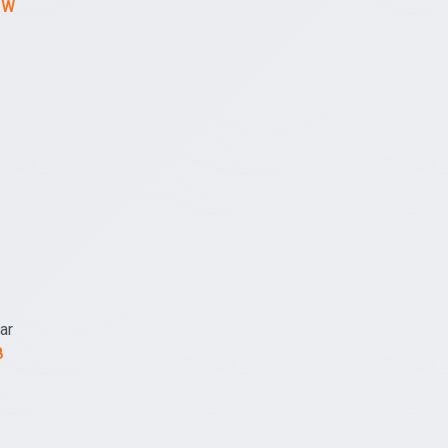
MW
ar
8