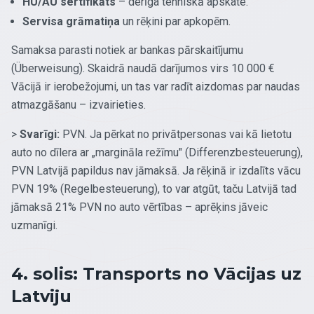
HU/AU sertifikāts
– derīga tehniskā apskate.
Servisa grāmatiņa
un rēķini par apkopēm.
Samaksa parasti notiek ar bankas pārskaitījumu
(Überweisung). Skaidrā naudā darījumos virs 10 000 €
Vācijā ir ierobežojumi, un tas var radīt aizdomas par naudas
atmazgāšanu – izvairieties.
>
Svarīgi:
PVN. Ja pērkat no privātpersonas vai kā lietotu
auto no dīlera ar „margināla režīmu" (Differenzbesteuerung),
PVN Latvijā papildus nav jāmaksā. Ja rēķinā ir izdalīts vācu
PVN 19% (Regelbesteuerung), to var atgūt, taču Latvijā tad
jāmaksā 21% PVN no auto vērtības – aprēķins jāveic
uzmanīgi.
4. solis: Transports no Vācijas uz
Latviju