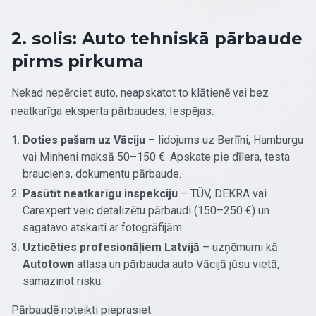
2. solis: Auto tehniskā pārbaude
pirms pirkuma
Nekad nepērciet auto, neapskatot to klātienē vai bez
neatkarīga eksperta pārbaudes. Iespējas:
Doties pašam uz Vāciju
– lidojums uz Berlīni, Hamburgu
vai Minheni maksā 50–150 €. Apskate pie dīlera, testa
brauciens, dokumentu pārbaude.
Pasūtīt neatkarīgu inspekciju
– TÜV, DEKRA vai
Carexpert veic detalizētu pārbaudi (150–250 €) un
sagatavo atskaiti ar fotogrāfijām.
Uzticēties profesionāļiem Latvijā
– uzņēmumi kā
Autotown
atlasa un pārbauda auto Vācijā jūsu vietā,
samazinot risku.
Pārbaudē noteikti pieprasiet: