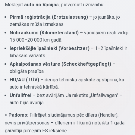
Meklējot
auto no Vācijas
, pievērsiet uzmanību:
Pirmā reģistrācija (Erstzulassung)
– jo jaunāks, jo
zemākas mūža izmaksas.
Nobraukums (Kilometerstand)
– vāciešiem reāli vidēji
15 000–20 000 km gadā.
Iepriekšējie īpašnieki (Vorbesitzer)
– 1–2 īpašnieki ir
labākais variants.
Apkalpošanas vēsture (Scheckheftgepflegt)
–
obligāta prasība.
HU/AU (TÜV)
– derīga tehniskā apskate apstiprina, ka
auto ir tehniskā kārtībā.
Unfallfrei
– bez avārijām. Ja rakstīts „Unfallwagen" –
auto bijis avārijā.
>
Padoms:
Filtrējiet sludinājumus pēc dīlera (Händler),
nevis privātpersonas – dīleriem ir likumā noteikta 1 gada
garantija pircējam ES iekšienē.