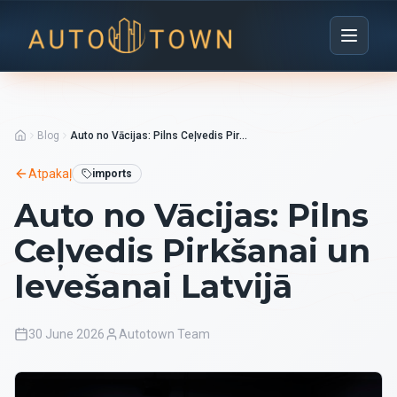
Blog
Auto no Vācijas: Pilns Ceļvedis Pirkšanai un Ievešanai Latvijā
Atpakaļ
imports
Auto no Vācijas: Pilns
Ceļvedis Pirkšanai un
Ievešanai Latvijā
30 June 2026
Autotown Team