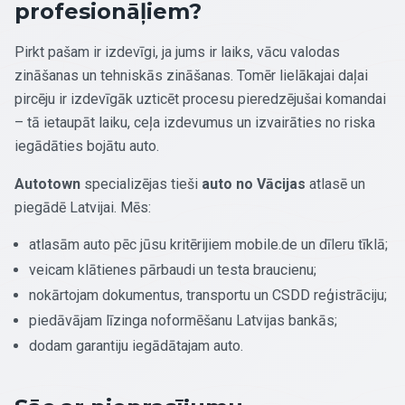
profesionāļiem?
Pirkt pašam ir izdevīgi, ja jums ir laiks, vācu valodas
zināšanas un tehniskās zināšanas. Tomēr lielākajai daļai
pircēju ir izdevīgāk uzticēt procesu pieredzējušai komandai
– tā ietaupāt laiku, ceļa izdevumus un izvairāties no riska
iegādāties bojātu auto.
Autotown
specializējas tieši
auto no Vācijas
atlasē un
piegādē Latvijai. Mēs:
atlasām auto pēc jūsu kritērijiem mobile.de un dīleru tīklā;
veicam klātienes pārbaudi un testa braucienu;
nokārtojam dokumentus, transportu un CSDD reģistrāciju;
piedāvājam līzinga noformēšanu Latvijas bankās;
dodam garantiju iegādātajam auto.