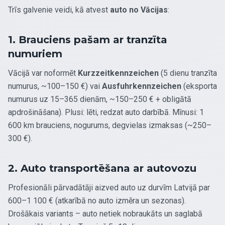
Trīs galvenie veidi, kā atvest
auto no Vācijas
:
1. Brauciens pašam ar tranzīta
numuriem
Vācijā var noformēt
Kurzzeitkennzeichen
(5 dienu tranzīta
numurus, ~100–150 €) vai
Ausfuhrkennzeichen
(eksporta
numurus uz 15–365 dienām, ~150–250 € + obligātā
apdrošināšana). Plusi: lēti, redzat auto darbībā. Mīnusi: 1
600 km brauciens, nogurums, degvielas izmaksas (~250–
300 €).
2. Auto transportēšana ar autovozu
Profesionāli pārvadātāji aizved auto uz durvīm Latvijā par
600–1 100 € (atkarībā no auto izmēra un sezonas).
Drošākais variants – auto netiek nobraukāts un saglabā