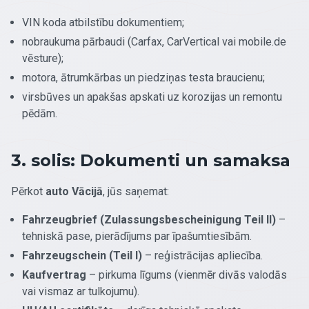
VIN koda atbilstību dokumentiem;
nobraukuma pārbaudi (Carfax, CarVertical vai mobile.de
vēsture);
motora, ātrumkārbas un piedziņas testa braucienu;
virsbūves un apakšas apskati uz korozijas un remontu
pēdām.
3. solis: Dokumenti un samaksa
Pērkot
auto Vācijā
, jūs saņemat:
Fahrzeugbrief (Zulassungsbescheinigung Teil II)
–
tehniskā pase, pierādījums par īpašumtiesībām.
Fahrzeugschein (Teil I)
– reģistrācijas apliecība.
Kaufvertrag
– pirkuma līgums (vienmēr divās valodās
vai vismaz ar tulkojumu).