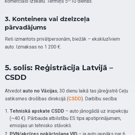
komerciālo izskatu. Termiņš 5–10 dienas.
3. Konteinera vai dzelzceļa
pārvadājums
Reti izmantots privātpersonām, biežāk – ekskluzīviem
auto. Izmaksas no 1 200 €.
5. solis: Reģistrācija Latvijā –
CSDD
Atvedot
auto no Vācijas
, 30 dienu laikā tas jāreģistrē Ceļu
satiksmes drošības direkcijā (
CSDD
). Darbību secība:
Tehniskā apskate CSDD
– auto jānogādā uz inspekciju
(~40 €). Pārbauda atbilstību ES tipa apstiprinājumam,
emisijas un tehnisko stāvokli.
PVN/akcīzes nokārtošana VID
– ja auto jaunāks par 6