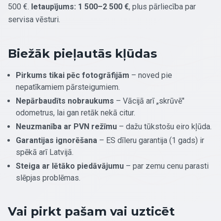
500 €.
Ietaupījums: 1 500–2 500 €
, plus pārliecība par
servisa vēsturi.
Biežāk pieļautās kļūdas
Pirkums tikai pēc fotogrāfijām
– noved pie
nepatīkamiem pārsteigumiem.
Nepārbaudīts nobraukums
– Vācijā arī „skrūvē"
odometrus, lai gan retāk nekā citur.
Neuzmanība ar PVN režīmu
– dažu tūkstošu eiro kļūda.
Garantijas ignorēšana
– ES dīleru garantija (1 gads) ir
spēkā arī Latvijā.
Steiga ar lētāko piedāvājumu
– par zemu cenu parasti
slēpjas problēmas.
Vai pirkt pašam vai uzticēt