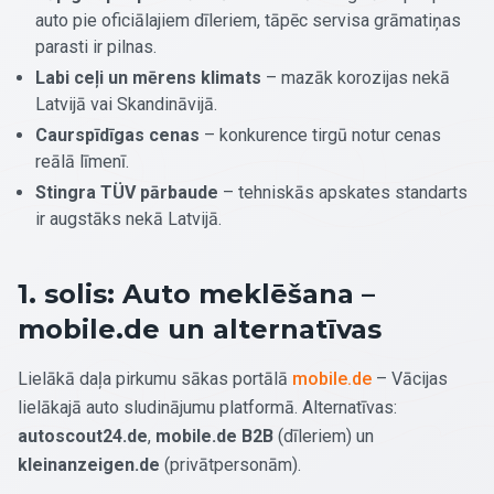
auto pie oficiālajiem dīleriem, tāpēc servisa grāmatiņas
parasti ir pilnas.
Labi ceļi un mērens klimats
– mazāk korozijas nekā
Latvijā vai Skandināvijā.
Caurspīdīgas cenas
– konkurence tirgū notur cenas
reālā līmenī.
Stingra TÜV pārbaude
– tehniskās apskates standarts
ir augstāks nekā Latvijā.
1. solis: Auto meklēšana –
mobile.de un alternatīvas
Lielākā daļa pirkumu sākas portālā
mobile.de
– Vācijas
lielākajā auto sludinājumu platformā. Alternatīvas:
autoscout24.de
,
mobile.de B2B
(dīleriem) un
kleinanzeigen.de
(privātpersonām).