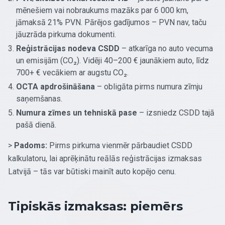
mēnešiem vai nobraukums mazāks par 6 000 km,
jāmaksā 21% PVN. Pārējos gadījumos – PVN nav, taču
jāuzrāda pirkuma dokumenti.
Reģistrācijas nodeva CSDD
– atkarīga no auto vecuma
un emisijām (CO₂). Vidēji 40–200 € jaunākiem auto, līdz
700+ € vecākiem ar augstu CO₂.
OCTA apdrošināšana
– obligāta pirms numura zīmju
saņemšanas.
Numura zīmes un tehniskā pase
– izsniedz CSDD tajā
pašā dienā.
>
Padoms:
Pirms pirkuma vienmēr pārbaudiet CSDD
kalkulatoru, lai aprēķinātu reālās reģistrācijas izmaksas
Latvijā – tās var būtiski mainīt auto kopējo cenu.
Tipiskās izmaksas: piemērs