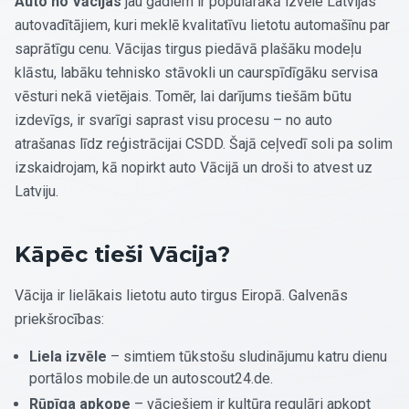
Auto no Vācijas
jau gadiem ir populārākā izvēle Latvijas
autovadītājiem, kuri meklē kvalitatīvu lietotu automašīnu par
saprātīgu cenu. Vācijas tirgus piedāvā plašāku modeļu
klāstu, labāku tehnisko stāvokli un caurspīdīgāku servisa
vēsturi nekā vietējais. Tomēr, lai darījums tiešām būtu
izdevīgs, ir svarīgi saprast visu procesu – no auto
atrašanas līdz reģistrācijai CSDD. Šajā ceļvedī soli pa solim
izskaidrojam, kā nopirkt auto Vācijā un droši to atvest uz
Latviju.
Kāpēc tieši Vācija?
Vācija ir lielākais lietotu auto tirgus Eiropā. Galvenās
priekšrocības:
Liela izvēle
– simtiem tūkstošu sludinājumu katru dienu
portālos mobile.de un autoscout24.de.
Rūpīga apkope
– vāciešiem ir kultūra regulāri apkopt