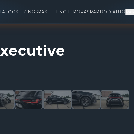
TALOGS
LĪZINGS
PASŪTĪT NO EIROPAS
PĀRDOD AUTO
PA
xecutive
1
/
33