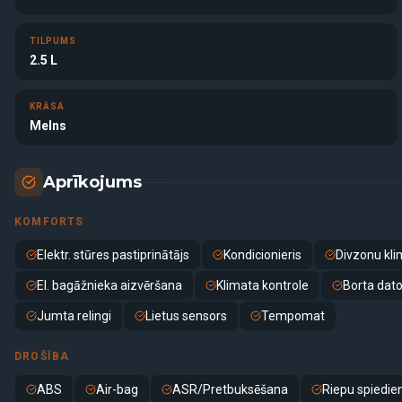
TILPUMS
2.5 L
KRĀSA
Melns
Aprīkojums
KOMFORTS
Elektr. stūres pastiprinātājs
Kondicionieris
Divzonu kli
El. bagāžnieka aizvēršana
Klimata kontrole
Borta dato
Jumta relingi
Lietus sensors
Tempomat
DROŠĪBA
ABS
Air-bag
ASR/Pretbuksēšana
Riepu spiedie