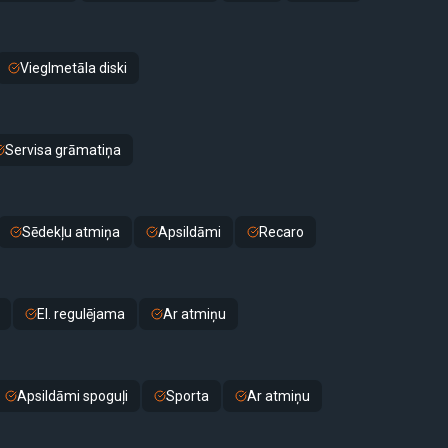
Vieglmetāla diski
Servisa grāmatiņa
Sēdekļu atmiņa
Apsildāmi
Recaro
El. regulējama
Ar atmiņu
Apsildāmi spoguļi
Sporta
Ar atmiņu