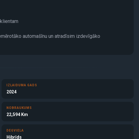
 klientam
iemērotāko automašīnu un atradīsim izdevīgāko
IZLAIDUMA GADS
2024
NOBRAUKUMS
22,594 Km
DEGVIELA
Hibrīds