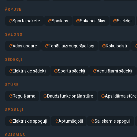
ĀRPUSE
Sporta pakete
Spoileris
Sakabes āķis
Sliekšņi
SALONS
Ādas apdare
Tonēti aizmugurējie logi
Roku balsti
SĒDEKĻI
Elektriskie sēdekļi
Sporta sēdekļi
Ventilējami sēdekļi
STŪRE
Regulējama
Daudzfunkcionāla stūre
Apsildāma stūre
SPOGUĻI
Elektriskie spoguļi
Aptumšojoši
Saliekamie spoguļi
GAISMAS