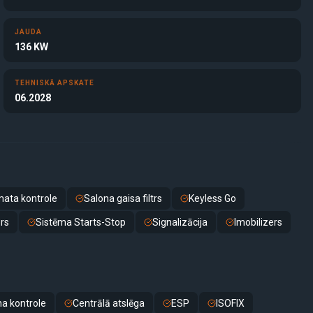
JAUDA
136 KW
TEHNISKĀ APSKATE
06.2028
mata kontrole
Salona gaisa filtrs
Keyless Go
rs
Sistēma Starts-Stop
Signalizācija
Imobilizers
na kontrole
Centrālā atslēga
ESP
ISOFIX