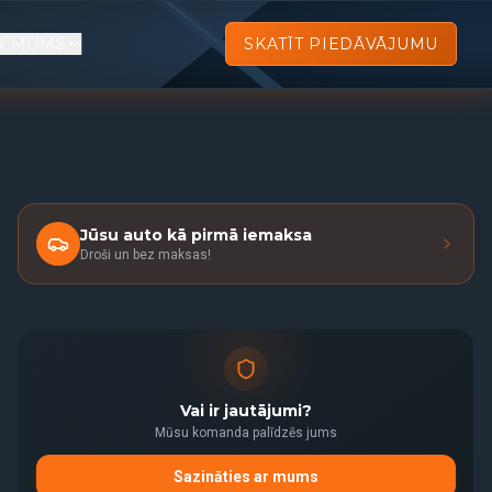
R MUMS
SKATĪT PIEDĀVĀJUMU
Jūsu auto kā pirmā iemaksa
Droši un bez maksas!
Vai ir jautājumi?
Mūsu komanda palīdzēs jums
Sazināties ar mums