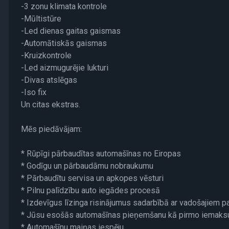
-3 zonu klimata kontrole
-Mūltistūre
-Led dienas gaitas gaismas
-Automātiskās gaismas
-Kruizkontrole
-Led aizmugurējie lukturi
-Divas atslēgas
-Iso fix
Un citas ekstras.
Mēs piedāvājam:
* Rūpīgi pārbaudītas automašīnas no Eiropas
* Godīgu un pārbaudāmu nobraukumu
* Pārbaudītu servisa un apkopes vēsturi
* Pilnu palīdzību auto iegādes procesā
* Izdevīgus līzinga risinājumus sadarbībā ar vadošajiem p
* Jūsu esošās automašīnas pieņemšanu kā pirmo iemaksu
* Automašīnu maiņas iespēju