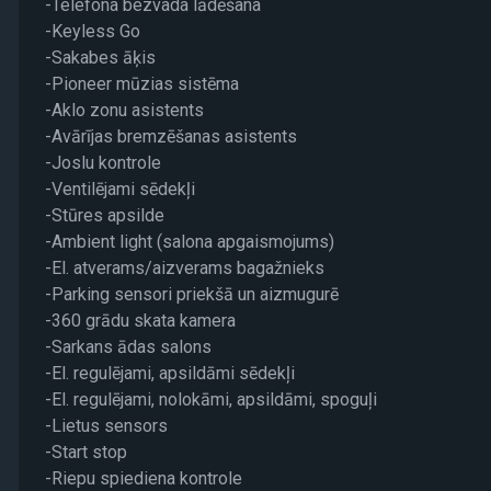
-Telefona bezvada lādēšana
-Keyless Go
-Sakabes āķis
-Pioneer mūzias sistēma
-Aklo zonu asistents
-Avārījas bremzēšanas asistents
-Joslu kontrole
-Ventilējami sēdekļi
-Stūres apsilde
-Ambient light (salona apgaismojums)
-El. atverams/aizverams bagažnieks
-Parking sensori priekšā un aizmugurē
-360 grādu skata kamera
-Sarkans ādas salons
-El. regulējami, apsildāmi sēdekļi
-El. regulējami, nolokāmi, apsildāmi, spoguļi
-Lietus sensors
-Start stop
-Riepu spiediena kontrole