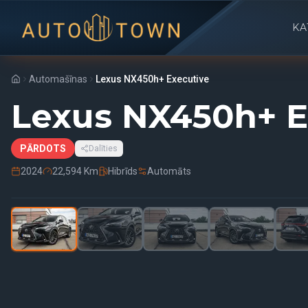
KA
Automašīnas
Lexus NX450h+ Executive
Lexus NX450h+ E
PĀRDOTS
Dalīties
2024
22,594 Km
Hibrīds
Automāts