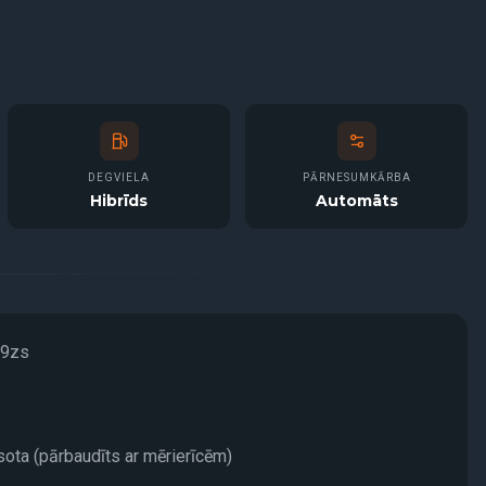
DEGVIELA
PĀRNESUMKĀRBA
Hibrīds
Automāts
09zs
āsota (pārbaudīts ar mērierīcēm)