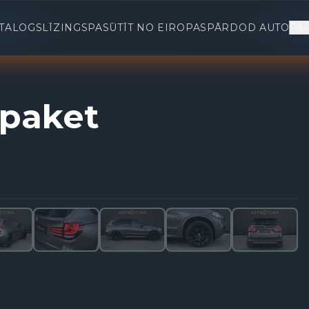
TALOGS
LĪZINGS
PASŪTĪT NO EIROPAS
PĀRDOD AUTO
PA
paket
1
/
32