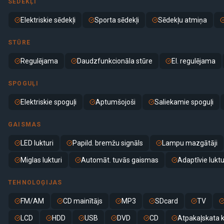
SĒDEKĻI
Elektriskie sēdekļi
Sporta sēdekļi
Sēdekļu atmiņa
STŪRE
Regulējama
Daudzfunkcionāla stūre
El. regulējama
SPOGUĻI
Elektriskie spoguļi
Aptumšojoši
Saliekamie spoguļi
GAISMAS
LED lukturi
Papild. bremžu signāls
Lampu mazgātāji
Miglas lukturi
Automāt. tuvās gaismas
Adaptīvie luktu
TEHNOLOĢIJAS
FM/AM
CD mainītājs
MP3
SDcard
TV
LCD
HDD
USB
DVD
CD
Atpakaļskata