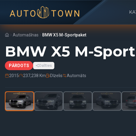
KA
Automašīnas
BMW X5 M-Sportpaket
BMW X5 M-Sport
PĀRDOTS
Dalīties
2015
237,238 Km
Dīzelis
Automāts