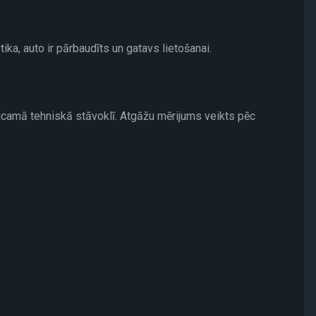
a, auto ir pārbaudīts un gatavs lietošanai.
teicamā tehniskā stāvoklī. Atgāžu mērijums veikts pēc