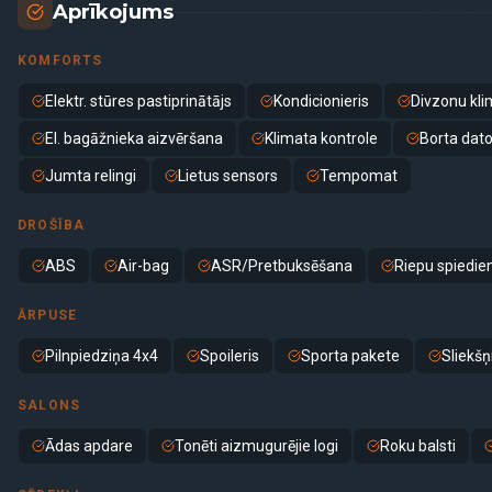
Aprīkojums
KOMFORTS
Elektr. stūres pastiprinātājs
Kondicionieris
Divzonu kli
El. bagāžnieka aizvēršana
Klimata kontrole
Borta dato
Jumta relingi
Lietus sensors
Tempomat
DROŠĪBA
ABS
Air-bag
ASR/Pretbuksēšana
Riepu spiedie
ĀRPUSE
Pilnpiedziņa 4x4
Spoileris
Sporta pakete
Sliekšņ
SALONS
Ādas apdare
Tonēti aizmugurējie logi
Roku balsti