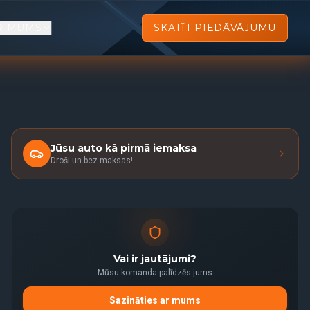
R MUMS
SKATĪT PIEDĀVĀJUMU
Jūsu auto kā pirmā iemaksa
Droši un bez maksas!
Vai ir jautājumi?
Mūsu komanda palīdzēs jums
Sazināties ar mums