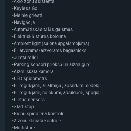
-Aklo zonu asistents
-Keyless Go
-Melnie griesti
-Navigācija
-Automātiskās tālās gaismas
-Elektriskā stūres kolonna
-Ambient light (salona apgaismojums)
-El. atverams/aizverams bagažnieks
-Jumta reliņi
-Parking sensori priekšā un aizmugurē
-Aizm. skata kamera
-LED spidometrs
-El. regulējami, ar atmiņu , apsildāmi sēdekļi
-El. regulējami, nolokāmi, apsildāmi, spoguļi
-Lietus sensors
-Start stop
-Riepu spiediena kontrole
-2 zonu klimata kontrole
-Mūltistūre