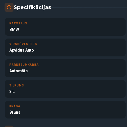
Specifikācijas
RAŽOTĀJS
BMW
VIRSBŪVES TIPS
Apvidus Auto
PĀRNESUMKĀRBA
Automāts
TILPUMS
3 L
KRĀSA
Brūns