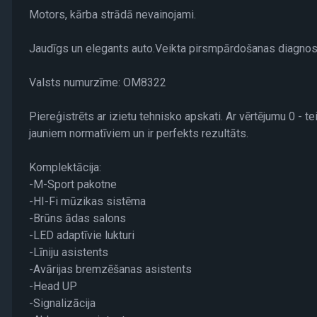
Motors, kārba strādā nevainojami.
Jaudīgs un elegants auto.Veikta pirsmpārdošanas diagnostik
Valsts numurzīme: OM8322
Piereģistrēts ar izietu tehnisko apskati. Ar vērtējumu 0 - 
jauniem normatīviem un ir perfekts rezultāts.
Komplektācija:
-M-Sport pakotne
-HI-Fi mūzikas sistēma
-Brūns ādas salons
-LED adaptīvie lukturi
-Līniju asistents
-Avārijas bremzēšanas asistents
-Head UP
-Signalizācija