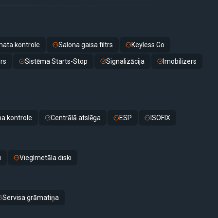
mata kontrole
Salona gaisa filtrs
Keyless Go
rs
Sistēma Starts-Stop
Signalizācija
Imobilizers
na kontrole
Centrālā atslēga
ESP
ISOFIX
i
Vieglmetāla diski
Servisa grāmatiņa