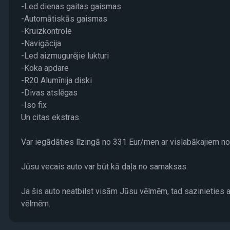
-Led dienas gaitas gaismas
-Automātiskās gaismas
-Kruizkontrole
-Navigācija
-Led aizmugurējie lukturi
-Koka apdare
-R20 Alumīnija diski
-Divas atslēgas
-Iso fix
Un citas ekstras.
Var iegādāties līzingā no 331 Eur/men ar vislabākajiem n
Jūsu vecais auto var būt kā daļa no samaksas.
Ja šis auto neatbilst visām Jūsu vēlmēm, tad sazinieties 
vēlmēm.