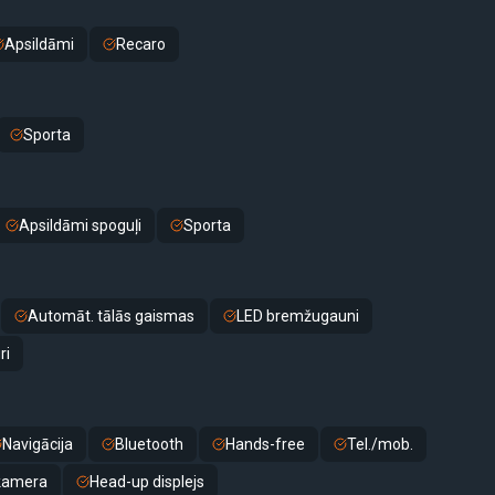
Apsildāmi
Recaro
Sporta
Apsildāmi spoguļi
Sporta
Automāt. tālās gaismas
LED bremžugauni
ri
Navigācija
Bluetooth
Hands-free
Tel./mob.
 kamera
Head-up displejs