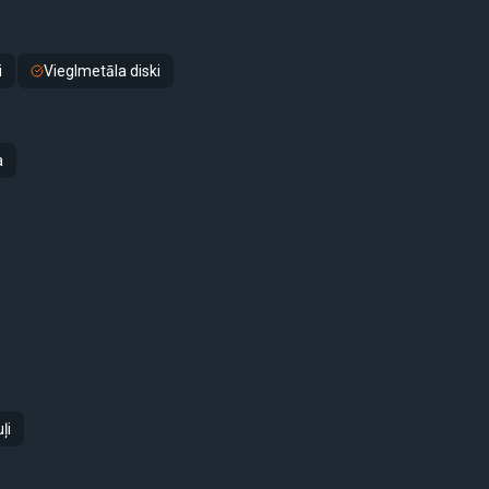
i
Vieglmetāla diski
a
ļi