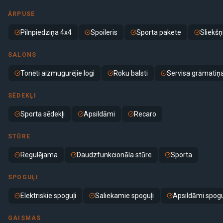
ĀRPUSE
Pilnpiedziņa 4x4
Spoileris
Sporta pakete
Sliekšņ
SALONS
Tonēti aizmugurējie logi
Roku balsti
Servisa grāmatiņ
SĒDEKĻI
Sporta sēdekļi
Apsildāmi
Recaro
STŪRE
Regulējama
Daudzfunkcionāla stūre
Sporta
SPOGUĻI
Elektriskie spoguļi
Saliekamie spoguļi
Apsildāmi spogu
GAISMAS