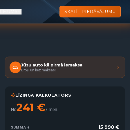
R MUMS
SKATĪT PIEDĀVĀJUMU
Jūsu auto kā pirmā iemaksa
Droši un bez maksas!
LĪZINGA KALKULATORS
241
€
No
/
mēn.
15 990
€
SUMMA €