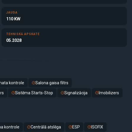
JAUDA
110 KW
TEHNISKĀ APSKATE
05.2028
mata kontrole
Salona gaisa filtrs
rs
Sistēma Starts-Stop
Signalizācija
Imobilizers
na kontrole
Centrālā atslēga
ESP
ISOFIX