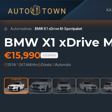
KA
Automašīnas
BMW X1 xDrive M-Sportpaket
BMW X1 xDrive M
€
15,990
Dalīties
2018
247,468 Km
Dīzelis
Automāts