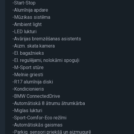
-Start-Stop
-Alumīnija apdare
-Mūzikas sistēma
-Ambient light
-LED lukturi
-Avārijas bremzēšanas asistents
-Aizm. skata kamera
-El. bagažnieks
-El. regulējami, nolokāmi spoguļi
-M-Sport stūre
-Melnie griesti
-R17 alumīnija diski
-Kondicionieris
-BMW ConnectedDrive
-Automātiskā 8 ātrumu ātrumkārba
-Miglas lukturi
-Sport-Comfor-Eco režīmi
-Automātiskās gaismas
-Parkig. sensori priekšā un aizmugurē