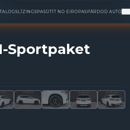
TALOGS
LĪZINGS
PASŪTĪT NO EIROPAS
PĀRDOD AUTO
PA
-Sportpaket
1
/
32