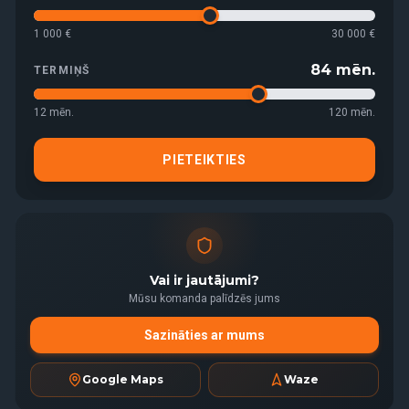
1 000 €
30 000 €
84
mēn.
TERMIŅŠ
12
mēn.
120
mēn.
PIETEIKTIES
Vai ir jautājumi?
Mūsu komanda palīdzēs jums
Sazināties ar mums
Google Maps
Waze