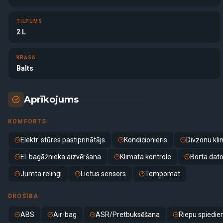
TILPUMS
2 L
KRĀSA
Balts
Aprīkojums
KOMFORTS
Elektr. stūres pastiprinātājs
Kondicionieris
Divzonu kli
El. bagāžnieka aizvēršana
Klimata kontrole
Borta dato
Jumta relingi
Lietus sensors
Tempomat
DROŠĪBA
ABS
Air-bag
ASR/Pretbuksēšana
Riepu spiedie