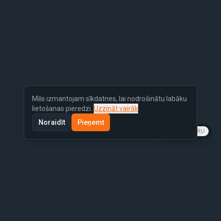
Mēs izmantojam sīkdatnes, lai nodrošinātu labāku
lietošanas pieredzi.
Uzzināt vairāk
Noraidīt
Pieņemt
LV
EN
RU
Līdzīgi auto