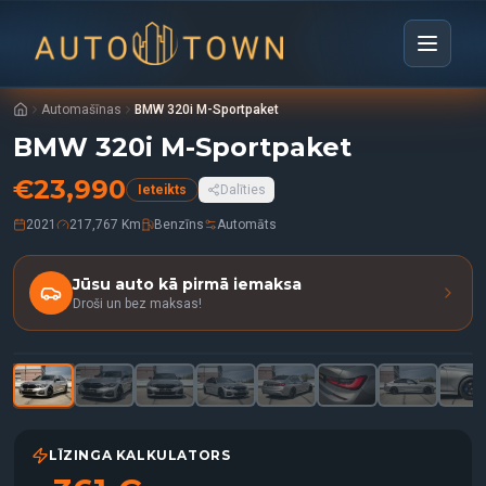
Automašīnas
BMW 320i M-Sportpaket
BMW 320i M-Sportpaket
€
23,990
Ieteikts
Dalīties
2021
217,767 Km
Benzīns
Automāts
Jūsu auto kā pirmā iemaksa
Droši un bez maksas!
1
/
33
Ieteikts
LĪZINGA KALKULATORS