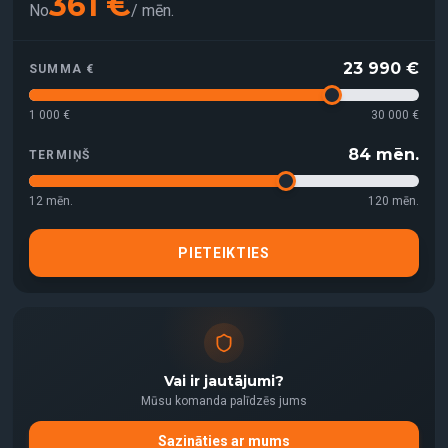
361
€
No
/
mēn.
23 990
€
SUMMA €
1 000 €
30 000 €
84
mēn.
TERMIŅŠ
12
mēn.
120
mēn.
PIETEIKTIES
Vai ir jautājumi?
Mūsu komanda palīdzēs jums
Sazināties ar mums