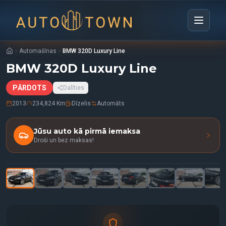
Automašīnas
BMW 320D Luxury Line
BMW 320D Luxury Line
PĀRDOTS
Dalīties
2013
234,824 Km
Dīzelis
Automāts
Jūsu auto kā pirmā iemaksa
Droši un bez maksas!
1
/
33