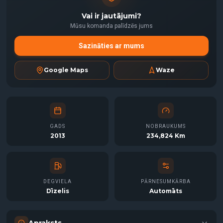
Vai ir jautājumi?
Mūsu komanda palīdzēs jums
Sazināties ar mums
Google Maps
Waze
GADS
NOBRAUKUMS
2013
234,824 Km
DEGVIELA
PĀRNESUMKĀRBA
Dīzelis
Automāts