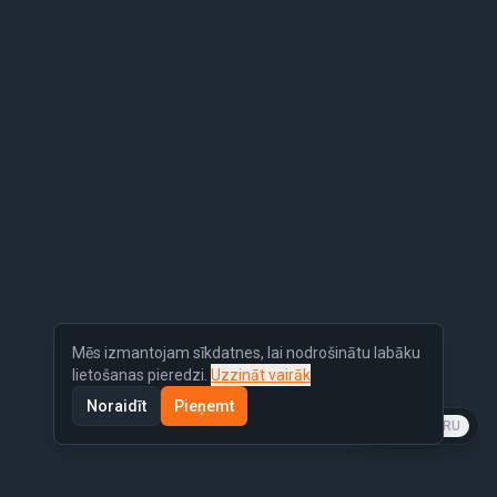
Mēs izmantojam sīkdatnes, lai nodrošinātu labāku
lietošanas pieredzi.
Uzzināt vairāk
Noraidīt
Pieņemt
LV
EN
RU