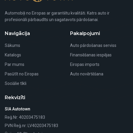
Automobiļi no Eiropas ar garantētu kvalitāti. Katrs auto ir
profesionāli pārbaudīts un sagatavots pārdošanai.
Navigācija
Pakalpojumi
Sākums
Auto pārdošanas serviss
Katalogs
Finansēšanas iespējas
Par mums
Eiropas imports
Pasūtīt no Eiropas
Auto novērtēšana
Sociālie tīkli
Rekvizīti
SIA Autotown
Reģ.Nr
: 40203475183
PVN Reģ.nr
: LV40203475183