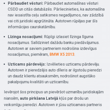
Pārbaudiet vēsturi:
Pārbaudiet automašīnas vēsturi
CSDD un citās datubāzēs. Pārliecinieties, ka automašīna
nav iesaistīta ceļu satiksmes negadījumos, nav zādzībā
vai citi juridiski apgrūtināta. Autotown rūpējas par šīs
informācijas caurskatāmību.
Līzinga nosacījumi:
Rūpīgi izlasiet līzinga līguma
nosacījumus. Salīdziniet dažādu banku piedāvājumus.
Autotown ar saviem partneriem nodrošina izdevīgus
nosacījumus, piemēram,
BMW X5 2013
.
Uzticams pārdevējs:
Izvēlieties uzticamu pārdevēju.
Autotown ir pieredzējis auto dīleris ar ilgstošu pieredzi
un daudz klientu atsauksmēm, nodrošinot augstāko
pakalpojumu kvalitāti un uzticamību.
Ievērojot šos principus un pievēršot uzmanību juridiskajām
niansēm,
auto pirkšana Latvijā
kļūs par drošu un
veiksmīgu pieredzi. Autotown ir jūsu uzticamais partneris