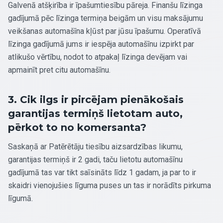
Galvenā atšķirība ir īpašumtiesību pāreja. Finanšu līzinga
gadījumā pēc līzinga termiņa beigām un visu maksājumu
veikšanas automašīna kļūst par jūsu īpašumu. Operatīvā
līzinga gadījumā jums ir iespēja automašīnu izpirkt par
atlikušo vērtību, nodot to atpakaļ līzinga devējam vai
apmainīt pret citu automašīnu.
3. Cik ilgs ir pircējam pienākošais
garantijas termiņš lietotam auto,
pērkot to no komersanta?
Saskaņā ar Patērētāju tiesību aizsardzības likumu,
garantijas termiņš ir 2 gadi, taču lietotu automašīnu
gadījumā tas var tikt saīsināts līdz 1 gadam, ja par to ir
skaidri vienojušies līguma puses un tas ir norādīts pirkuma
līgumā.