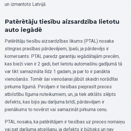
un izmantots Latvijā.
Patērētāju tiesību aizsardzība lietotu
auto iegādē
Patērētāju tiesību aizsardzības likums (PTAL) nosaka
stingras prasības pārdevējiem, īpaši, ja pārdevējs ir
komersants. PTAL paredz garantiju iegādātajām precēm,
kas bieži vien ir 2 gadi, bet lietotu automašīnu gadījumā tā
var tikt samazināta līdz 1 gadam, ja par to ir panākta
vienošanās. Tomēr šai vienošanai jābūt skaidri norādītai
pirkuma līgumā. Pircējam ir tiesības pieprasīt preces
atbilstību līguma noteikumiem, un, ja tiek atklāts slēpts
defekts, kas bijis jau darījuma brīdī, pārdevējam ir
pienākums to novērst vai samazināt pirkuma cenu.
PTAL nosaka, ka patērētājam ir tiesības uz preces nomaiņu
vai pat darījuma atcelšanu, ja defekts ir būtisks un nav