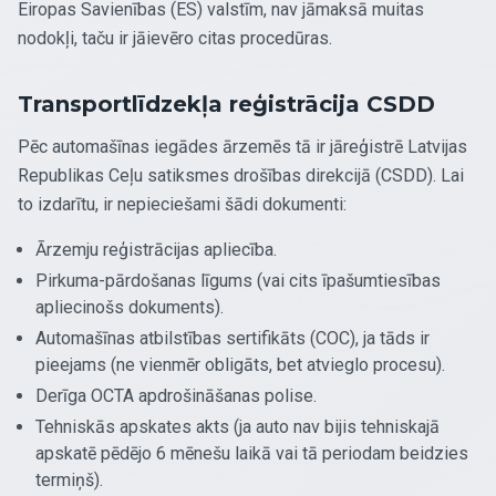
Eiropas Savienības (ES) valstīm, nav jāmaksā muitas
nodokļi, taču ir jāievēro citas procedūras.
Transportlīdzekļa reģistrācija CSDD
Pēc automašīnas iegādes ārzemēs tā ir jāreģistrē Latvijas
Republikas Ceļu satiksmes drošības direkcijā (CSDD). Lai
to izdarītu, ir nepieciešami šādi dokumenti:
Ārzemju reģistrācijas apliecība.
Pirkuma-pārdošanas līgums (vai cits īpašumtiesības
apliecinošs dokuments).
Automašīnas atbilstības sertifikāts (COC), ja tāds ir
pieejams (ne vienmēr obligāts, bet atvieglo procesu).
Derīga OCTA apdrošināšanas polise.
Tehniskās apskates akts (ja auto nav bijis tehniskajā
apskatē pēdējo 6 mēnešu laikā vai tā periodam beidzies
termiņš).