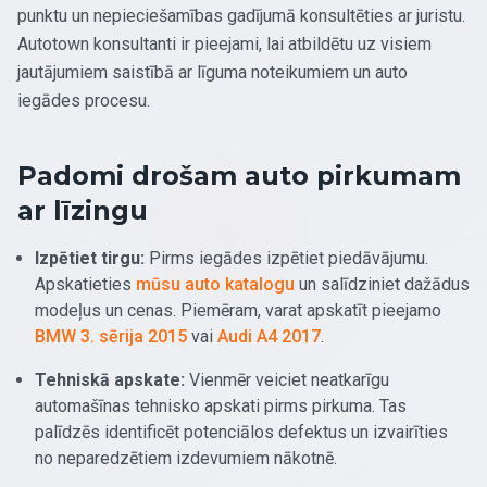
punktu un nepieciešamības gadījumā konsultēties ar juristu.
Autotown konsultanti ir pieejami, lai atbildētu uz visiem
jautājumiem saistībā ar līguma noteikumiem un auto
iegādes procesu.
Padomi drošam auto pirkumam
ar līzingu
Izpētiet tirgu:
Pirms iegādes izpētiet piedāvājumu.
Apskatieties
mūsu auto katalogu
un salīdziniet dažādus
modeļus un cenas. Piemēram, varat apskatīt pieejamo
BMW 3. sērija 2015
vai
Audi A4 2017
.
Tehniskā apskate:
Vienmēr veiciet neatkarīgu
automašīnas tehnisko apskati pirms pirkuma. Tas
palīdzēs identificēt potenciālos defektus un izvairīties
no neparedzētiem izdevumiem nākotnē.