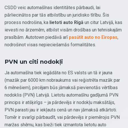
CSDD veic automašīnas identitātes pārbaudi, lai
pārliecinātos par tās atbilstību un juridisko tīrību. Šis
process nodrošina, ka
lietoti auto Rīgā
un citur Latvijā, kas
ievesti no ārzemēm, atbilst visām drošības un tehniskajām
prasībām. Autotown piedāvā arī
pasūtīt auto no Eiropas
,
nodrošinot visas nepieciešamās formalitātes.
PVN un citi nodokļi
Ja automašīna tiek iegādāta no ES valsts un tā ir jauna
(mazāk par 6000 km nobraukums vai reģistrēta mazāk par
6 mēnešiem), pircējam būs jāmaksā pievienotās vērtības
nodoklis (PVN) Latvijā. Lietotu automašīnu gadījumā PVN
princips ir atšķirīgs – ja pārdevējs ir nodokļu maksātājs,
PVN parasti jau ir iekļauts cenā un nav jāmaksā atkārtoti.
Tomēr ir svarīgi pārbaudīt, vai pārdevējs ir piemērojis PVN
maržas shēmu, kas bieži tiek izmantota lietotu auto