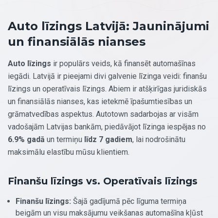
Auto līzings Latvijā: Jauninājumi
un finansiālās nianses
Auto līzings
ir populārs veids, kā finansēt automašīnas
iegādi. Latvijā ir pieejami divi galvenie līzinga veidi: finanšu
līzings un operatīvais līzings. Abiem ir atšķirīgas juridiskās
un finansiālās nianses, kas ietekmē īpašumtiesības un
grāmatvedības aspektus. Autotown sadarbojas ar visām
vadošajām Latvijas bankām, piedāvājot līzinga iespējas no
6.9% gadā
un termiņu
līdz 7 gadiem
, lai nodrošinātu
maksimālu elastību mūsu klientiem.
Finanšu līzings vs. Operatīvais līzings
Finanšu līzings:
Šajā gadījumā pēc līguma termiņa
beigām un visu maksājumu veikšanas automašīna kļūst