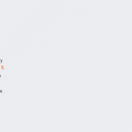
у.
15
.
е
я: