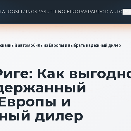
TALOGS
LĪZINGS
PASŪTĪT NO EIROPAS
PĀRDOD AUTO
PA
держанный автомобиль из Европы и выбрать надежный дилер
Риге: Как выгодн
одержанный
 Европы и
ный дилер