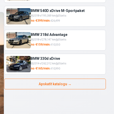
BMW 540D xDrive M-Sportpaket
2018
195,069
km
Dīzelis
no
€
399
/
mēn.
€
26,499
BMW 318d Advantage
2018
278,147
km
Dīzelis
no
€
159
/
mēn.
€
10,550
BMW 330d xDrive
2014
262,312
km
Dīzelis
no
€
165
/
mēn.
€
10,990
Apskatīt katalogu
→