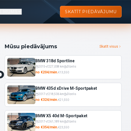
R MUMS
SKATĪT PIEDĀVĀJUMU
Mūsu piedāvājums
Skatīt visus
BMW 318d Sportline
о
2015
227,008
km
Dīzelis
no
€
204
/
mēn.
€
13,550
BMW 435d xDrive M-Sportpaket
2017
218,506
km
Dīzelis
no
€
324
/
mēn.
€
21,550
BMW X5 40d M-Sportpaket
2017
261,189
km
Dīzelis
no
€
354
/
mēn.
€
23,550