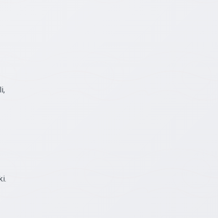
i,
i.