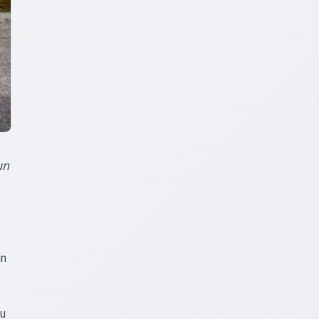
un
un
ņu