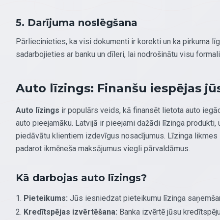
5. Darījuma noslēgšana
Pārliecinieties, ka visi dokumenti ir korekti un ka pirkuma lī
sadarbojieties ar banku un dīleri, lai nodrošinātu visu forma
Auto līzings: Finanšu iespējas j
Auto līzings
ir populārs veids, kā finansēt lietota auto iegā
auto pieejamāku. Latvijā ir pieejami dažādi līzinga produkti,
piedāvātu klientiem izdevīgus nosacījumus. Līzinga likme
padarot ikmēneša maksājumus viegli pārvaldāmus.
Kā darbojas auto līzings?
Pieteikums:
Jūs iesniedzat pieteikumu līzinga saņemšana
Kredītspējas izvērtēšana:
Banka izvērtē jūsu kredītspēj