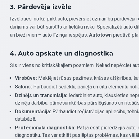
3. Pārdevēja izvēle
Izvēloties, no kā pirkt auto, pievērsiet uzmanību pārdevēja 
darījums var būt saistīts ar lielāku risku. Specializēti auto d
un bieži vien – auto līzinga iespējas.
Autotown
piedāvā plaš
4. Auto apskate un diagnostika
Šis ir viens no kritiskākajiem posmiem. Nekad nepērciet au
Virsbūve:
Meklējiet rūsas pazīmes, krāsas atšķirības, šuvj
Salons:
Pārbaudiet sēdekļu, paneļa un citu elementu nolie
Dzinējs un transmisija:
Iedarbiniet auto, klausieties nepa
dzinēja darbību, pārnesumkārbas pārslēgšanos un ritošās 
Dokumentācija:
Pārbaudiet reģistrācijas apliecību, tehn
datubāzē.
Profesionāla diagnostika:
Pat ja esat pieredzējis auto, 
diagnostiku. Tas var atklāt paslēptas problēmas, kas vēlāk