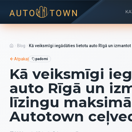
KA
Blog
Kā veiksmīgi iegādāties lietotu auto Rīgā un izmant
Atpakaļ
padomi
Kā veiksmīgi ieg
auto Rīgā un iz
līzingu maksim
Autotown ceļve