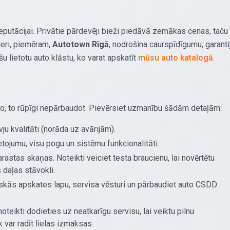
reputācijai. Privātie pārdevēji bieži piedāvā zemākas cenas, taču
īleri, piemēram,
Autotown Rīgā
, nodrošina caurspīdīgumu, garanti
u lietotu auto klāstu, ko varat apskatīt
mūsu auto katalogā
.
to, to rūpīgi nepārbaudot. Pievērsiet uzmanību šādām detaļām:
u kvalitāti (norāda uz avārijām).
tojumu, visu pogu un sistēmu funkcionalitāti.
rastas skaņas. Noteikti veiciet testa braucienu, lai novērtētu
daļas stāvokli.
iskās apskates lapu, servisa vēsturi un pārbaudiet auto CSDD
noteikti dodieties uz neatkarīgu servisu, lai veiktu pilnu
 var radīt lielas izmaksas.