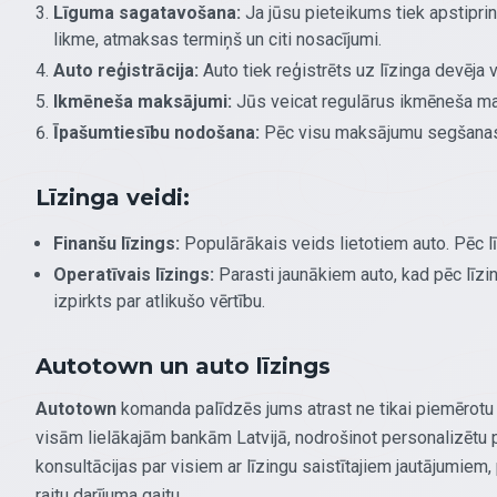
Līguma sagatavošana:
Ja jūsu pieteikums tiek apstiprin
likme, atmaksas termiņš un citi nosacījumi.
Auto reģistrācija:
Auto tiek reģistrēts uz līzinga devēja 
Ikmēneša maksājumi:
Jūs veicat regulārus ikmēneša m
Īpašumtiesību nodošana:
Pēc visu maksājumu segšanas 
Līzinga veidi:
Finanšu līzings:
Populārākais veids lietotiem auto. Pēc l
Operatīvais līzings:
Parasti jaunākiem auto, kad pēc līzi
izpirkts par atlikušo vērtību.
Autotown un auto līzings
Autotown
komanda palīdzēs jums atrast ne tikai piemērotu 
visām lielākajām bankām Latvijā, nodrošinot personalizētu 
konsultācijas par visiem ar līzingu saistītajiem jautājumi
raitu darījuma gaitu.