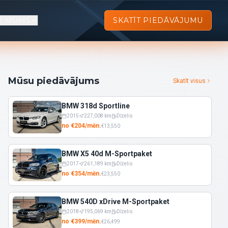
R MUMS
SKATĪT PIEDĀVĀJUMU
Mūsu piedāvājums
Skatīt visus
BMW 318d Sportline
2015
227,008
km
Dīzelis
no
€
204
/
mēn.
€
13,550
BMW X5 40d M-Sportpaket
2017
261,189
km
Dīzelis
no
€
354
/
mēn.
€
23,550
BMW 540D xDrive M-Sportpaket
2018
195,069
km
Dīzelis
no
€
399
/
mēn.
€
26,499