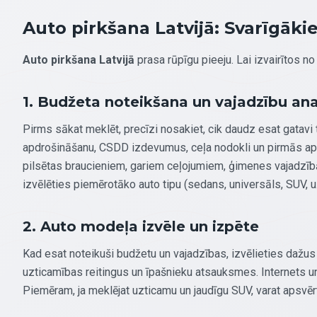
Auto pirkšana Latvijā: Svarīgāki
Auto pirkšana Latvijā
prasa rūpīgu pieeju. Lai izvairītos 
1. Budžeta noteikšana un vajadzību ana
Pirms sākat meklēt, precīzi nosakiet, cik daudz esat gatavi tē
apdrošināšanu, CSDD izdevumus, ceļa nodokli un pirmās ap
pilsētas braucieniem, gariem ceļojumiem, ģimenes vajadzīb
izvēlēties piemērotāko auto tipu (sedans, universāls, SUV, u.
2. Auto modeļa izvēle un izpēte
Kad esat noteikuši budžetu un vajadzības, izvēlieties dažus
uzticamības reitingus un īpašnieku atsauksmes. Internets un s
Piemēram, ja meklējat uzticamu un jaudīgu SUV, varat apsvē