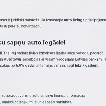
gums ir juridiski saistošs. Ja izmantojat
auto līzings
pakalpojumu
litāšu pareizu nokārtošanu.
ūsu sapņu auto iegādei
di. Tas ļauj sadalīt lielās izmaksas ilgākā laika periodā, padarot
 un
Autotown
sadarbojas ar visām vadošajām Latvijas bankām, la
s sākas no
6.9% gadā
, un termiņš var sasniegt
līdz 7 gadiem
,
i, norādot vēlamo auto un savu finanšu informāciju.
u, analizējot ienākumus un esošās saistības.