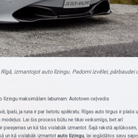
 Rīgā, izmantojot auto līzingu. Padomi izvēlei, pārbaudei 
uto līzingu maksimālam labumam: Autotown ceļvedis
īpaši, ja runa ir par lietotu spēkratu. Rīgas auto tirgus ir plašs 
s
modeļus. Lai šis process būtu ne tikai veiksmīgs, bet arī
s ir pieejamas un kā tās vislabāk izmantot. Šajā rakstā aplūkosim,
esā un kā vislabāk izmantot
auto līzingu
, lai iegādātos savu sap