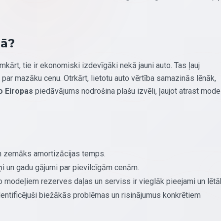
gā?
kārt, tie ir ekonomiski izdevīgāki nekā jauni auto. Tas ļauj
par mazāku cenu. Otrkārt, lietotu auto vērtība samazinās lēnāk,
o Eiropas
piedāvājums nodrošina plašu izvēli, ļaujot atrast model
 zemāks amortizācijas temps.
ņi un gadu gājumi par pievilcīgām cenām.
modeļiem rezerves daļas un serviss ir vieglāk pieejami un lētāk
identificējuši biežākās problēmas un risinājumus konkrētiem