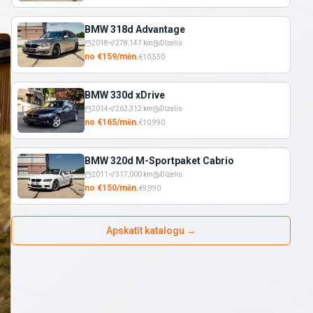
BMW 318d Advantage
2018
278,147
km
Dīzelis
no
€
159
/
mēn.
€
10,550
BMW 330d xDrive
2014
262,312
km
Dīzelis
no
€
165
/
mēn.
€
10,990
BMW 320d M-Sportpaket Cabrio
2011
317,000
km
Dīzelis
no
€
150
/
mēn.
€
9,990
Apskatīt katalogu
→