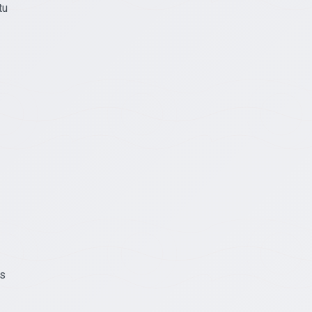
tu
gs