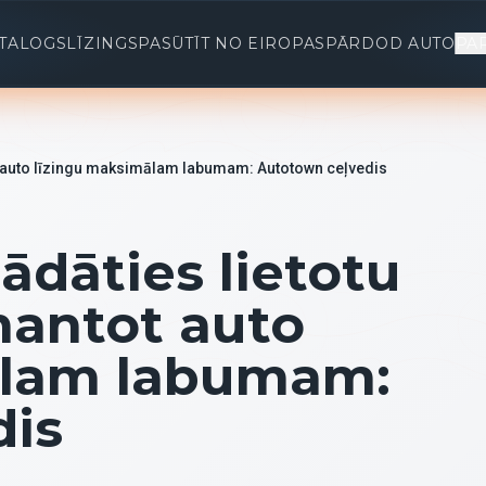
TALOGS
LĪZINGS
PASŪTĪT NO EIROPAS
PĀRDOD AUTO
PA
ot auto līzingu maksimālam labumam: Autotown ceļvedis
ādāties lietotu
mantot auto
ālam labumam:
dis