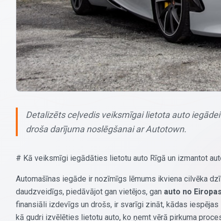
Detalizēts ceļvedis veiksmīgai lietota auto iegādei
droša darījuma noslēgšanai ar Autotown.
# Kā veiksmīgi iegādāties lietotu auto Rīgā un izmantot a
Automašīnas iegāde ir nozīmīgs lēmums ikviena cilvēka dzīvē, 
daudzveidīgs, piedāvājot gan vietējos, gan
auto no Eiropa
finansiāli izdevīgs un drošs, ir svarīgi zināt, kādas iespēja
kā gudri izvēlēties lietotu auto, ko ņemt vērā pirkuma proc