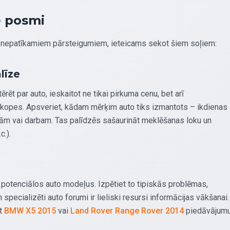
e posmi
no nepatīkamiem pārsteigumiem, ieteicams sekot šiem soļiem:
līze
rēt par auto, ieskaitot ne tikai pirkuma cenu, bet arī
kopes. Apsveriet, kādam mērķim auto tiks izmantots – ikdienas
ām vai darbam. Tas palīdzēs sašaurināt meklēšanas loku un
c.).
 potenciālos auto modeļus. Izpētiet to tipiskās problēmas,
pecializēti auto forumi ir lieliski resursi informācijas vākšanai.
rt
BMW X5 2015
vai
Land Rover Range Rover 2014
piedāvājumu