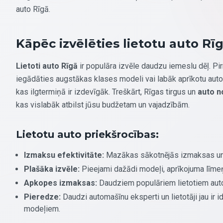
auto Rīgā.
Kāpēc izvēlēties lietotu auto Rī
Lietoti auto Rīgā
ir populāra izvēle daudzu iemeslu dēļ. Pirm
iegādāties augstākas klases modeli vai labāk aprīkotu auto 
kas ilgtermiņā ir izdevīgāk. Treškārt, Rīgas tirgus un
auto n
kas vislabāk atbilst jūsu budžetam un vajadzībām.
Lietotu auto priekšrocības:
Izmaksu efektivitāte:
Mazākas sākotnējās izmaksas un
Plašāka izvēle:
Pieejami dažādi modeļi, aprīkojuma līme
Apkopes izmaksas:
Daudziem populāriem lietotiem auto 
Pieredze:
Daudzi automašīnu eksperti un lietotāji jau ir 
modeļiem.