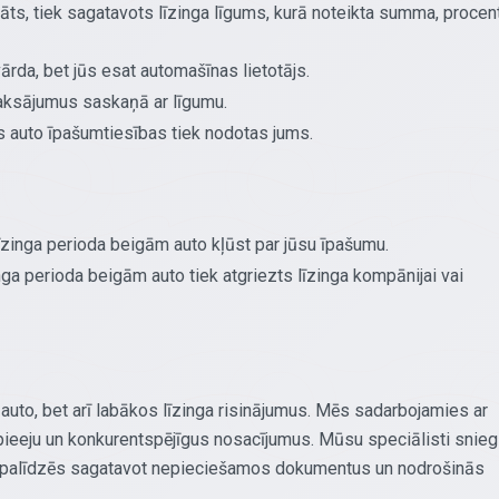
āts, tiek sagatavots līzinga līgums, kurā noteikta summa, procen
vārda, bet jūs esat automašīnas lietotājs.
aksājumus saskaņā ar līgumu.
auto īpašumtiesības tiek nodotas jums.
īzinga perioda beigām auto kļūst par jūsu īpašumu.
nga perioda beigām auto tiek atgriezts līzinga kompānijai vai
auto, bet arī labākos līzinga risinājumus. Mēs sadarbojamies ar
pieeju un konkurentspējīgus nosacījumus. Mūsu speciālisti snie
em, palīdzēs sagatavot nepieciešamos dokumentus un nodrošinās