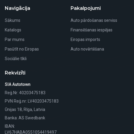
Navigācija
Pakalpojumi
Sākums
Auto pārdošanas serviss
Katalogs
Finansēšanas iespējas
Par mums
Eiropas imports
Pasūtīt no Eiropas
Auto novērtēšana
Sociālie tīkli
Rekvizīti
SIA Autotown
Reģ.Nr
: 40203475183
PVN Reģ.nr
: LV40203475183
Ūnijas 18, Rīga, Latvia
Banka
: AS Swedbank
IBAN:
LV67HABA0551054419497