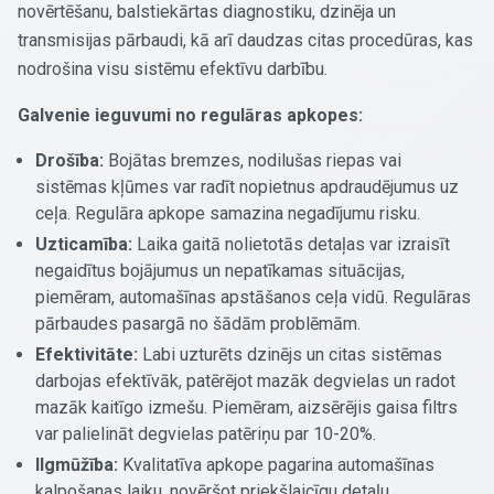
novērtēšanu, balstiekārtas diagnostiku, dzinēja un
transmisijas pārbaudi, kā arī daudzas citas procedūras, kas
nodrošina visu sistēmu efektīvu darbību.
Galvenie ieguvumi no regulāras apkopes:
Drošība:
Bojātas bremzes, nodilušas riepas vai
sistēmas kļūmes var radīt nopietnus apdraudējumus uz
ceļa. Regulāra apkope samazina negadījumu risku.
Uzticamība:
Laika gaitā nolietotās detaļas var izraisīt
negaidītus bojājumus un nepatīkamas situācijas,
piemēram, automašīnas apstāšanos ceļa vidū. Regulāras
pārbaudes pasargā no šādām problēmām.
Efektivitāte:
Labi uzturēts dzinējs un citas sistēmas
darbojas efektīvāk, patērējot mazāk degvielas un radot
mazāk kaitīgo izmešu. Piemēram, aizsērējis gaisa filtrs
var palielināt degvielas patēriņu par 10-20%.
Ilgmūžība:
Kvalitatīva apkope pagarina automašīnas
kalpošanas laiku, novēršot priekšlaicīgu detaļu