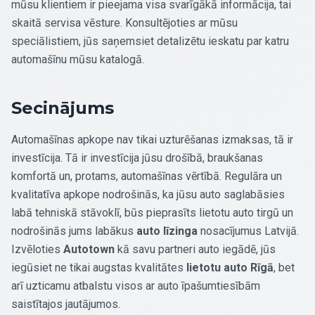
mūsu klientiem ir pieejama visa svarīgākā informācija, tai
skaitā servisa vēsture. Konsultējoties ar mūsu
speciālistiem, jūs saņemsiet detalizētu ieskatu par katru
automašīnu mūsu katalogā.
Secinājums
Automašīnas apkope nav tikai uzturēšanas izmaksas, tā ir
investīcija. Tā ir investīcija jūsu drošībā, braukšanas
komfortā un, protams, automašīnas vērtībā. Regulāra un
kvalitatīva apkope nodrošinās, ka jūsu auto saglabāsies
labā tehniskā stāvoklī, būs pieprasīts lietotu auto tirgū un
nodrošinās jums labākus
auto līzinga
nosacījumus Latvijā.
Izvēloties
Autotown
kā savu partneri auto iegādē, jūs
iegūsiet ne tikai augstas kvalitātes
lietotu auto Rīgā
, bet
arī uzticamu atbalstu visos ar auto īpašumtiesībām
saistītajos jautājumos.