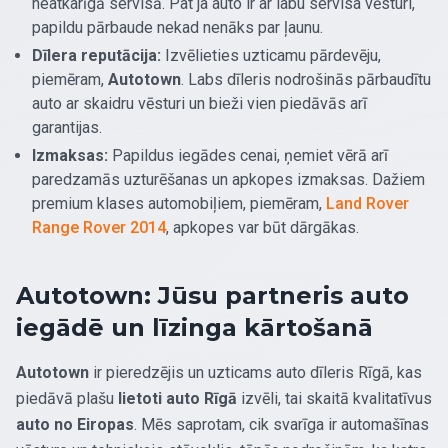
neatkarīgā servisā. Pat ja auto ir ar labu servisa vēsturi,
papildu pārbaude nekad nenāks par ļaunu.
Dīlera reputācija:
Izvēlieties uzticamu pārdevēju,
piemēram,
Autotown
. Labs dīleris nodrošinās pārbaudītu
auto ar skaidru vēsturi un bieži vien piedāvās arī
garantijas.
Izmaksas:
Papildus iegādes cenai, ņemiet vērā arī
paredzamās uzturēšanas un apkopes izmaksas. Dažiem
premium klases automobiļiem, piemēram,
Land Rover
Range Rover 2014
, apkopes var būt dārgākas.
Autotown: Jūsu partneris auto
iegādē un līzinga kārtošanā
Autotown
ir pieredzējis un uzticams auto dīleris Rīgā, kas
piedāvā plašu
lietoti auto Rīgā
izvēli, tai skaitā kvalitatīvus
auto no Eiropas
. Mēs saprotam, cik svarīga ir automašīnas