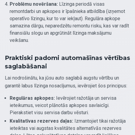
Problēmu novēršana:
Līzinga periodā visas
remontdarbi un apkopes ir īpašnieka atbildība (izņemot
operatīvo līzingu, kur to var iekļaut). Regulāra apkope
samazina dārgu, neparedzētu remontu risku, kas var radīt
finansiālu slogu un apgrūtināt līzinga maksājumu
veikšanu.
Praktiski padomi automašīnas vērtības
saglabāšanai
Lai nodrošinātu, ka jūsu auto saglabā augstu vērtību un
garantē labus līzinga nosacījumus, ievērojiet šos principus:
Regulāras apkopes:
Ievērojiet ražotāja un servisa
ieteikumus, veicot plānotās apkopes savlaicīgi.
Pierakstiet visu servisa darbu vēsturi.
Kvalitatīvas rezerves daļas:
Izmantojiet tikai ražotāja
ieteiktas vai augstas kvalitātes alternatīvās rezerves