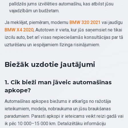
palīdzēs jums izvēlēties automašīnu, kas atbilst jūsu
vajadzībām un budžetam.
Ja meklējat, piemēram, modernu
BMW 320 2021
vai jaudīgu
BMW X4 2020
, Autotown ir vieta, kur jūs saņemsiet ne tikai
izcilu auto, bet arī visas nepieciešamās konsultācijas par tā
uzturēšanu un iespējamiem līzinga risinājumiem.
Biežāk uzdotie jautājumi
1. Cik bieži man jāveic automašīnas
apkope?
Automašīnas apkopes biežums ir atkarīgs no ražotāja
ieteikumiem, modeļa, nobraukuma un jūsu braukšanas
paradumiem. Parasti apkopi ir ieteicams veikt reizi gadā vai
ik pēc 10 000–15 000 km. Detalizētāku informāciju