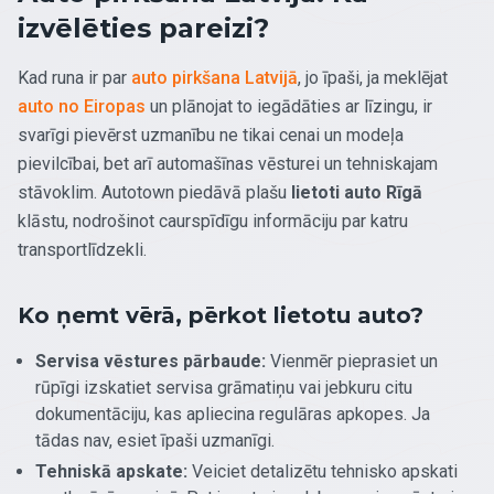
izvēlēties pareizi?
Kad runa ir par
auto pirkšana Latvijā
, jo īpaši, ja meklējat
auto no Eiropas
un plānojat to iegādāties ar līzingu, ir
svarīgi pievērst uzmanību ne tikai cenai un modeļa
pievilcībai, bet arī automašīnas vēsturei un tehniskajam
stāvoklim. Autotown piedāvā plašu
lietoti auto Rīgā
klāstu, nodrošinot caurspīdīgu informāciju par katru
transportlīdzekli.
Ko ņemt vērā, pērkot lietotu auto?
Servisa vēstures pārbaude:
Vienmēr pieprasiet un
rūpīgi izskatiet servisa grāmatiņu vai jebkuru citu
dokumentāciju, kas apliecina regulāras apkopes. Ja
tādas nav, esiet īpaši uzmanīgi.
Tehniskā apskate:
Veiciet detalizētu tehnisko apskati