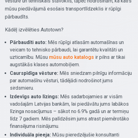
vēsture un tehniskais stāvoklis, tāpēc nodrošinām, ka katrs
mūsu piedāvājumā esošais transportlīdzeklis ir rūpīgi
pārbaudīts.
Kādēļ izvēlēties Autotown?
Pārbaudīti auto:
Mēs rūpīgi atlasām automašīnas un
veicam to tehnisko pārbaudi, lai garantētu kvalitāti un
uzticamību. Mūsu
mūsu auto katalogs
ir pilns ar tikai
augstākās klases automobiļiem.
Caurspīdīga vēsture:
Mēs sniedzam pilnīgu informāciju
par automašīnu vēsturi, tādējādi nodrošinot jums
sirdsmieru.
Izdevīgs auto līzings:
Mēs sadarbojamies ar visām
vadošajām Latvijas bankām, lai piedāvātu jums labākos
līzinga nosacījumus – sākot no 6.9% gadā un ar termiņu
līdz 7 gadiem. Mēs palīdzēsim jums atrast piemērotāko
finansējuma risinājumu.
Individuāla pieeja:
Mūsu pieredzējušie konsultanti