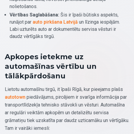
nolietošanos.
Vērtības Saglabāšana:
Šis ir īpaši būtisks aspekts,
runājot par
auto pirkšana Latvijā
un līzinga iespējām.
Labi uzturēts auto ar dokumentētu servisa vēsturi ir
daudz vērtīgāks tirgū.
Apkopes ietekme uz
automašīnas vērtību un
tālākpārdošanu
Lietotu automašīnu tirgū, it īpaši Rīgā, kur pieejams plašs
autotown
piedāvājums, pircējiem ir svarīga informācija par
transportlīdzekļa tehnisko stāvokli un vēsturi. Automašīna
ar regulāri veiktām apkopēm un detalizētu servisa
grāmatiņu tiek uzskatīta par daudz uzticamāku un vērtīgāku.
Tam ir vairāki iemesli: