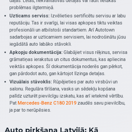
daļas. Lētas, nekvalitatīvas detaļas var radīt lielākas
problēmas ilgtermiņā.
Uzticams serviss:
Izvēlieties sertificētu servisu ar labu
reputāciju. Tas ir svarīgi, lai visas apkopes tiktu veiktas
profesionāli un atbilstoši standartiem. Arī Autotown
sadarbojas ar uzticamiem servisiem, lai nodrošinātu jūsu
iegādātā auto labāko stāvokli.
Apkopju dokumentācija:
Glabājiet visus rēķinus, servisa
grāmatiņas ierakstus un citus dokumentus, kas apliecina
veiktās apkopes. Šī dokumentācija noderēs gan pērkot,
gan pārdodot auto, gan kārtojot līzinga detaļas.
Vizuālais stāvoklis:
Rūpējieties par auto virsbūvi un
salonu. Regulāra tīrīšana, vasks un sēdekļu kopšana
palīdz uzturēt pievilcīgu izskatu, kas arī ietekmē vērtību.
Pat
Mercedes-Benz C180 2019
zaudēs savu pievilcību,
ja par to nerūpēsies.
Auto pirkšana Latvijā: Kā