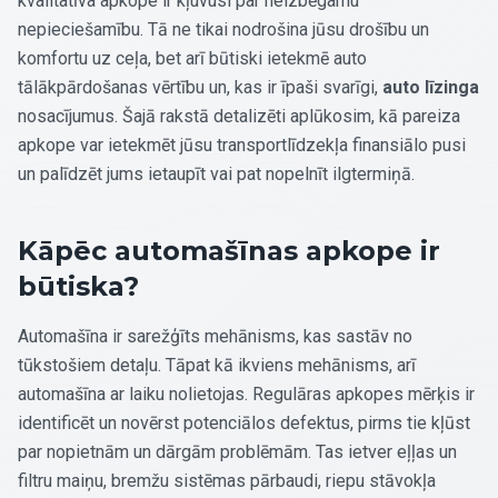
kvalitatīva apkope ir kļuvusi par neizbēgamu
nepieciešamību. Tā ne tikai nodrošina jūsu drošību un
komfortu uz ceļa, bet arī būtiski ietekmē auto
tālākpārdošanas vērtību un, kas ir īpaši svarīgi,
auto līzinga
nosacījumus. Šajā rakstā detalizēti aplūkosim, kā pareiza
apkope var ietekmēt jūsu transportlīdzekļa finansiālo pusi
un palīdzēt jums ietaupīt vai pat nopelnīt ilgtermiņā.
Kāpēc automašīnas apkope ir
būtiska?
Automašīna ir sarežģīts mehānisms, kas sastāv no
tūkstošiem detaļu. Tāpat kā ikviens mehānisms, arī
automašīna ar laiku nolietojas. Regulāras apkopes mērķis ir
identificēt un novērst potenciālos defektus, pirms tie kļūst
par nopietnām un dārgām problēmām. Tas ietver eļļas un
filtru maiņu, bremžu sistēmas pārbaudi, riepu stāvokļa