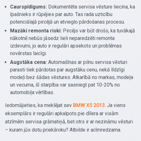
Caurspīdīgums:
Dokumentēta servisa vēsture liecina, ka
īpašnieks ir rūpējies par auto. Tas rada uzticību
potenciālajā pircējā un atvieglo pārdošanas procesu.
Mazāki remonta riski:
Pircējs var būt drošs, ka tuvākajā
nākotnē nebūs jāsedz lieli neparedzēti remonta
izdevumi, jo auto ir regulāri apsekots un problēmas
novērstas laicīgi.
Augstāka cena:
Automašīnas ar pilnu servisa vēsturi
parasti tiek pārdotas par augstāku cenu, nekā līdzīgi
modeļi bez šādas vēstures. Atkarībā no markas, modeļa
un vecuma, šī starpība var sasniegt pat 10-20% no
automobiļa vērtības.
Iedomājieties, ka meklējat sev
BMW X5 2013
. Ja viens
eksemplārs ir regulāri apkalpots pie dīlera ar visām
atzīmēm servisa grāmatiņā, bet otrs ir ar nezināmu vēsturi
– kuram jūs dotu priekšroku? Atbilde ir acīmredzama.