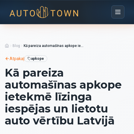
Blog
Kā pareiza automašīnas apkope ietekmē līzinga iespējas un lietotu auto vērtību Latvijā
Atpakaļ
apkope
Kā pareiza
automašīnas apkope
ietekmē līzinga
iespējas un lietotu
auto vērtību Latvijā