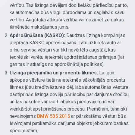
vērtību. Tas līzinga devējam dod lielāku pārliecību par to,
ka automašīna būs viegli pārdodama un saglabās savu
vērtību. Augstāka atlikusī vērtība var nozīmēt zemākus
ikmēneša maksājumus jums.
Apdrošināšana (KASKO):
Daudzas līzinga kompānijas
pieprasa KASKO apdrošināšanu. Labi uzturēts auto ar
pilnu servisa vēsturi var tikt novērtēts augstāk, kas
teorētiski varētu ietekmēt apdrošināšanas prēmijas (lai
gan tas ir atkarīgs no apdrošinātāja politikas).
Līzinga pieejamība un procentu likmes:
Lai gan
apkopes vēsture tieši neietekmēs sākotnējās procentu
likmes jūsu kredītvēstures dēļ, laba automašīnas vēsture
pastiprinās līzinga devēja pārliecību par darījuma drošību,
un tas nākotnē var radīt labākus piedāvājumus vai
vienkāršot apstiprināšanas procesu. Piemēram, tehniski
nevainojams
BMW 535 2015
ar pārskatāmu vēsturi būs
ievērojami patīkamāks darījuma objekts jebkuram bankas
speciālistam.