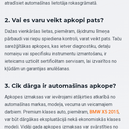
atradīsiet automašīnas lietotāja rokasgrāmatā.
2. Vai es varu veikt apkopi pats?
Dažas vienkāršas lietas, piemēram, šķidrumu līmeņa
pārbaudi vai riepu spiediena kontroli, varat veikt pats. Taču
sarežģītākas apkopes, kas ietver diagnostiku, detaļu
nomaiņu vai specifisku instrumentu izmantošanu, ir
ieteicams uzticēt sertificētam servisam, lai izvairītos no
kļūdām un garantijas anulēšanas.
3. Cik dārga ir automašīnas apkope?
Apkopes izmaksas var ievērojami atšķirties atkarībā no
automašīnas markas, modeļa, vecuma un veicamajiem
darbiem. Premium klases auto, piemēram,
BMW X5 2015
,
var būt dārgākas ekspluatācijā nekā ekonomiskās klases
modeļi. Vidēji gada apkopes izmaksas var svārstīties no