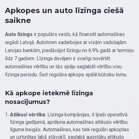
Apkopes un auto līzinga ciešā
saikne
Auto līzings
ir populārs veids, kā finansēt automašīnas
iegādi Latvijā. Autotown sadarbojas ar visām vadošajām
Latvijas bankām, piedāvājot līzingu no 6.9% gadā ar termiņu
līdz 7 gadiem. Līzinga devējam ir svarīgi novērtēt
automašīnas vērtību un tās spēju saglabāt vērtību visu
līzinga periodu. Šeit regulāra apkope spēlē būtisku lomu.
Kā apkope ietekmē līzinga
nosacījumus?
Atlikusī vērtība:
Līzinga kompānijas, it īpaši operatīvā
līzinga gadījumā, aprēķina automašīnas atlikušo vērtību
līguma beigās. Automašīnas, kas tiek regulāri apkoptas
un uzturētas labā stāvoklī, saglabā augstāku atlikušo