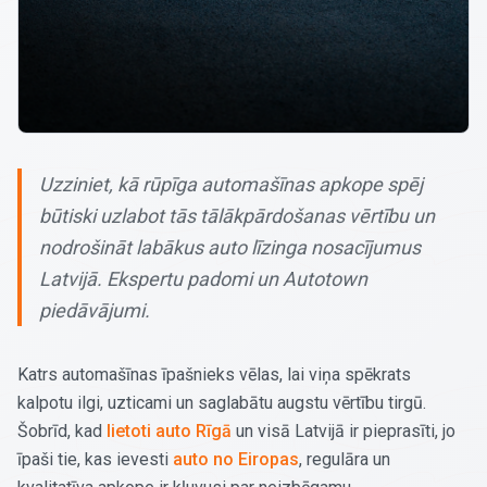
Uzziniet, kā rūpīga automašīnas apkope spēj
būtiski uzlabot tās tālākpārdošanas vērtību un
nodrošināt labākus auto līzinga nosacījumus
Latvijā. Ekspertu padomi un Autotown
piedāvājumi.
Katrs automašīnas īpašnieks vēlas, lai viņa spēkrats
kalpotu ilgi, uzticami un saglabātu augstu vērtību tirgū.
Šobrīd, kad
lietoti auto Rīgā
un visā Latvijā ir pieprasīti, jo
īpaši tie, kas ievesti
auto no Eiropas
, regulāra un