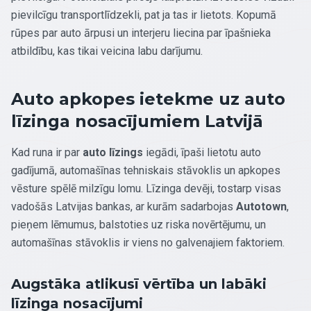
pievilcīgu transportlīdzekli, pat ja tas ir lietots. Kopumā
rūpes par auto ārpusi un interjeru liecina par īpašnieka
atbildību, kas tikai veicina labu darījumu.
Auto apkopes ietekme uz auto
līzinga nosacījumiem Latvijā
Kad runa ir par
auto līzings
iegādi, īpaši lietotu auto
gadījumā, automašīnas tehniskais stāvoklis un apkopes
vēsture spēlē milzīgu lomu. Līzinga devēji, tostarp visas
vadošās Latvijas bankas, ar kurām sadarbojas
Autotown
,
pieņem lēmumus, balstoties uz riska novērtējumu, un
automašīnas stāvoklis ir viens no galvenajiem faktoriem.
Augstāka atlikusī vērtība un labāki
līzinga nosacījumi