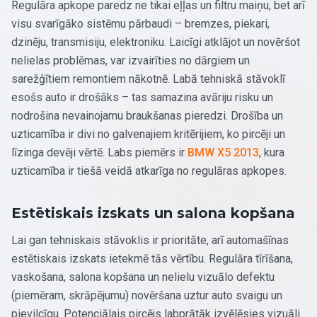
Regulāra apkope paredz ne tikai eļļas un filtru maiņu, bet arī
visu svarīgāko sistēmu pārbaudi – bremzes, piekari,
dzinēju, transmisiju, elektroniku. Laicīgi atklājot un novēršot
nelielas problēmas, var izvairīties no dārgiem un
sarežģītiem remontiem nākotnē. Labā tehniskā stāvoklī
esošs auto ir drošāks – tas samazina avāriju risku un
nodrošina nevainojamu braukšanas pieredzi. Drošība un
uzticamība ir divi no galvenajiem kritērijiem, ko pircēji un
līzinga devēji vērtē. Labs piemērs ir
BMW X5 2013
, kura
uzticamība ir tiešā veidā atkarīga no regulāras apkopes.
Estētiskais izskats un salona kopšana
Lai gan tehniskais stāvoklis ir prioritāte, arī automašīnas
estētiskais izskats ietekmē tās vērtību. Regulāra tīrīšana,
vaskošana, salona kopšana un nelielu vizuālo defektu
(piemēram, skrāpējumu) novēršana uztur auto svaigu un
pievilcīgu. Potenciālais pircējs labprātāk izvēlēsies vizuāli