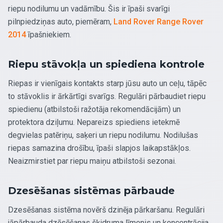
riepu nodilumu un vadāmību. Šis ir īpaši svarīgi
pilnpiedziņas auto, piemēram,
Land Rover Range Rover
2014
īpašniekiem.
Riepu stāvokļa un spiediena kontrole
Riepas ir vienīgais kontakts starp jūsu auto un ceļu, tāpēc
to stāvoklis ir ārkārtīgi svarīgs. Regulāri pārbaudiet riepu
spiedienu (atbilstoši ražotāja rekomendācijām) un
protektora dziļumu. Nepareizs spiediens ietekmē
degvielas patēriņu, saķeri un riepu nodilumu. Nodilušas
riepas samazina drošību, īpaši slapjos laikapstākļos.
Neaizmirstiet par riepu maiņu atbilstoši sezonai.
Dzesēšanas sistēmas pārbaude
Dzesēšanas sistēma novērš dzinēja pārkaršanu. Regulāri
jāpārbauda dzēsēšanas šķidruma līmenis un koncentrācija