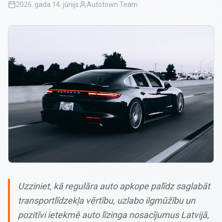
2026. gada 14. jūnijs
Autotown Team
Uzziniet, kā regulāra auto apkope palīdz saglabāt
transportlīdzekļa vērtību, uzlabo ilgmūžību un
pozitīvi ietekmē auto līzinga nosacījumus Latvijā,