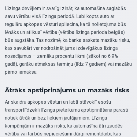
Līzinga devējiem ir svarīgi zināt, ka automašīna saglabās
savu vērtību visā līzinga periodā. Labi kopts auto ar
regulāru apkopes vēsturi apliecina, ka tā nolietojums būs
lēnāks un atlikusī vērtība (vērtība līzinga perioda beigās)
būs augstāka. Tas nozīmē, ka banka saskata mazāku risku,
kas savukārt var nodrošināt jums izdevīgākus līzinga
nosacījumus – zemāku procentu likmi (sākot no 6.9%
gadā), garāku atmaksas termiņu (līdz 7 gadiem) vai mazāku
pirmo iemaksu.
Ātrāks apstiprinājums un mazāks risks
Ar skaidru apkopes vēsturi un labā stāvoklī esošu
transportlīdzekli līzinga pieteikuma apstiprināšana parasti
notiek ātrāk un bez liekiem jautājumiem. Līzinga
kompānijām ir mazāks risks, ka automašīna ātri zaudēs
vērtību vai tai būs nepieciešami dārgi remontdarbi, kas