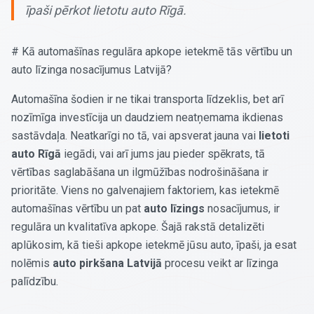
īpaši pērkot lietotu auto Rīgā.
# Kā automašīnas regulāra apkope ietekmē tās vērtību un
auto līzinga nosacījumus Latvijā?
Automašīna šodien ir ne tikai transporta līdzeklis, bet arī
nozīmīga investīcija un daudziem neatņemama ikdienas
sastāvdaļa. Neatkarīgi no tā, vai apsverat jauna vai
lietoti
auto Rīgā
iegādi, vai arī jums jau pieder spēkrats, tā
vērtības saglabāšana un ilgmūžības nodrošināšana ir
prioritāte. Viens no galvenajiem faktoriem, kas ietekmē
automašīnas vērtību un pat
auto līzings
nosacījumus, ir
regulāra un kvalitatīva apkope. Šajā rakstā detalizēti
aplūkosim, kā tieši apkope ietekmē jūsu auto, īpaši, ja esat
nolēmis
auto pirkšana Latvijā
procesu veikt ar līzinga
palīdzību.