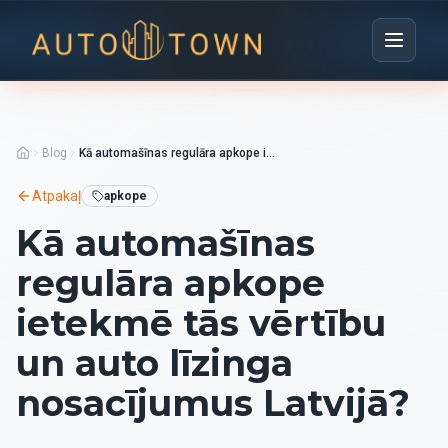
Blog
Kā automašīnas regulāra apkope ietekmē tās vērtību un auto līzinga nosacījumus Latvijā?
Atpakaļ
apkope
Kā automašīnas
regulāra apkope
ietekmē tās vērtību
un auto līzinga
nosacījumus Latvijā?