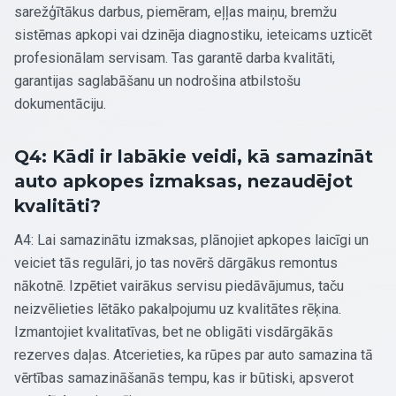
sarežģītākus darbus, piemēram, eļļas maiņu, bremžu
sistēmas apkopi vai dzinēja diagnostiku, ieteicams uzticēt
profesionālam servisam. Tas garantē darba kvalitāti,
garantijas saglabāšanu un nodrošina atbilstošu
dokumentāciju.
Q4: Kādi ir labākie veidi, kā samazināt
auto apkopes izmaksas, nezaudējot
kvalitāti?
A4: Lai samazinātu izmaksas, plānojiet apkopes laicīgi un
veiciet tās regulāri, jo tas novērš dārgākus remontus
nākotnē. Izpētiet vairākus servisu piedāvājumus, taču
neizvēlieties lētāko pakalpojumu uz kvalitātes rēķina.
Izmantojiet kvalitatīvas, bet ne obligāti visdārgākās
rezerves daļas. Atcerieties, ka rūpes par auto samazina tā
vērtības samazināšanās tempu, kas ir būtiski, apsverot