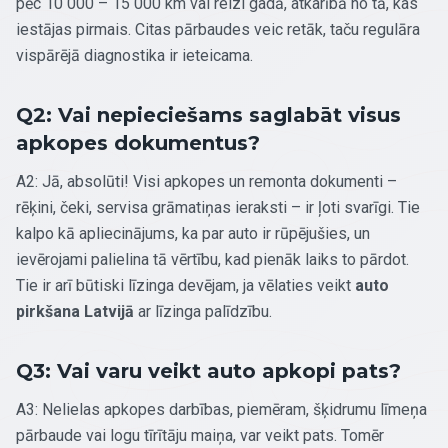
pēc 10 000 – 15 000 km vai reizi gadā, atkarībā no tā, kas
iestājas pirmais. Citas pārbaudes veic retāk, taču regulāra
vispārējā diagnostika ir ieteicama.
Q2: Vai nepieciešams saglabāt visus
apkopes dokumentus?
A2: Jā, absolūti! Visi apkopes un remonta dokumenti –
rēķini, čeki, servisa grāmatiņas ieraksti – ir ļoti svarīgi. Tie
kalpo kā apliecinājums, ka par auto ir rūpējušies, un
ievērojami palielina tā vērtību, kad pienāk laiks to pārdot.
Tie ir arī būtiski līzinga devējam, ja vēlaties veikt
auto
pirkšana Latvijā
ar līzinga palīdzību.
Q3: Vai varu veikt auto apkopi pats?
A3: Nelielas apkopes darbības, piemēram, šķidrumu līmeņa
pārbaude vai logu tīrītāju maiņa, var veikt pats. Tomēr