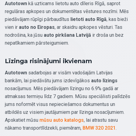
Autotown
kā uzticams lietotu auto dīleris Rīgā, saprot
regulāras apkopes un dokumentētas vēstures nozīmi. Mēs
piedāvājam rūpīgi pārbaudītus
lietoti auto Rīgā
, kas bieži
vien ir
auto no Eiropas
, ar skaidru apkopes vēsturi. Tas
nodrošina, ka jūsu
auto pirkšana Latvijā
ir droša un bez
nepatīkamiem pārsteigumiem.
Līzinga risinājumi ikvienam
Autotown
sadarbojas ar visām vadošajām Latvijas
bankām, lai piedāvātu jums izdevīgākos
auto līzings
nosacījumus. Mēs piedāvājam līzingu no 6.9% gadā ar
atmaksas termiņu līdz 7 gadiem. Mūsu speciālisti palīdzēs
jums noformēt visus nepieciešamos dokumentus un
atbildēs uz visiem jautājumiem par līzinga nosacījumiem.
Apskatiet mūsu
mūsu auto katalogs
, lai atrastu savu
nākamo transportlīdzekli, piemēram,
BMW 320 2021
.