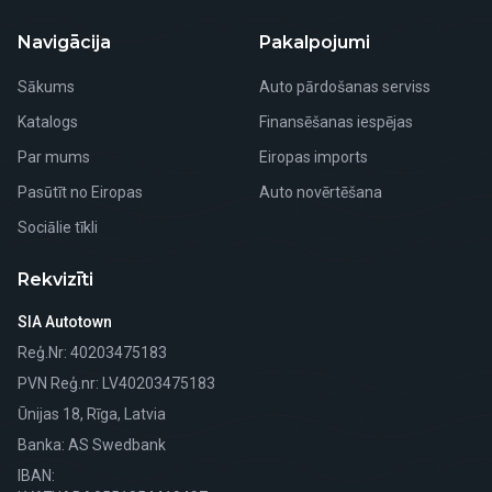
Navigācija
Pakalpojumi
Sākums
Auto pārdošanas serviss
Katalogs
Finansēšanas iespējas
Par mums
Eiropas imports
Pasūtīt no Eiropas
Auto novērtēšana
Sociālie tīkli
Rekvizīti
SIA Autotown
Reģ.Nr
: 40203475183
PVN Reģ.nr
: LV40203475183
Ūnijas 18, Rīga, Latvia
Banka
: AS Swedbank
IBAN: