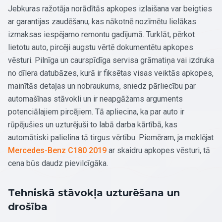
Jebkuras ražotāja norādītās apkopes izlaišana var beigties
ar garantijas zaudēšanu, kas nākotnē nozīmētu lielākas
izmaksas iespējamo remontu gadījumā. Turklāt, pērkot
lietotu auto, pircēji augstu vērtē dokumentētu apkopes
vēsturi. Pilnīga un caurspīdīga servisa grāmatiņa vai izdruka
no dīlera datubāzes, kurā ir fiksētas visas veiktās apkopes,
mainītās detaļas un nobraukums, sniedz pārliecību par
automašīnas stāvokli un ir neapgāžams arguments
potenciālajiem pircējiem. Tā apliecina, ka par auto ir
rūpējušies un uzturējuši to labā darba kārtībā, kas
automātiski palielina tā tirgus vērtību. Piemēram, ja meklējat
Mercedes-Benz C180 2019
ar skaidru apkopes vēsturi, tā
cena būs daudz pievilcīgāka.
Tehniskā stāvokļa uzturēšana un
drošība