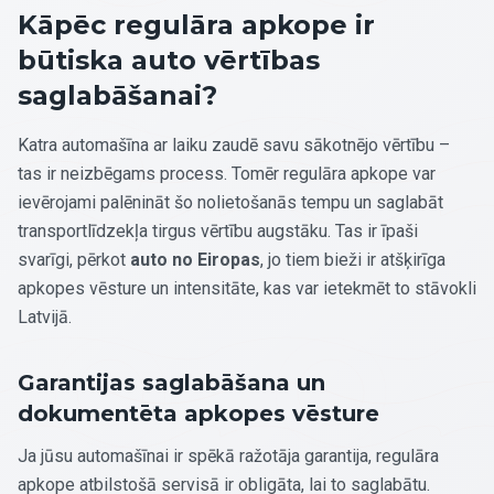
Kāpēc regulāra apkope ir
būtiska auto vērtības
saglabāšanai?
Katra automašīna ar laiku zaudē savu sākotnējo vērtību –
tas ir neizbēgams process. Tomēr regulāra apkope var
ievērojami palēnināt šo nolietošanās tempu un saglabāt
transportlīdzekļa tirgus vērtību augstāku. Tas ir īpaši
svarīgi, pērkot
auto no Eiropas
, jo tiem bieži ir atšķirīga
apkopes vēsture un intensitāte, kas var ietekmēt to stāvokli
Latvijā.
Garantijas saglabāšana un
dokumentēta apkopes vēsture
Ja jūsu automašīnai ir spēkā ražotāja garantija, regulāra
apkope atbilstošā servisā ir obligāta, lai to saglabātu.