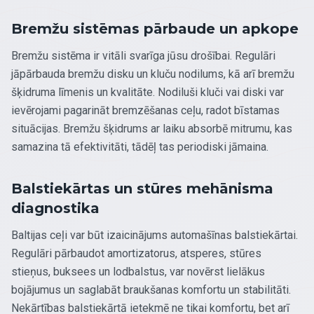
Bremžu sistēmas pārbaude un apkope
Bremžu sistēma ir vitāli svarīga jūsu drošībai. Regulāri
jāpārbauda bremžu disku un kluču nodilums, kā arī bremžu
šķidruma līmenis un kvalitāte. Nodiluši kluči vai diski var
ievērojami pagarināt bremzēšanas ceļu, radot bīstamas
situācijas. Bremžu šķidrums ar laiku absorbē mitrumu, kas
samazina tā efektivitāti, tādēļ tas periodiski jāmaina.
Balstiekārtas un stūres mehānisma
diagnostika
Baltijas ceļi var būt izaicinājums automašīnas balstiekārtai.
Regulāri pārbaudot amortizatorus, atsperes, stūres
stieņus, buksees un lodbalstus, var novērst lielākus
bojājumus un saglabāt braukšanas komfortu un stabilitāti.
Nekārtības balstiekārtā ietekmē ne tikai komfortu, bet arī