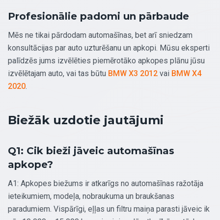
Profesionālie padomi un pārbaude
Mēs ne tikai pārdodam automašīnas, bet arī sniedzam
konsultācijas par auto uzturēšanu un apkopi. Mūsu eksperti
palīdzēs jums izvēlēties piemērotāko apkopes plānu jūsu
izvēlētajam auto, vai tas būtu
BMW X3 2012
vai
BMW X4
2020
.
Biežāk uzdotie jautājumi
Q1: Cik bieži jāveic automašīnas
apkope?
A1: Apkopes biežums ir atkarīgs no automašīnas ražotāja
ieteikumiem, modeļa, nobraukuma un braukšanas
paradumiem. Vispārīgi, eļļas un filtru maiņa parasti jāveic ik