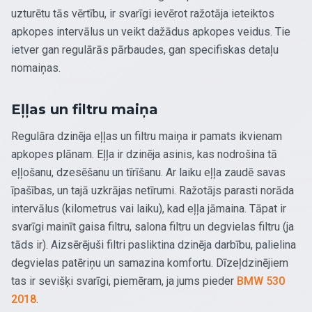
uzturētu tās vērtību, ir svarīgi ievērot ražotāja ieteiktos
apkopes intervālus un veikt dažādus apkopes veidus. Tie
ietver gan regulārās pārbaudes, gan specifiskas detaļu
nomaiņas.
Eļļas un filtru maiņa
Regulāra dzinēja eļļas un filtru maiņa ir pamats ikvienam
apkopes plānam. Eļļa ir dzinēja asinis, kas nodrošina tā
eļļošanu, dzesēšanu un tīrīšanu. Ar laiku eļļa zaudē savas
īpašības, un tajā uzkrājas netīrumi. Ražotājs parasti norāda
intervālus (kilometrus vai laiku), kad eļļa jāmaina. Tāpat ir
svarīgi mainīt gaisa filtru, salona filtru un degvielas filtru (ja
tāds ir). Aizsērējuši filtri pasliktina dzinēja darbību, palielina
degvielas patēriņu un samazina komfortu. Dīzeļdzinējiem
tas ir sevišķi svarīgi, piemēram, ja jums pieder
BMW 530
2018
.