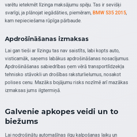
varētu ietekmēt līzinga maksājumu spēju. Tas ir sevišķi
svarīgi, ja plānojat iegādāties, piemēram,
BMW 535 2015
,
kam nepieciešama rūpīga pārbaude.
Apdrošināšanas izmaksas
Lai gan tieši ar līzingu tas nav saistīts, labi kopts auto,
visticamāk, saņems labākus apdrošināšanas nosacījumus.
Apdrošināšanas sabiedrības ņem vērā transportlīdzekļa
tehnisko stāvokli un drošības raksturlielumus, nosakot
polises cenu. Mazāks bojājumu risks nozīmē arī mazākas
izmaksas jums ilgtermiņā.
Galvenie apkopes veidi un to
biežums
Lai nodrošinātu automašīnas ilgu kalpošanas laiku un