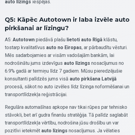
auto līzings
iespējas.
Q5: Kāpēc Autotown ir laba izvēle auto
pirkšanai ar līzingu?
A5:
Autotown
piedāvā plašu
lietoti auto Rīgā
klāstu,
tostarp kvalitatīvus
auto no Eiropas
, ar pārbaudītu vēsturi.
Mēs sadarbojamies ar visām vadošajām bankām, lai
nodrošinātu jums izdevīgus
auto līzings
nosacījumus no
6.9% gadā ar termiņu līdz 7 gadiem. Mūsu pieredzējušie
konsultanti palīdzēs jums visā
auto pirkšana Latvijā
procesā, sākot no auto izvēles līdz līzinga noformēšanai un
transportlīdzekļa reģistrācijai.
Regulāra automašīnas apkope nav tikai rūpes par tehnisko
stāvokli, bet arī gudra finanšu stratēģija. Tā palīdz saglabāt
transportlīdzekļa vērtību, nodrošina jūsu drošību un var
pozitīvi ietekmēt
auto līzings
nosacījumus. Ja vēlaties