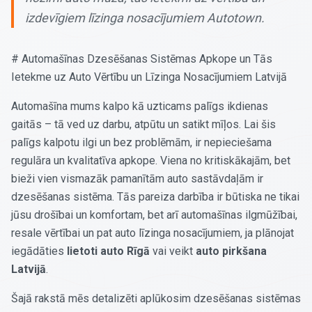
izdevīgiem līzinga nosacījumiem Autotown.
# Automašīnas Dzesēšanas Sistēmas Apkope un Tās
Ietekme uz Auto Vērtību un Līzinga Nosacījumiem Latvijā
Automašīna mums kalpo kā uzticams palīgs ikdienas
gaitās – tā ved uz darbu, atpūtu un satikt mīļos. Lai šis
palīgs kalpotu ilgi un bez problēmām, ir nepieciešama
regulāra un kvalitatīva apkope. Viena no kritiskākajām, bet
bieži vien vismazāk pamanītām auto sastāvdaļām ir
dzesēšanas sistēma. Tās pareiza darbība ir būtiska ne tikai
jūsu drošībai un komfortam, bet arī automašīnas ilgmūžībai,
resale vērtībai un pat auto līzinga nosacījumiem, ja plānojat
iegādāties
lietoti auto Rīgā
vai veikt
auto pirkšana
Latvijā
.
Šajā rakstā mēs detalizēti aplūkosim dzesēšanas sistēmas