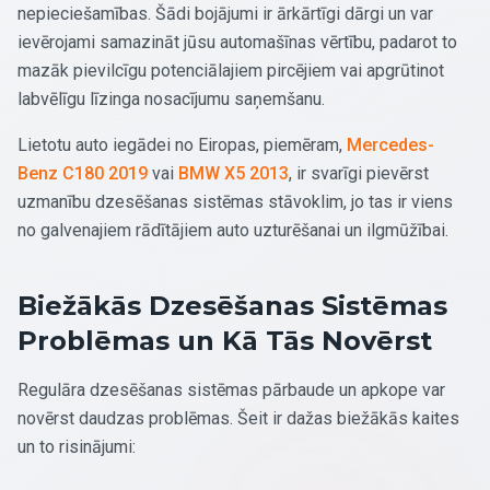
nepieciešamības. Šādi bojājumi ir ārkārtīgi dārgi un var
ievērojami samazināt jūsu automašīnas vērtību, padarot to
mazāk pievilcīgu potenciālajiem pircējiem vai apgrūtinot
labvēlīgu līzinga nosacījumu saņemšanu.
Lietotu auto iegādei no Eiropas, piemēram,
Mercedes-
Benz C180 2019
vai
BMW X5 2013
, ir svarīgi pievērst
uzmanību dzesēšanas sistēmas stāvoklim, jo tas ir viens
no galvenajiem rādītājiem auto uzturēšanai un ilgmūžībai.
Biežākās Dzesēšanas Sistēmas
Problēmas un Kā Tās Novērst
Regulāra dzesēšanas sistēmas pārbaude un apkope var
novērst daudzas problēmas. Šeit ir dažas biežākās kaites
un to risinājumi: