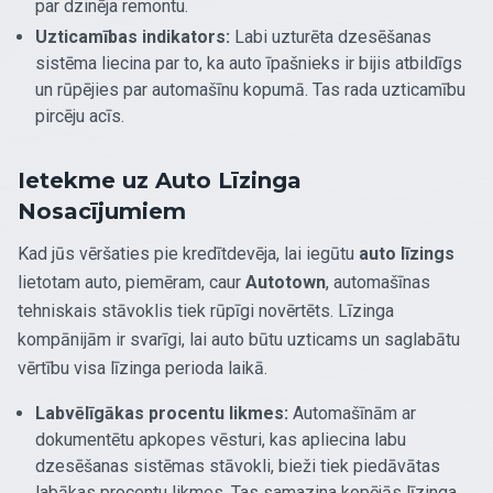
par dzinēja remontu.
Uzticamības indikators:
Labi uzturēta dzesēšanas
sistēma liecina par to, ka auto īpašnieks ir bijis atbildīgs
un rūpējies par automašīnu kopumā. Tas rada uzticamību
pircēju acīs.
Ietekme uz Auto Līzinga
Nosacījumiem
Kad jūs vēršaties pie kredītdevēja, lai iegūtu
auto līzings
lietotam auto, piemēram, caur
Autotown
, automašīnas
tehniskais stāvoklis tiek rūpīgi novērtēts. Līzinga
kompānijām ir svarīgi, lai auto būtu uzticams un saglabātu
vērtību visa līzinga perioda laikā.
Labvēlīgākas procentu likmes:
Automašīnām ar
dokumentētu apkopes vēsturi, kas apliecina labu
dzesēšanas sistēmas stāvokli, bieži tiek piedāvātas
labākas procentu likmes. Tas samazina kopējās līzinga