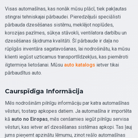
Visas automašīnas, kas nonāk mūsu plācī, tiek pakļautas
stingrai tehniskajai pārbaudei. Pieredzējuši speciālisti
pārbauda dzesēšanas sistēmu, meklējot noplūdes,
korozijas pazīmes, sūkņa stāvokli, ventilatora darbību un
dzesēšanas šķidruma kvalitāti. Šī pārbaude ir daļa no
rūpīgās inventāra sagatavošanas, lai nodrošinātu, ka mūsu
klienti iegūst uzticamus transportlīdzekļus, kas piemēroti
ilgtermiņa lietošanai. Mūsu
auto katalogs
ietver tikai
pārbaudītus auto.
Caurspīdīga Informācija
Mēs nodrošinām pilnīgu informāciju par katra automašīnas
vēsturi, tostarp apkopes datiem. Ja automašīna ir importēta
kā
auto no Eiropas
, mēs cenšamies iegūt pilnīgu servisa
vēsturi, kas ietver arī dzesēšanas sistēmas apkopi. Tas ļauj
jums pieņemt apzinātu lēmumu, zinot reālo automašīnas