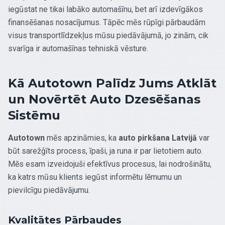
iegūstat ne tikai labāko automašīnu, bet arī izdevīgākos
finansēšanas nosacījumus. Tāpēc mēs rūpīgi pārbaudām
visus transportlīdzekļus mūsu piedāvājumā, jo zinām, cik
svarīga ir automašīnas tehniskā vēsture.
Kā Autotown Palīdz Jums Atklāt
un Novērtēt Auto Dzesēšanas
Sistēmu
Autotown
mēs apzināmies, ka
auto pirkšana Latvijā
var
būt sarežģīts process, īpaši, ja runa ir par lietotiem auto.
Mēs esam izveidojuši efektīvus procesus, lai nodrošinātu,
ka katrs mūsu klients iegūst informētu lēmumu un
pievilcīgu piedāvājumu.
Kvalitātes Pārbaudes