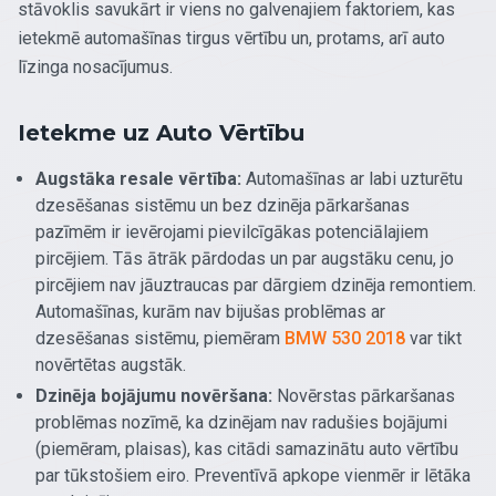
stāvoklis savukārt ir viens no galvenajiem faktoriem, kas
ietekmē automašīnas tirgus vērtību un, protams, arī auto
līzinga nosacījumus.
Ietekme uz Auto Vērtību
Augstāka resale vērtība:
Automašīnas ar labi uzturētu
dzesēšanas sistēmu un bez dzinēja pārkaršanas
pazīmēm ir ievērojami pievilcīgākas potenciālajiem
pircējiem. Tās ātrāk pārdodas un par augstāku cenu, jo
pircējiem nav jāuztraucas par dārgiem dzinēja remontiem.
Automašīnas, kurām nav bijušas problēmas ar
dzesēšanas sistēmu, piemēram
BMW 530 2018
var tikt
novērtētas augstāk.
Dzinēja bojājumu novēršana:
Novērstas pārkaršanas
problēmas nozīmē, ka dzinējam nav radušies bojājumi
(piemēram, plaisas), kas citādi samazinātu auto vērtību
par tūkstošiem eiro. Preventīvā apkope vienmēr ir lētāka