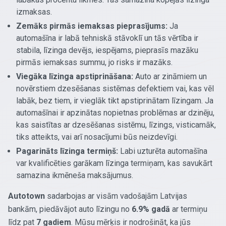
izmaksas.
Zemāks pirmās iemaksas pieprasījums:
Ja
automašīna ir labā tehniskā stāvoklī un tās vērtība ir
stabila, līzinga devējs, iespējams, pieprasīs mazāku
pirmās iemaksas summu, jo risks ir mazāks.
Viegāka līzinga apstiprināšana:
Auto ar zināmiem un
novērstiem dzesēšanas sistēmas defektiem vai, kas vēl
labāk, bez tiem, ir vieglāk tikt apstiprinātam līzingam. Ja
automašīnai ir apzinātas nopietnas problēmas ar dzinēju,
kas saistītas ar dzesēšanas sistēmu, līzings, visticamāk,
tiks atteikts, vai arī nosacījumi būs neizdevīgi.
Pagarināts līzinga termiņš:
Labi uzturēta automašīna
var kvalificēties garākam līzinga termiņam, kas savukārt
samazina ikmēneša maksājumus.
Autotown
sadarbojas ar visām vadošajām Latvijas
bankām, piedāvājot auto līzingu no
6.9% gadā
ar termiņu
līdz pat
7 gadiem
. Mūsu mērķis ir nodrošināt, ka jūs