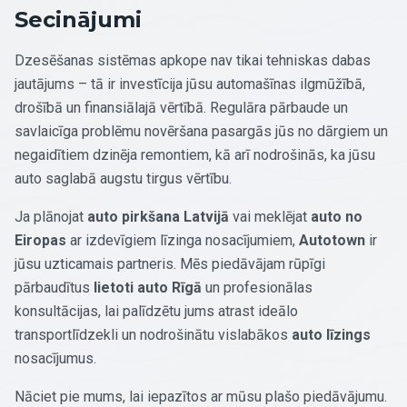
Secinājumi
Dzesēšanas sistēmas apkope nav tikai tehniskas dabas
jautājums – tā ir investīcija jūsu automašīnas ilgmūžībā,
drošībā un finansiālajā vērtībā. Regulāra pārbaude un
savlaicīga problēmu novēršana pasargās jūs no dārgiem un
negaidītiem dzinēja remontiem, kā arī nodrošinās, ka jūsu
auto saglabā augstu tirgus vērtību.
Ja plānojat
auto pirkšana Latvijā
vai meklējat
auto no
Eiropas
ar izdevīgiem līzinga nosacījumiem,
Autotown
ir
jūsu uzticamais partneris. Mēs piedāvājam rūpīgi
pārbaudītus
lietoti auto Rīgā
un profesionālas
konsultācijas, lai palīdzētu jums atrast ideālo
transportlīdzekli un nodrošinātu vislabākos
auto līzings
nosacījumus.
Nāciet pie mums, lai iepazītos ar mūsu plašo piedāvājumu.