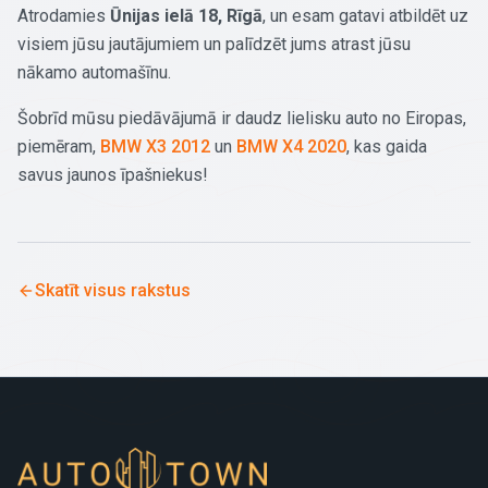
Atrodamies
Ūnijas ielā 18, Rīgā
, un esam gatavi atbildēt uz
visiem jūsu jautājumiem un palīdzēt jums atrast jūsu
nākamo automašīnu.
Šobrīd mūsu piedāvājumā ir daudz lielisku auto no Eiropas,
piemēram,
BMW X3 2012
un
BMW X4 2020
, kas gaida
savus jaunos īpašniekus!
Skatīt visus rakstus