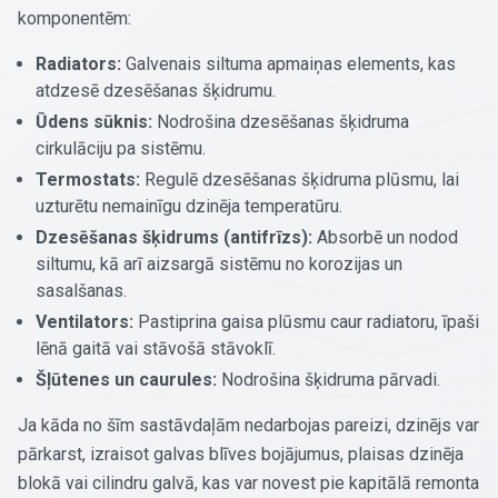
komponentēm:
Radiators:
Galvenais siltuma apmaiņas elements, kas
atdzesē dzesēšanas šķidrumu.
Ūdens sūknis:
Nodrošina dzesēšanas šķidruma
cirkulāciju pa sistēmu.
Termostats:
Regulē dzesēšanas šķidruma plūsmu, lai
uzturētu nemainīgu dzinēja temperatūru.
Dzesēšanas šķidrums (antifrīzs):
Absorbē un nodod
siltumu, kā arī aizsargā sistēmu no korozijas un
sasalšanas.
Ventilators:
Pastiprina gaisa plūsmu caur radiatoru, īpaši
lēnā gaitā vai stāvošā stāvoklī.
Šļūtenes un caurules:
Nodrošina šķidruma pārvadi.
Ja kāda no šīm sastāvdaļām nedarbojas pareizi, dzinējs var
pārkarst, izraisot galvas blīves bojājumus, plaisas dzinēja
blokā vai cilindru galvā, kas var novest pie kapitālā remonta