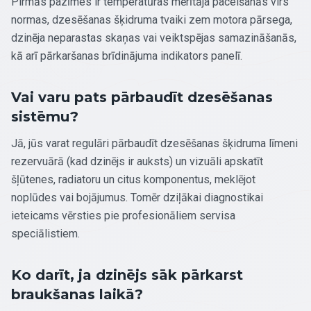
Pirmās pazīmes ir temperatūras mērītāja pacelšanās virs
normas, dzesēšanas šķidruma tvaiki zem motora pārsega,
dzinēja neparastas skaņas vai veiktspējas samazināšanās,
kā arī pārkaršanas brīdinājuma indikators panelī.
Vai varu pats pārbaudīt dzesēšanas
sistēmu?
Jā, jūs varat regulāri pārbaudīt dzesēšanas šķidruma līmeni
rezervuārā (kad dzinējs ir auksts) un vizuāli apskatīt
šļūtenes, radiatoru un citus komponentus, meklējot
noplūdes vai bojājumus. Tomēr dziļākai diagnostikai
ieteicams vērsties pie profesionāliem servisa
speciālistiem.
Ko darīt, ja dzinējs sāk pārkarst
braukšanas laikā?