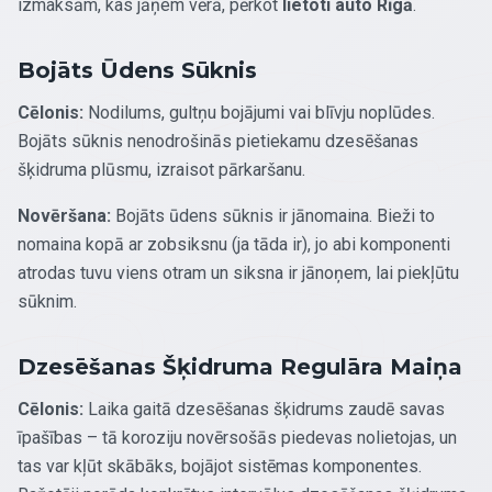
izmaksām, kas jāņem vērā, pērkot
lietoti auto Rīgā
.
Bojāts Ūdens Sūknis
Cēlonis:
Nodilums, gultņu bojājumi vai blīvju noplūdes.
Bojāts sūknis nenodrošinās pietiekamu dzesēšanas
šķidruma plūsmu, izraisot pārkaršanu.
Novēršana:
Bojāts ūdens sūknis ir jānomaina. Bieži to
nomaina kopā ar zobsiksnu (ja tāda ir), jo abi komponenti
atrodas tuvu viens otram un siksna ir jānoņem, lai piekļūtu
sūknim.
Dzesēšanas Šķidruma Regulāra Maiņa
Cēlonis:
Laika gaitā dzesēšanas šķidrums zaudē savas
īpašības – tā koroziju novērsošās piedevas nolietojas, un
tas var kļūt skābāks, bojājot sistēmas komponentes.