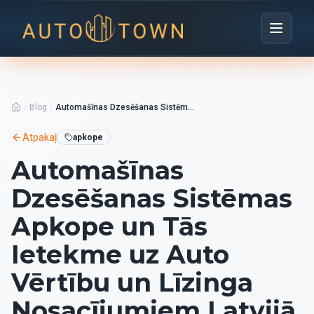
Blog
Automašīnas Dzesēšanas Sistēmas Apkope un Tās Ietekme uz Auto Vērtību un Līzinga Nosacījumiem Latvijā
Atpakaļ
apkope
Automašīnas
Dzesēšanas Sistēmas
Apkope un Tās
Ietekme uz Auto
Vērtību un Līzinga
Nosacījumiem Latvijā