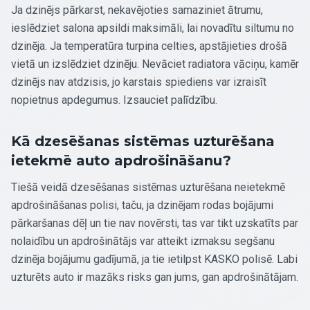
Ja dzinējs pārkarst, nekavējoties samaziniet ātrumu,
ieslēdziet salona apsildi maksimāli, lai novadītu siltumu no
dzinēja. Ja temperatūra turpina celties, apstājieties drošā
vietā un izslēdziet dzinēju. Nevāciet radiatora vāciņu, kamēr
dzinējs nav atdzisis, jo karstais spiediens var izraisīt
nopietnus apdegumus. Izsauciet palīdzību.
Kā dzesēšanas sistēmas uzturēšana
ietekmē auto apdrošināšanu?
Tiešā veidā dzesēšanas sistēmas uzturēšana neietekmē
apdrošināšanas polisi, taču, ja dzinējam rodas bojājumi
pārkaršanas dēļ un tie nav novērsti, tas var tikt uzskatīts par
nolaidību un apdrošinātājs var atteikt izmaksu segšanu
dzinēja bojājumu gadījumā, ja tie ietilpst KASKO polisē. Labi
uzturēts auto ir mazāks risks gan jums, gan apdrošinātājam.