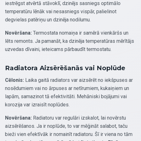
iestrēgst atvērtā stāvoklī, dzinējs sasniegs optimālo
temperatūru lēnāk vai nesasniegs vispār, palielinot
degvielas patēriņu un dzinēja nodilumu.
Novēršana:
Termostata nomaiņa ir samērā vienkāršs un
lēts remonts. Ja pamanāt, ka dzinēja temperatūras mērītājs
uzvedas dīvaini, ieteicams pārbaudīt termostatu.
Radiatora Aizsērēšanās vai Noplūde
Cēlonis:
Laika gaitā radiators var aizsērēt no iekšpuses ar
nosēdumiem vai no ārpuses ar netīrumiem, kukaiņiem un
lapām, samazinot tā efektivitāti. Mehāniski bojājumi vai
korozija var izraisīt noplūdes.
Novēršana:
Radiatoru var regulāri izskalot, lai novērstu
aizsērēšanos. Ja ir noplūde, to var mēģināt salabot, taču
bieži vien efektīvāk ir nomainīt radiatoru. Šī ir viena no tām