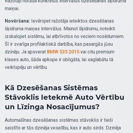
Ražotāji norāda konkrētus intervālus dzesēšanas šķidruma
maiņai.
Novēršana:
Ievērojiet ražotāja ieteiktos dzesēšanas
šķidruma maiņas intervālus. Mainot šķidrumu, noteikti
izskalojiet sistēmu, lai atbrīvotos no veciem nosēdumiem.
Šī ir svarīga profilaktiskā darbība, kas pasargās jūsu
dzinēju. Ja apsverat
BMW 535 2015
vai citu premium
klases auto, šāda apkope ir obligāta, lai saglabātu tā
veiktspēju un vērtību.
Kā Dzesēšanas Sistēmas
Stāvoklis Ietekmē Auto Vērtību
un Līzinga Nosacījumus?
Automašīnas dzesēšanas sistēmas stāvoklis ir tieši
saistīts ar tās dzinēja veselību, kas ir auto sirds. Dzinēja