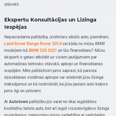
stāvokli.
Ekspertu Konsultācijas un Līzinga
Iespējas
Nepieciešama palīdzība, izvēloties ideālo auto, piemēram,
Land Rover Range Rover 2014
vai kādu no mūsu BMW
modeļiem kā
BMW 320 2021
un tās finansēšanu? Mūsu
eksperti ir gatavi atbildēt uz visiem jautājumiem par
automašīnas tehnisko stāvokli, apkopi un finansēšanas
iespējām. Mēs palīdzēsim jums saprast, kā pareiza
dzesēšanas sistēmas apkope var ietekmēt jūsu līzinga
maksājumus un kā nodrošināt, ka jūsu jaunais auto kalpos
jums ilgi un uzticami.
Ar
Autotown
palīdzību jūs varat ne tikai iegādāties
kvalitatīvu lietotu auto, bet arī iegūt visizdevīgākos līzinga
nosacījumus, pateicoties mūsu sadarbībai ar vadošajām