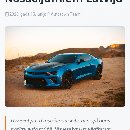
2026. gada 13. jūnijs
Autotown Team
Uzziniet par dzesēšanas sistēmas apkopes
nozīmi auto mūžā, tās ietekmi uz vērtību un