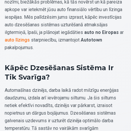
nozīmi, biežākās problēmas, kā tās novērst un kā pareiza
apkope var ietekmēt jūsu auto finansiālo vērtību un līzinga
iespējas. Mēs palīdzēsim jums izprast, kāpēc investīcijas
auto dzesēšanas sistēmas uzturēšanā atmaksājas
ilgtermiņā, īpaši, ja plānojat iegādāties
auto no Eiropas
ar
auto līzings
starpniecību, izmantojot
Autotown
pakalpojumus.
Kāpēc Dzesēšanas Sistēma Ir
Tik Svarīga?
Automašīnas dzinējs, darba laikā radot milzīgu enerģijas
daudzumu, izdala arī ievērojamu siltumu. Ja šis siltums
netiek efektīvi novadīts, dzinējs var pārkarst, izraisot
nopietnus un dārgus bojājumus. Dzesēšanas sistēmas
galvenais uzdevums ir uzturēt dzinēja optimālo darba
temperatūru. Tā sastāv no vairākām svarīgām