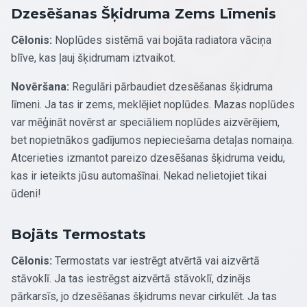
Dzesēšanas Šķidruma Zems Līmenis
Cēlonis:
Noplūdes sistēmā vai bojāta radiatora vāciņa
blīve, kas ļauj šķidrumam iztvaikot.
Novēršana:
Regulāri pārbaudiet dzesēšanas šķidruma
līmeni. Ja tas ir zems, meklējiet noplūdes. Mazas noplūdes
var mēģināt novērst ar speciāliem noplūdes aizvērējiem,
bet nopietnākos gadījumos nepieciešama detaļas nomaiņa.
Atcerieties izmantot pareizo dzesēšanas šķidruma veidu,
kas ir ieteikts jūsu automašīnai. Nekad nelietojiet tikai
ūdeni!
Bojāts Termostats
Cēlonis:
Termostats var iestrēgt atvērtā vai aizvērtā
stāvoklī. Ja tas iestrēgst aizvērtā stāvoklī, dzinējs
pārkarsīs, jo dzesēšanas šķidrums nevar cirkulēt. Ja tas