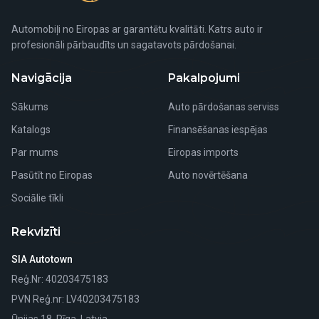
Automobiļi no Eiropas ar garantētu kvalitāti. Katrs auto ir
profesionāli pārbaudīts un sagatavots pārdošanai.
Navigācija
Pakalpojumi
Sākums
Auto pārdošanas serviss
Katalogs
Finansēšanas iespējas
Par mums
Eiropas imports
Pasūtīt no Eiropas
Auto novērtēšana
Sociālie tīkli
Rekvizīti
SIA Autotown
Reģ.Nr
: 40203475183
PVN Reģ.nr
: LV40203475183