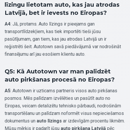
līzingu lietotam auto, kas jau atrodas
Latvijā, bet ir ievests no Eiropas?
A4
: Jā, protams. Auto līzings ir pieejams gan
transportlīdzekļiem, kas tiek importēti tieši jūsu
pasūtījumam, gan tiem, kas jau atrodas Latvijā un ir
reģistrēti šeit. Autotown savā piedāvājumā var nodrošināt
finansējumu arī jau esošiem klientu auto.
Q5: Kā Autotown var man palīdzēt
auto pirkšanas procesā no Eiropas?
A5
: Autotown ir uzticams partneris visos auto pirkšanas
posmos. Mēs palīdzam izvēlēties un pasūtīt auto no
Eiropas, veicam detalizētu tehnisko pārbaudi, nodrošinām
transportēšanu un palīdzam noformēt visus nepieciešamos
dokumentus un
auto līzings
ar izdevīgām procentu likmēm.
Mūsu mērķis ir padarīt jūsu
auto pirkšana Latvijā
pēc