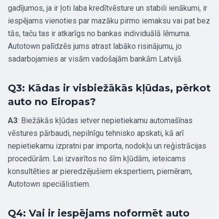
gadījumos, ja ir ļoti laba kredītvēsture un stabili ienākumi, ir
iespējams vienoties par mazāku pirmo iemaksu vai pat bez
tās, taču tas ir atkarīgs no bankas individuālā lēmuma.
Autotown palīdzēs jums atrast labāko risinājumu, jo
sadarbojamies ar visām vadošajām bankām Latvijā.
Q3: Kādas ir visbiežākās kļūdas, pērkot
auto no Eiropas?
A3
: Biežākās kļūdas ietver nepietiekamu automašīnas
vēstures pārbaudi, nepilnīgu tehnisko apskati, kā arī
nepietiekamu izpratni par importa, nodokļu un reģistrācijas
procedūrām. Lai izvairītos no šīm kļūdām, ieteicams
konsultēties ar pieredzējušiem ekspertiem, piemēram,
Autotown speciālistiem.
Q4: Vai ir iespējams noformēt auto