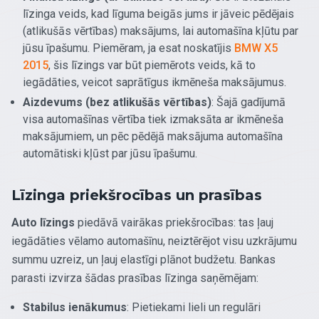
līzinga veids, kad līguma beigās jums ir jāveic pēdējais
(atlikušās vērtības) maksājums, lai automašīna kļūtu par
jūsu īpašumu. Piemēram, ja esat noskatījis
BMW X5
2015
, šis līzings var būt piemērots veids, kā to
iegādāties, veicot saprātīgus ikmēneša maksājumus.
Aizdevums (bez atlikušās vērtības)
: Šajā gadījumā
visa automašīnas vērtība tiek izmaksāta ar ikmēneša
maksājumiem, un pēc pēdējā maksājuma automašīna
automātiski kļūst par jūsu īpašumu.
Līzinga priekšrocības un prasības
Auto līzings
piedāvā vairākas priekšrocības: tas ļauj
iegādāties vēlamo automašīnu, neiztērējot visu uzkrājumu
summu uzreiz, un ļauj elastīgi plānot budžetu. Bankas
parasti izvirza šādas prasības līzinga saņēmējam:
Stabilus ienākumus
: Pietiekami lieli un regulāri