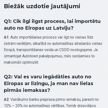
Biežāk uzdotie jautājumi
Q1: Cik ilgi ilgst process, lai importētu
auto no Eiropas uz Latviju?
A1
: Auto importēšanas process var ilgt no vienas līdz
četrām nedēļām, atkarībā no automašīnas atrašanās vietas
Eiropā, transportēšanas veida un CSDD noslogojuma. Ja
izmantojat Autotown pakalpojumus, mēs cenšamies to
maksimāli optimizēt.
Q2: Vai es varu iegādāties auto no
Eiropas ar līzingu, ja man nav lielas
pirmās iemaksas?
A2
: Vairākums banku pieprasa pirmo iemaksu, parasti no
10% – 20% no automašīnas vērtības. Tomēr atsevišķos