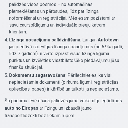
palīdzēs visos posmos – no automašīnas
piemeklēšanas un pārbaudes, līdz pat līzinga
noformēšanai un reģistrācijai. Mēs esam pazīstami ar
savu caurspīdīgumu un individuālo pieeju katram
klientam.
Līzinga nosacījumu salīdzināšana
: Lai gan
Autotown
jau piedāvā izdevīgus līzinga nosacījumus (no 6.9% gadā,
līdz 7 gadiem), ir vērts izprast visus līzinga līguma
punktus un izvēlēties visatbilstošāko piedāvājumu jūsu
finanšu situācijai.
Dokumentu sagatavošana
: Pārliecinieties, ka visi
nepieciešamie dokumenti (pirkuma līgumi, reģistrācijas
apliecības, pases) ir kārtībā un tulkoti, ja nepieciešams.
Šo padomu ievērošana palīdzēs jums veiksmīgi iegādāties
auto no Eiropas
ar līzingu un izbaudīt jauno
transportlīdzekli bez liekām rūpēm.