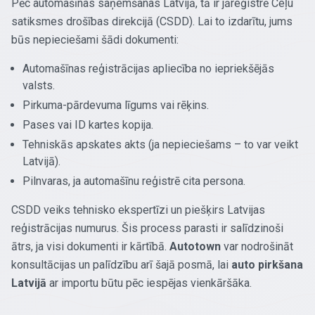
Pēc automašīnas saņemšanas Latvijā, tā ir jāreģistrē Ceļu
satiksmes drošības direkcijā (CSDD). Lai to izdarītu, jums
būs nepieciešami šādi dokumenti:
Automašīnas reģistrācijas apliecība no iepriekšējās
valsts.
Pirkuma-pārdevuma līgums vai rēķins.
Pases vai ID kartes kopija.
Tehniskās apskates akts (ja nepieciešams – to var veikt
Latvijā).
Pilnvaras, ja automašīnu reģistrē cita persona.
CSDD veiks tehnisko ekspertīzi un piešķirs Latvijas
reģistrācijas numurus. Šis process parasti ir salīdzinoši
ātrs, ja visi dokumenti ir kārtībā.
Autotown
var nodrošināt
konsultācijas un palīdzību arī šajā posmā, lai
auto pirkšana
Latvijā
ar importu būtu pēc iespējas vienkāršāka.