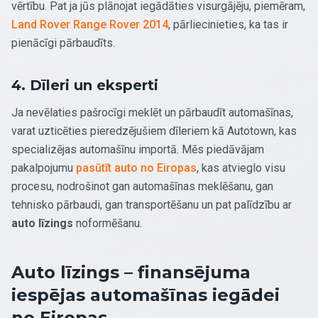
vērtību. Pat ja jūs plānojat iegādāties visurgājēju, piemēram,
Land Rover Range Rover 2014
, pārliecinieties, ka tas ir
pienācīgi pārbaudīts.
4. Dīleri un eksperti
Ja nevēlaties pašrocīgi meklēt un pārbaudīt automašīnas,
varat uzticēties pieredzējušiem dīleriem kā Autotown, kas
specializējas automašīnu importā. Mēs piedāvājam
pakalpojumu
pasūtīt auto no Eiropas
, kas atvieglo visu
procesu, nodrošinot gan automašīnas meklēšanu, gan
tehnisko pārbaudi, gan transportēšanu un pat palīdzību ar
auto līzings
noformēšanu.
Auto līzings – finansējuma
iespējas automašīnas iegādei
no Eiropas