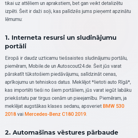
tikai uz attēliem un aprakstiem, bet gan veikt detalizētu
izpēti. Šeit ir daži soļi, kas palīdzēs jums pieņemt apzinātu
lēmumu:
1. Interneta resursi un sludinājumu
portāli
Eiropā ir daudz uzticamu tiešsaistes sludinājumu portālu,
piemēram, Mobile.de un Autoscout24.de. Šeit jūs varat
pārskatīt tūkstošiem piedāvājumu, salīdzināt cenas,
aprīkojumu un tehniskos datus. Meklējot *lietoti auto Rīgā*,
kas importēti tieši no šiem portāliem, jūs varat iegūt labāku
priekšstatu par tirgus cenām un pieejamību. Piemēram, ja
meklējat augstākas klases sedanu, apsveriet
BMW 530
2018
vai
Mercedes-Benz C180 2019
.
2. Automašīnas vēstures pārbaude