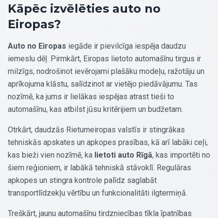
Kāpēc izvēlēties auto no
Eiropas?
Auto no Eiropas
iegāde ir pievilcīga iespēja daudzu
iemeslu dēļ. Pirmkārt, Eiropas lietoto automašīnu tirgus ir
milzīgs, nodrošinot ievērojami plašāku modeļu, ražotāju un
aprīkojuma klāstu, salīdzinot ar vietējo piedāvājumu. Tas
nozīmē, ka jums ir lielākas iespējas atrast tieši to
automašīnu, kas atbilst jūsu kritērijiem un budžetam.
Otrkārt, daudzās Rietumeiropas valstīs ir stingrākas
tehniskās apskates un apkopes prasības, kā arī labāki ceļi,
kas bieži vien nozīmē, ka
lietoti auto Rīgā
, kas importēti no
šiem reģioniem, ir labākā tehniskā stāvoklī. Regulāras
apkopes un stingra kontrole palīdz saglabāt
transportlīdzekļu vērtību un funkcionalitāti ilgtermiņā.
Treškārt, jaunu automašīnu tirdzniecības tīkla īpatnības