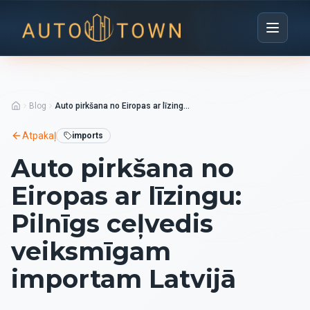
Blog
Auto pirkšana no Eiropas ar līzingu: Pilnīgs ceļvedis veiksmīgam importam Latvijā
Atpakaļ
imports
Auto pirkšana no
Eiropas ar līzingu:
Pilnīgs ceļvedis
veiksmīgam
importam Latvijā