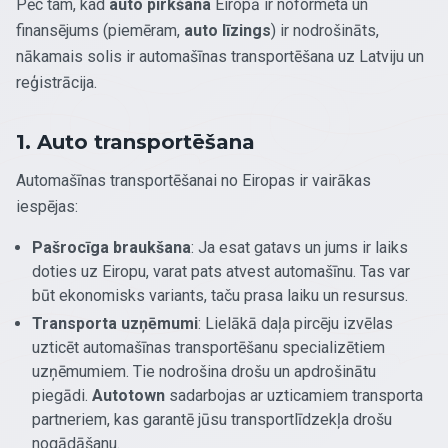
Pēc tam, kad
auto pirkšana
Eiropā ir noformēta un
finansējums (piemēram,
auto līzings
) ir nodrošināts,
nākamais solis ir automašīnas transportēšana uz Latviju un
reģistrācija.
1. Auto transportēšana
Automašīnas transportēšanai no Eiropas ir vairākas
iespējas:
Pašrocīga braukšana
: Ja esat gatavs un jums ir laiks
doties uz Eiropu, varat pats atvest automašīnu. Tas var
būt ekonomisks variants, taču prasa laiku un resursus.
Transporta uzņēmumi
: Lielākā daļa pircēju izvēlas
uzticēt automašīnas transportēšanu specializētiem
uzņēmumiem. Tie nodrošina drošu un apdrošinātu
piegādi.
Autotown
sadarbojas ar uzticamiem transporta
partneriem, kas garantē jūsu transportlīdzekļa drošu
nogādāšanu.