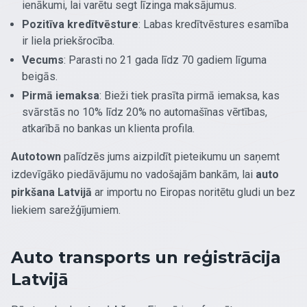
ienākumi, lai varētu segt līzinga maksājumus.
Pozitīva kredītvēsture
: Labas kredītvēstures esamība
ir liela priekšrocība.
Vecums
: Parasti no 21 gada līdz 70 gadiem līguma
beigās.
Pirmā iemaksa
: Bieži tiek prasīta pirmā iemaksa, kas
svārstās no 10% līdz 20% no automašīnas vērtības,
atkarībā no bankas un klienta profila.
Autotown
palīdzēs jums aizpildīt pieteikumu un saņemt
izdevīgāko piedāvājumu no vadošajām bankām, lai
auto
pirkšana Latvijā
ar importu no Eiropas noritētu gludi un bez
liekiem sarežģījumiem.
Auto transports un reģistrācija
Latvijā