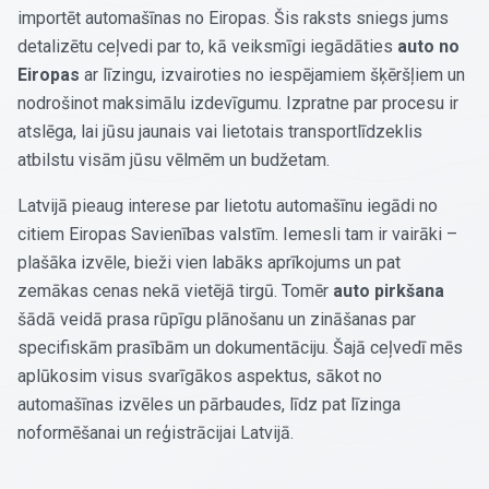
importēt automašīnas no Eiropas. Šis raksts sniegs jums
detalizētu ceļvedi par to, kā veiksmīgi iegādāties
auto no
Eiropas
ar līzingu, izvairoties no iespējamiem šķēršļiem un
nodrošinot maksimālu izdevīgumu. Izpratne par procesu ir
atslēga, lai jūsu jaunais vai lietotais transportlīdzeklis
atbilstu visām jūsu vēlmēm un budžetam.
Latvijā pieaug interese par lietotu automašīnu iegādi no
citiem Eiropas Savienības valstīm. Iemesli tam ir vairāki –
plašāka izvēle, bieži vien labāks aprīkojums un pat
zemākas cenas nekā vietējā tirgū. Tomēr
auto pirkšana
šādā veidā prasa rūpīgu plānošanu un zināšanas par
specifiskām prasībām un dokumentāciju. Šajā ceļvedī mēs
aplūkosim visus svarīgākos aspektus, sākot no
automašīnas izvēles un pārbaudes, līdz pat līzinga
noformēšanai un reģistrācijai Latvijā.