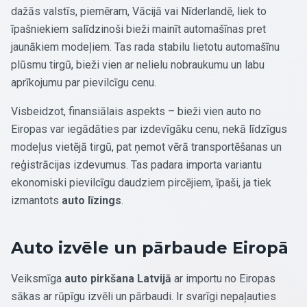
dažās valstīs, piemēram, Vācijā vai Nīderlandē, liek to
īpašniekiem salīdzinoši bieži mainīt automašīnas pret
jaunākiem modeļiem. Tas rada stabilu lietotu automašīnu
plūsmu tirgū, bieži vien ar nelielu nobraukumu un labu
aprīkojumu par pievilcīgu cenu.
Visbeidzot, finansiālais aspekts – bieži vien auto no
Eiropas var iegādāties par izdevīgāku cenu, nekā līdzīgus
modeļus vietējā tirgū, pat ņemot vērā transportēšanas un
reģistrācijas izdevumus. Tas padara importa variantu
ekonomiski pievilcīgu daudziem pircējiem, īpaši, ja tiek
izmantots
auto līzings
.
Auto izvēle un pārbaude Eiropā
Veiksmīga
auto pirkšana Latvijā
ar importu no Eiropas
sākas ar rūpīgu izvēli un pārbaudi. Ir svarīgi nepaļauties