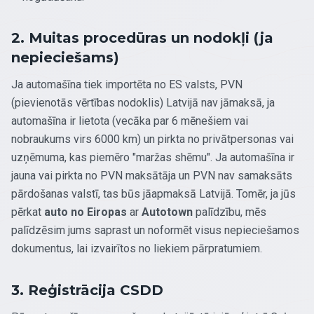
2. Muitas procedūras un nodokļi (ja
nepieciešams)
Ja automašīna tiek importēta no ES valsts, PVN
(pievienotās vērtības nodoklis) Latvijā nav jāmaksā, ja
automašīna ir lietota (vecāka par 6 mēnešiem vai
nobraukums virs 6000 km) un pirkta no privātpersonas vai
uzņēmuma, kas piemēro "maržas shēmu". Ja automašīna ir
jauna vai pirkta no PVN maksātāja un PVN nav samaksāts
pārdošanas valstī, tas būs jāapmaksā Latvijā. Tomēr, ja jūs
pērkat
auto no Eiropas
ar
Autotown
palīdzību, mēs
palīdzēsim jums saprast un noformēt visus nepieciešamos
dokumentus, lai izvairītos no liekiem pārpratumiem.
3. Reģistrācija CSDD