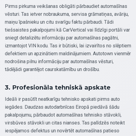
Pirms pirkuma veikšanas obligāti pārbaudiet automašīnas
vēsturi. Tas ietver nobraukuma, servisa grāmatiņas, avāriju,
maiņu īpašnieku un citu svarīgu faktu pārbaudi. Tādi
tiešsaistes pakalpojumi kā CarVertical vai līdzīgi portāli var
sniegt detalizētu informāciju par automašīnas pagātni,
izmantojot VIN kodu. Tas ir būtiski, lai izvairītos no slēptiem
defektiem un apzinātiem maldinājumiem. Autotown vienmēr
nodrošina pilnu informāciju par automašīnas vēsturi,
tādējādi garantējot caurskatāmību un drošību.
3. Profesionāla tehniskā apskate
Ideāli ir pasūtīt neatkarīgu tehnisko apskati pirms auto
iegādes. Daudzas autodarbnīcas Eiropā piedāvā šādu
pakalpojumu, pārbaudot automašīnas tehnisko stāvokli,
virsbūves stāvokli un citas nianses. Tas palīdzēs noteikt
iespējamos defektus un novērtēt automašīnas patieso