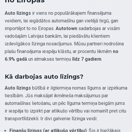
Auto līzings
ir viens no populārākajiem finansējuma
veidiem, lai iegādātos automašīnu gan vietējā tirgū, gan
importējot to no Eiropas.
Autotown
sadarbojas ar visām
vadošajām Latvijas bankām, lai piedāvātu klientiem
izdevīgākos līzinga nosacījumus. Mūsu partneri nodrošina
plašu finansējuma iespēju klāstu, ar procentu likmēm
no
6.9% gadā
un atmaksas termiņu
līdz 7 gadiem
.
Kā darbojas auto līzings?
Auto līzings
būtībā ir ilgtermiņa nomas līgums ar izpirkuma
tiesībām. Jūs maksājat ikmēneša maksājumus par
automašīnas lietošanu, un pēc līguma termiņa beigām jums
ir iespēja to izpirkt par atlikušo vērtību vai nomainīt pret citu
transportlīdzekli. Ir divi galvenie līzinga veidi:
Finanšu līzings (ar atlikušo vērtību)
: Šis ir biežākais