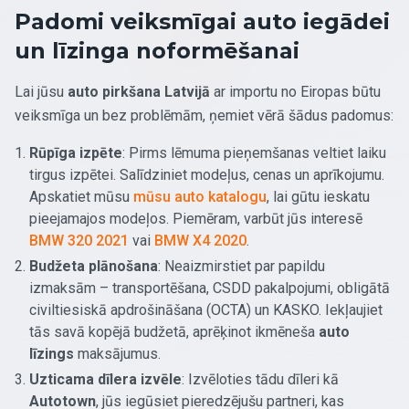
Padomi veiksmīgai auto iegādei
un līzinga noformēšanai
Lai jūsu
auto pirkšana Latvijā
ar importu no Eiropas būtu
veiksmīga un bez problēmām, ņemiet vērā šādus padomus:
Rūpīga izpēte
: Pirms lēmuma pieņemšanas veltiet laiku
tirgus izpētei. Salīdziniet modeļus, cenas un aprīkojumu.
Apskatiet mūsu
mūsu auto katalogu
, lai gūtu ieskatu
pieejamajos modeļos. Piemēram, varbūt jūs interesē
BMW 320 2021
vai
BMW X4 2020
.
Budžeta plānošana
: Neaizmirstiet par papildu
izmaksām – transportēšana, CSDD pakalpojumi, obligātā
civiltiesiskā apdrošināšana (OCTA) un KASKO. Iekļaujiet
tās savā kopējā budžetā, aprēķinot ikmēneša
auto
līzings
maksājumus.
Uzticama dīlera izvēle
: Izvēloties tādu dīleri kā
Autotown
, jūs iegūsiet pieredzējušu partneri, kas