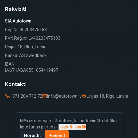
Rekvizīti
SIA Autotown
Reģ.Nr
: 40203475183
PVN Reģ.nr
: LV40203475183
Ūnijas 18, Rīga, Latvia
Banka
: AS Swedbank
IBAN:
LV67HABA0551054419497
Kontakti
+371 284 712 72
info@autotown.lv
Ūnijas 18, Rīga, Latvia
Mēs izmantojam sīkdatnes, lai nodrošinātu labāku
©
2026
Autotown.
Visas tiesības aizsargātas.
lietošanas pieredzi.
Uzzināt vairāk
Privātuma politika
Sīkdatņu politika
Noraidīt
Pieņemt