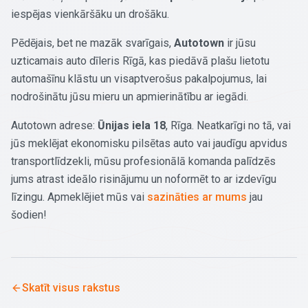
iespējas vienkāršāku un drošāku.
Pēdējais, bet ne mazāk svarīgais,
Autotown
ir jūsu
uzticamais auto dīleris Rīgā, kas piedāvā plašu lietotu
automašīnu klāstu un visaptverošus pakalpojumus, lai
nodrošinātu jūsu mieru un apmierinātību ar iegādi.
Autotown adrese:
Ūnijas iela 18
, Rīga. Neatkarīgi no tā, vai
jūs meklējat ekonomisku pilsētas auto vai jaudīgu apvidus
transportlīdzekli, mūsu profesionālā komanda palīdzēs
jums atrast ideālo risinājumu un noformēt to ar izdevīgu
līzingu. Apmeklējiet mūs vai
sazināties ar mums
jau
šodien!
Skatīt visus rakstus