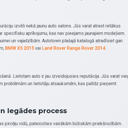
āciju izvēli nekā jaunu auto salons. Jūs varat atrast retākus
 ar specifisku aprīkojumu, kas nav pieejams jaunajiem modeļiem.
gaumei un vajadzībām. Autotown plašajā katalogā atradīsiet gan
am,
BMW X5 2015
vai
Land Rover Range Rover 2014
.
šanā. Lietotam auto ir jau izveidojusies reputācija. Jūs varat vieg
jām problēmām un lietotāju atsauksmēm, kas palīdz pieņemt
un Iegādes process
ijas pircēju vidū, pateicoties vairākām būtiskām priekšrocībām.