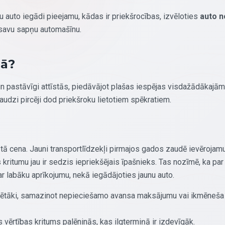
tu auto iegādi pieejamu, kādas ir priekšrocības, izvēloties
auto n
 savu sapņu automašīnu.
gā?
 un pastāvīgi attīstās, piedāvājot plašas iespējas visdažādākajām
audzi pircēji dod priekšroku lietotiem spēkratiem.
tā cena. Jauni transportlīdzekļi pirmajos gados zaudē ievērojam
s kritumu jau ir sedzis iepriekšējais īpašnieks. Tas nozīmē, ka par
r labāku aprīkojumu, nekā iegādājoties jaunu auto.
ir lētāki, samazinot nepieciešamo avansa maksājumu vai ikmēneša
ērtības kritums palēninās, kas ilgtermiņā ir izdevīgāk.