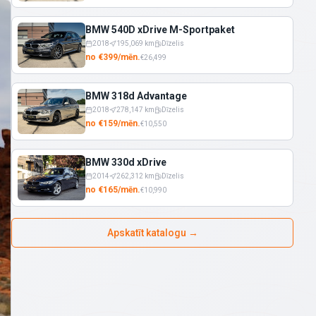
BMW 540D xDrive M-Sportpaket
2018
195,069
km
Dīzelis
no
€
399
/
mēn.
€
26,499
BMW 318d Advantage
2018
278,147
km
Dīzelis
no
€
159
/
mēn.
€
10,550
BMW 330d xDrive
2014
262,312
km
Dīzelis
no
€
165
/
mēn.
€
10,990
Apskatīt katalogu
→