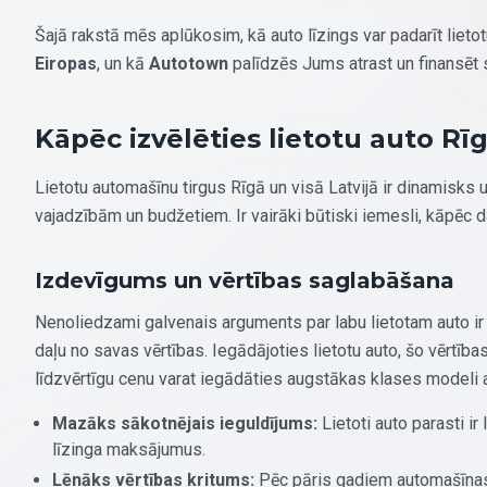
Šajā rakstā mēs aplūkosim, kā auto līzings var padarīt lieto
Eiropas
, un kā
Autotown
palīdzēs Jums atrast un finansēt
Kāpēc izvēlēties lietotu auto Rī
Lietotu automašīnu tirgus Rīgā un visā Latvijā ir dinamisks
vajadzībām un budžetiem. Ir vairāki būtiski iemesli, kāpēc d
Izdevīgums un vērtības saglabāšana
Nenoliedzami galvenais arguments par labu lietotam auto ir 
daļu no savas vērtības. Iegādājoties lietotu auto, šo vērtība
līdzvērtīgu cenu varat iegādāties augstākas klases modeli a
Mazāks sākotnējais ieguldījums:
Lietoti auto parasti 
līzinga maksājumus.
Lēnāks vērtības kritums:
Pēc pāris gadiem automašīnas v