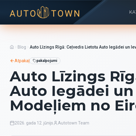
KA
Blog
Auto Līzings Rīgā: Ceļvedis Lietotu Auto Iegādei un 
Atpakaļ
pakalpojumi
Auto Līzings Rīg
Auto Iegādei un
Modeļiem no Ei
2026. gada 12. jūnijs
Autotown Team