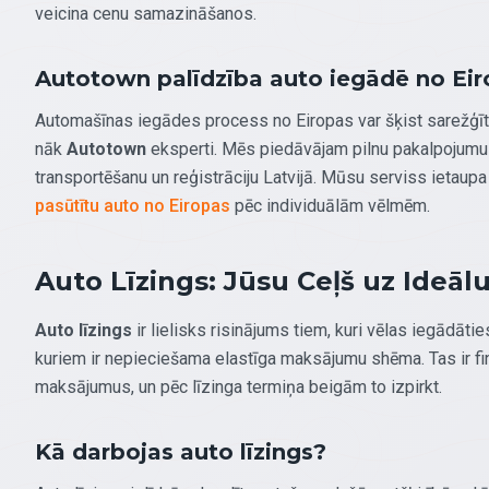
veicina cenu samazināšanos.
Autotown palīdzība auto iegādē no Ei
Automašīnas iegādes process no Eiropas var šķist sarežģīts
nāk
Autotown
eksperti. Mēs piedāvājam pilnu pakalpojumu 
transportēšanu un reģistrāciju Latvijā. Mūsu serviss ietaupa
pasūtītu auto no Eiropas
pēc individuālām vēlmēm.
Auto Līzings: Jūsu Ceļš uz Ideāl
Auto līzings
ir lielisks risinājums tiem, kuri vēlas iegādāt
kuriem ir nepieciešama elastīga maksājumu shēma. Tas ir fin
maksājumus, un pēc līzinga termiņa beigām to izpirkt.
Kā darbojas auto līzings?