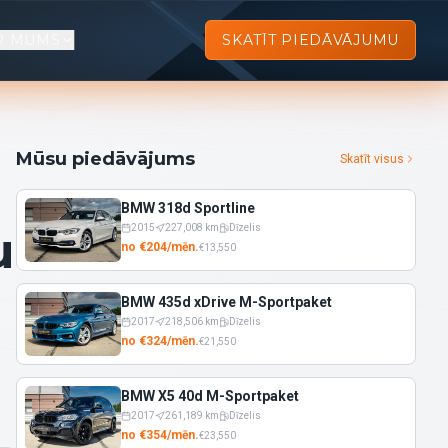
R MUMS
SKATĪT PIEDĀVĀJUMU
Mūsu piedāvājums
Skatīt visus
BMW 318d Sportline
u
2015
227,008
km
Dīzelis
no
€
204
/
mēn.
€
13,550
BMW 435d xDrive M-Sportpaket
2017
218,506
km
Dīzelis
no
€
324
/
mēn.
€
21,550
BMW X5 40d M-Sportpaket
2017
261,189
km
Dīzelis
no
€
354
/
mēn.
€
23,550