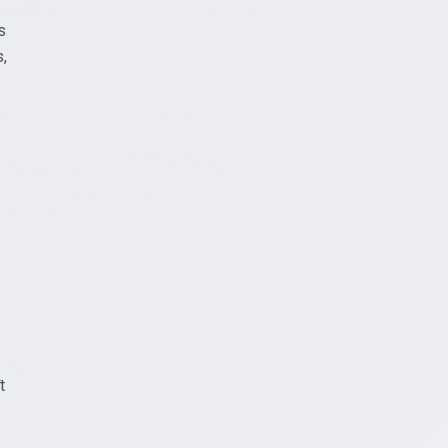
s
,
t