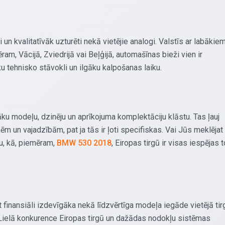
i un kvalitatīvāk uzturēti nekā vietējie analogi. Valstīs ar labākie
m, Vācijā, Zviedrijā vai Beļģijā, automašīnas bieži vien ir
 tehnisko stāvokli un ilgāku kalpošanas laiku.
ku modeļu, dzinēju un aprīkojuma komplektāciju klāstu. Tas ļauj
ēm un vajadzībām, pat ja tās ir ļoti specifiskas. Vai Jūs meklējat
u, kā, piemēram,
BMW 530 2018
, Eiropas tirgū ir visas iespējas t
 finansiāli izdevīgāka nekā līdzvērtīga modeļa iegāde vietējā tir
 Lielā konkurence Eiropas tirgū un dažādas nodokļu sistēmas