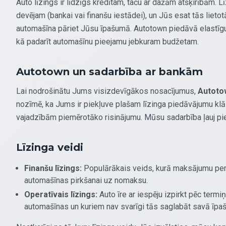
Auto līzings ir līdzīgs kredītam, taču ar dažām atšķirībām. L
devējam (bankai vai finanšu iestādei), un Jūs esat tās liet
automašīna pāriet Jūsu īpašumā. Autotown piedāvā elastīgus 
kā padarīt automašīnu pieejamu jebkuram budžetam.
Autotown un sadarbība ar bankām
Lai nodrošinātu Jums visizdevīgākos nosacījumus,
Autoto
nozīmē, ka Jums ir piekļuve plašam līzinga piedāvājumu klās
vajadzībām piemērotāko risinājumu. Mūsu sadarbība ļauj pie
Līzinga veidi
Finanšu līzings:
Populārākais veids, kurā maksājumu peri
automašīnas pirkšanai uz nomaksu.
Operatīvais līzings:
Auto īre ar iespēju izpirkt pēc termiņ
automašīnas un kuriem nav svarīgi tās saglabāt savā īpa