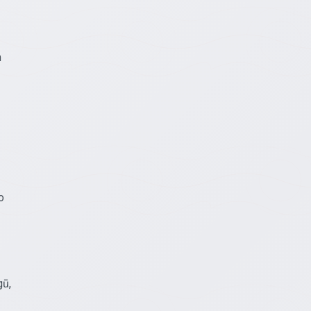
m
o
gū,