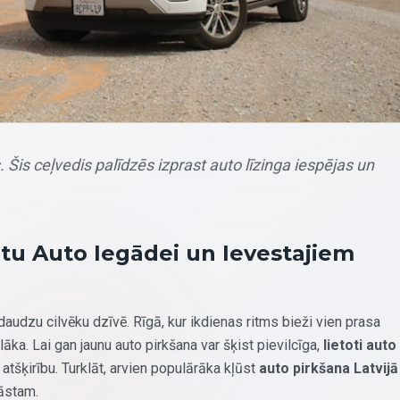
. Šis ceļvedis palīdzēs izprast auto līzinga iespējas un
otu Auto Iegādei un Ievestajiem
dzu cilvēku dzīvē. Rīgā, kur ikdienas ritms bieži vien prasa
lāka. Lai gan jaunu auto pirkšana var šķist pievilcīga,
lietoti auto
tšķirību. Turklāt, arvien populārāka kļūst
auto pirkšana Latvijā
lāstam.