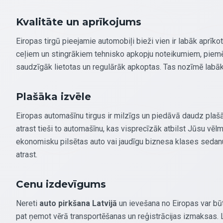
Kvalitāte un aprīkojums
Eiropas tirgū pieejamie automobiļi bieži vien ir labāk aprīkot
ceļiem un stingrākiem tehnisko apkopju noteikumiem, piemēra
saudzīgāk lietotas un regulārāk apkoptas. Tas nozīmē labāku
Plašāka izvēle
Eiropas automašīnu tirgus ir milzīgs un piedāvā daudz plašā
atrast tieši to automašīnu, kas visprecīzāk atbilst Jūsu vēlm
ekonomisku pilsētas auto vai jaudīgu biznesa klases sedan
atrast.
Cenu izdevīgums
Nereti
auto pirkšana Latvijā
un ievešana no Eiropas var būt
pat ņemot vērā transportēšanas un reģistrācijas izmaksas.