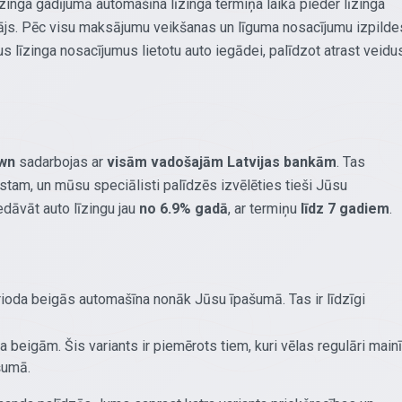
īzinga gadījumā automašīna līzinga termiņa laikā pieder līzinga
otājs. Pēc visu maksājumu veikšanas un līguma nosacījumu izpilde
līzinga nosacījumus lietotu auto iegādei, palīdzot atrast veidus
wn
sadarbojas ar
visām vadošajām Latvijas bankām
. Tas
tam, un mūsu speciālisti palīdzēs izvēlēties tieši Jūsu
dāvāt auto līzingu jau
no 6.9% gadā
, ar termiņu
līdz 7 gadiem
.
oda beigās automašīna nonāk Jūsu īpašumā. Tas ir līdzīgi
a beigām. Šis variants ir piemērots tiem, kuri vēlas regulāri mainī
šumā.