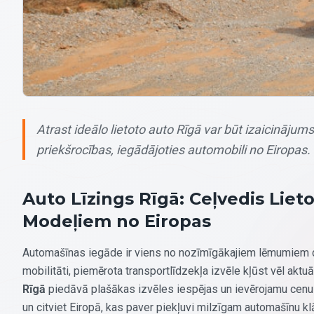
Atrast ideālo lietoto auto Rīgā var būt izaicinājums
priekšrocības, iegādājoties automobili no Eiropas.
Auto Līzings Rīgā: Ceļvedis Liet
Modeļiem no Eiropas
Automašīnas iegāde ir viens no nozīmīgākajiem lēmumiem dau
mobilitāti, piemērota transportlīdzekļa izvēle kļūst vēl aktuā
Rīgā
piedāvā plašākas izvēles iespējas un ievērojamu cenu a
un citviet Eiropā, kas paver piekļuvi milzīgam automašīnu k