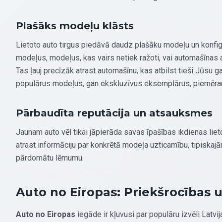
Plašāks modeļu klāsts
Lietoto auto tirgus piedāvā daudz plašāku modeļu un konfigur
modeļus, modeļus, kas vairs netiek ražoti, vai automašīnas
Tas ļauj precīzāk atrast automašīnu, kas atbilst tieši Jūsu 
populārus modeļus, gan ekskluzīvus eksemplārus, piemēr
Pārbaudīta reputācija un atsauksmes
Jaunam auto vēl tikai jāpierāda savas īpašības ikdienas lieto
atrast informāciju par konkrētā modeļa uzticamību, tipiska
pārdomātu lēmumu.
Auto no Eiropas: Priekšrocības 
Auto no Eiropas
iegāde ir kļuvusi par populāru izvēli Latv