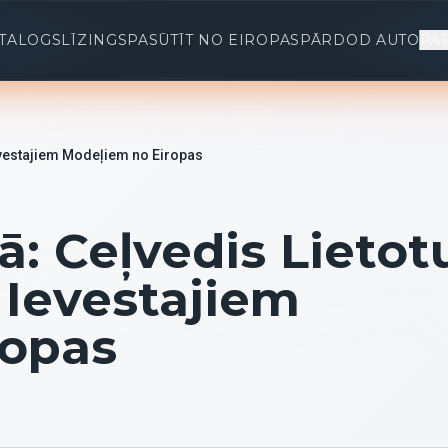
TALOGS
LĪZINGS
PASŪTĪT NO EIROPAS
PĀRDOD AUTO
PA
Ievestajiem Modeļiem no Eiropas
ā: Ceļvedis Lietot
 Ievestajiem
ropas