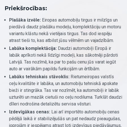
Priekšrocības:
Plašāka izvēle:
Eiropas automobiļu tirgus ir milzīgs un
piedāvā daudz plašāku modeļu, komplektāciju un motoru
variantu klāstu nekā vietējais tirgus. Tas dod iespēju
atrast tieši to, kas atbilst jūsu vēlmēm un vajadzībām.
Labāka komplektācija:
Daudzi automobiļi Eiropā ir
labāk aprīkoti nekā līdzīgi modeļi, kas sākotnēji pārdoti
Latvijā. Tas nozīmē, ka par to pašu cenu jūs varat iegūt
auto ar vairākām papildu funkcijām un ērtībām.
Labāks tehniskais stāvoklis:
Rietumeiropas valstīs
ceļu kvalitāte ir labāka, un automobiļu tehniskā apskate
bieži ir stingrāka. Tas var nozīmēt, ka automobiļi ir labāk
uzturēti un mazāk cietuši no ceļu nodiluma. Turklāt daudzi
dīleri nodrošina detalizētu servisa vēsturi.
Izdevīgākas cenas:
Lai arī importēto automobiļu cenas
pēdējā laikā ir stabilizējušās un pat nedaudz pieaugušas,
joprojām ir iespējams atrast ļoti izdevīgus piedāvājumus,