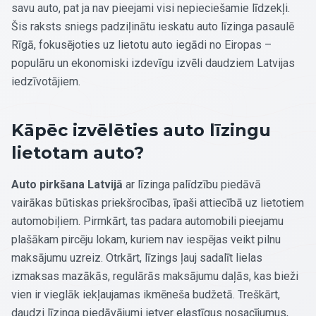
savu auto, pat ja nav pieejami visi nepieciešamie līdzekļi.
Šis raksts sniegs padziļinātu ieskatu auto līzinga pasaulē
Rīgā, fokusējoties uz lietotu auto iegādi no Eiropas –
populāru un ekonomiski izdevīgu izvēli daudziem Latvijas
iedzīvotājiem.
Kāpēc izvēlēties auto līzingu
lietotam auto?
Auto pirkšana Latvijā
ar līzinga palīdzību piedāvā
vairākas būtiskas priekšrocības, īpaši attiecībā uz lietotiem
automobiļiem. Pirmkārt, tas padara automobili pieejamu
plašākam pircēju lokam, kuriem nav iespējas veikt pilnu
maksājumu uzreiz. Otrkārt, līzings ļauj sadalīt lielas
izmaksas mazākās, regulārās maksājumu daļās, kas bieži
vien ir vieglāk iekļaujamas ikmēneša budžetā. Treškārt,
daudzi līzinga piedāvājumi ietver elastīgus nosacījumus,