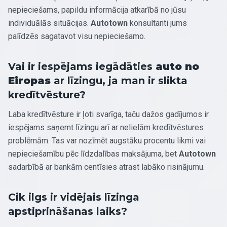
nepieciešams, papildu informācija atkarībā no jūsu
individuālās situācijas.
Autotown
konsultanti jums
palīdzēs sagatavot visu nepieciešamo.
Vai ir iespējams iegādāties
auto no
Eiropas
ar līzingu, ja man ir slikta
kredītvēsture?
Laba kredītvēsture ir ļoti svarīga, taču dažos gadījumos ir
iespējams saņemt līzingu arī ar nelielām kredītvēstures
problēmām. Tas var nozīmēt augstāku procentu likmi vai
nepieciešamību pēc līdzdalības maksājuma, bet
Autotown
sadarbībā ar bankām centīsies atrast labāko risinājumu.
Cik ilgs ir vidējais līzinga
apstiprināšanas laiks?