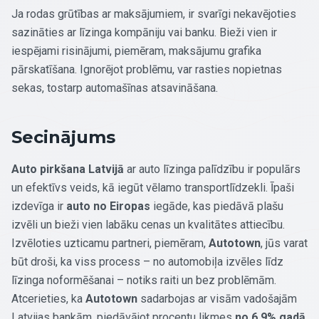
Ja rodas grūtības ar maksājumiem, ir svarīgi nekavējoties
sazināties ar līzinga kompāniju vai banku. Bieži vien ir
iespējami risinājumi, piemēram, maksājumu grafika
pārskatīšana. Ignorējot problēmu, var rasties nopietnas
sekas, tostarp automašīnas atsavināšana.
Secinājums
Auto pirkšana Latvijā
ar auto līzinga palīdzību ir populārs
un efektīvs veids, kā iegūt vēlamo transportlīdzekli. Īpaši
izdevīga ir
auto no Eiropas
iegāde, kas piedāvā plašu
izvēli un bieži vien labāku cenas un kvalitātes attiecību.
Izvēloties uzticamu partneri, piemēram,
Autotown
, jūs varat
būt droši, ka viss process – no automobiļa izvēles līdz
līzinga noformēšanai – notiks raiti un bez problēmām.
Atcerieties, ka
Autotown
sadarbojas ar visām vadošajām
Latvijas bankām, piedāvājot procentu likmes
no 6.9% gadā