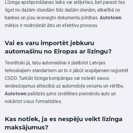
Līzinga apstiprināšanas laiks var atšķirties, bet parasti tas
ilgst no dažām stundām līdz dažām dienām, atkarībā no
bankas un jūsu iesniegto dokumentu pilnības.
Autotown
mērķis ir nodrošināt ātru un efektīvu procesu.
Vai es varu importēt jebkuru
automašīnu no Eiropas ar līzingu?
Teorētiski jā, taču automašīnai ir jāatbilst Latvijas
tehniskajiem standartiem un to ir jābūt iespējamam reģistrēt
CSDD. Turklāt līzinga kompānijas var noteikt savus
ierobežojumus attiecībā uz automobiļa vecumu un vērtību.
Autotown
palīdzēs jums izvēlēties piemērotu auto un
nokārtot visus formalitātes.
Kas notiek, ja es nespēju veikt līzinga
maksājumus?