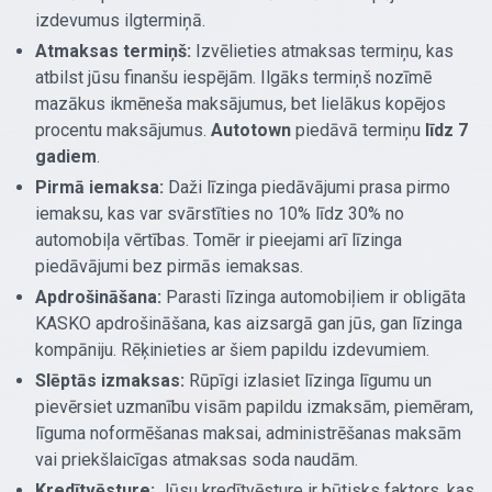
izdevumus ilgtermiņā.
Atmaksas termiņš:
Izvēlieties atmaksas termiņu, kas
atbilst jūsu finanšu iespējām. Ilgāks termiņš nozīmē
mazākus ikmēneša maksājumus, bet lielākus kopējos
procentu maksājumus.
Autotown
piedāvā termiņu
līdz 7
gadiem
.
Pirmā iemaksa:
Daži līzinga piedāvājumi prasa pirmo
iemaksu, kas var svārstīties no 10% līdz 30% no
automobiļa vērtības. Tomēr ir pieejami arī līzinga
piedāvājumi bez pirmās iemaksas.
Apdrošināšana:
Parasti līzinga automobiļiem ir obligāta
KASKO apdrošināšana, kas aizsargā gan jūs, gan līzinga
kompāniju. Rēķinieties ar šiem papildu izdevumiem.
Slēptās izmaksas:
Rūpīgi izlasiet līzinga līgumu un
pievērsiet uzmanību visām papildu izmaksām, piemēram,
līguma noformēšanas maksai, administrēšanas maksām
vai priekšlaicīgas atmaksas soda naudām.
Kredītvēsture:
Jūsu kredītvēsture ir būtisks faktors, kas