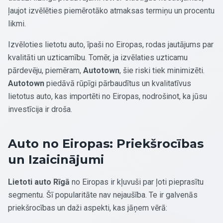
ļaujot izvēlēties piemērotāko atmaksas termiņu un procentu
likmi.
Izvēloties lietotu auto, īpaši no Eiropas, rodas jautājums par
kvalitāti un uzticamību. Tomēr, ja izvēlaties uzticamu
pārdevēju, piemēram,
Autotown
, šie riski tiek minimizēti.
Autotown
piedāvā rūpīgi pārbaudītus un kvalitatīvus
lietotus auto, kas importēti no Eiropas, nodrošinot, ka jūsu
investīcija ir droša.
Auto no Eiropas: Priekšrocības
un Izaicinājumi
Lietoti auto Rīgā
no Eiropas ir kļuvuši par ļoti pieprasītu
segmentu. Šī popularitāte nav nejaušība. Te ir galvenās
priekšrocības un daži aspekti, kas jāņem vērā: