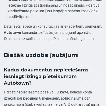
ietekmē līzinga apstiprināšanu un nosacījumus. Pozitīva
kredītvēsture palielina jūsu iespējas saņemt izdevīgāku
piedāvājumu.
Detalizēta izpēte un konsultācijas ar ekspertiem, piemēram,
Autotown
komandu, palīdzēs jums pieņemt apzinātu
lēmumu un izvairīties no nepatīkamiem pārsteigumiem.
Biežāk uzdotie jautājumi
Kādus dokumentus nepieciešams
iesniegt līzinga pieteikumam
Autotown?
Parasti nepieciešama pase vai ID karte, bankas konta
izraksti par pēdējiem 6 mēnešiem, apliecinājums par
ienākumiem (darba vietas izziņa vai VID deklarācija) un, ja