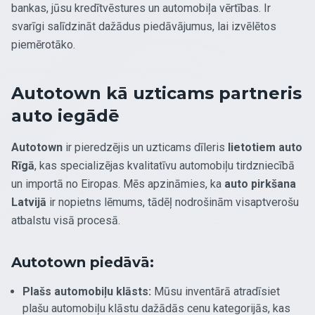
bankas, jūsu kredītvēstures un automobiļa vērtības. Ir
svarīgi salīdzināt dažādus piedāvājumus, lai izvēlētos
piemērotāko.
Autotown kā uzticams partneris
auto iegādē
Autotown
ir pieredzējis un uzticams dīleris
lietotiem auto
Rīgā
, kas specializējas kvalitatīvu automobiļu tirdzniecībā
un importā no Eiropas. Mēs apzināmies, ka
auto pirkšana
Latvijā
ir nopietns lēmums, tādēļ nodrošinām visaptverošu
atbalstu visā procesā.
Autotown piedāvā:
Plašs automobiļu klāsts:
Mūsu inventārā atradīsiet
plašu automobiļu klāstu dažādās cenu kategorijās, kas