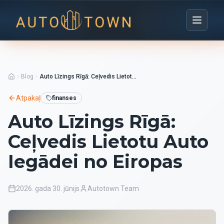
Blog
Auto Līzings Rīgā: Ceļvedis Lietotu Auto Iegādei no Eiropas
Atpakaļ
finanses
Auto Līzings Rīgā:
Ceļvedis Lietotu Auto
Iegādei no Eiropas
2026. gada 30. jūnijs
Autotown Team