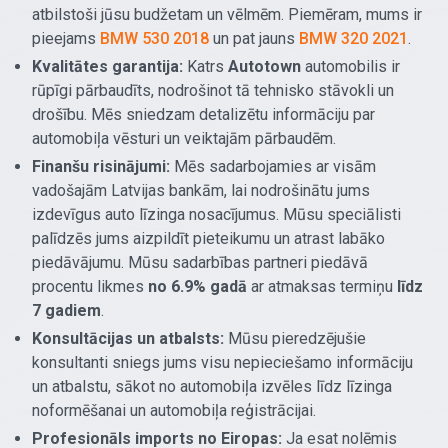
atbilstoši jūsu budžetam un vēlmēm. Piemēram, mums ir
pieejams
BMW 530 2018
un pat jauns
BMW 320 2021
.
Kvalitātes garantija:
Katrs
Autotown
automobilis ir
rūpīgi pārbaudīts, nodrošinot tā tehnisko stāvokli un
drošību. Mēs sniedzam detalizētu informāciju par
automobiļa vēsturi un veiktajām pārbaudēm.
Finanšu risinājumi:
Mēs sadarbojamies ar visām
vadošajām Latvijas bankām, lai nodrošinātu jums
izdevīgus auto līzinga nosacījumus. Mūsu speciālisti
palīdzēs jums aizpildīt pieteikumu un atrast labāko
piedāvājumu. Mūsu sadarbības partneri piedāvā
procentu likmes
no 6.9% gadā
ar atmaksas termiņu
līdz
7 gadiem
.
Konsultācijas un atbalsts:
Mūsu pieredzējušie
konsultanti sniegs jums visu nepieciešamo informāciju
un atbalstu, sākot no automobiļa izvēles līdz līzinga
noformēšanai un automobiļa reģistrācijai.
Profesionāls imports no Eiropas:
Ja esat nolēmis