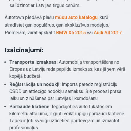
salīdzinot ar Latvijas tirgus cenām.
Autotown piedāvā plašu
mūsu auto katalogu
, kurā
atradīsiet gan populārus, gan ekskluzīvus modeļus.
Piemēram, varat apskatīt
BMW X5 2015
vai
Audi A4 2017
.
Izaicinājumi:
Transporta izmaksas:
Automobiļa transportēšana no
Eiropas uz Latviju rada papildu izmaksas, kas jāņem vērā
kopējā budžetā.
Reģistrācija un nodokļi:
Imports paredz reģistrāciju
CSDD un attiecīgo nodokļu samaksu. Šie procesi prasa
laiku un zināšanas par Latvijas likumdošanu.
Pārbaude klātienē:
Iegādājoties auto tūkstošiem
kilometru attālumā, ir grūti veikt rūpīgu pārbaudi klātienē.
Tāpēc ir ļoti svarīgi uzticēties pārdevējam un izmantot
profesionāļus.