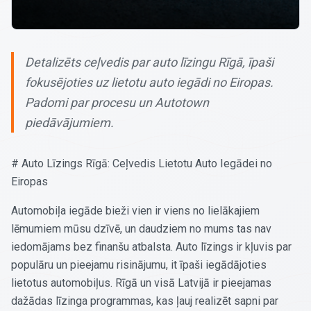
Detalizēts ceļvedis par auto līzingu Rīgā, īpaši
fokusējoties uz lietotu auto iegādi no Eiropas.
Padomi par procesu un Autotown
piedāvājumiem.
# Auto Līzings Rīgā: Ceļvedis Lietotu Auto Iegādei no
Eiropas
Automobiļa iegāde bieži vien ir viens no lielākajiem
lēmumiem mūsu dzīvē, un daudziem no mums tas nav
iedomājams bez finanšu atbalsta. Auto līzings ir kļuvis par
populāru un pieejamu risinājumu, it īpaši iegādājoties
lietotus automobiļus. Rīgā un visā Latvijā ir pieejamas
dažādas līzinga programmas, kas ļauj realizēt sapni par