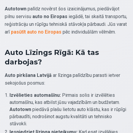
Autotown
palīdz novērst šos izaicinājumus, piedāvājot
pilnu servisu
auto no Eiropas
iegādē, tai skaitā transportu,
reģistrāciju un rūpīgu tehniskā stāvokļa pārbaudi. Jūs varat
arī
pasūtīt auto no Eiropas
pēc individuālām vēlmēm.
Auto Līzings Rīgā: Kā tas
darbojas?
Auto pirkšana Latvijā
ar līzinga palīdzību parasti ietver
sekojošus posmus:
Izvēlieties automašīnu:
Pirmais solis ir izvēlēties
automašīnu, kas atbilst jūsu vajadzībām un budžetam.
Autotown
piedāvā plašu lietotu auto klāstu, kas ir rūpīgi
pārbaudīti, nodrošinot augstu kvalitāti un tehnisko
stāvokli.
Iesniedziet līzinga pieteikumu:
Kad esat izvēlējies