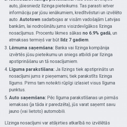
auto, jāiesniedz līzinga pieteikums. Tas parasti ietver
informāciju par jūsu ienākumiem, kredītvēsturi un izvēlēto
auto.
Autotown
sadarbojas ar visām vadošajām Latvijas
bankām, lai nodrošinātu jums visizdevīgākos līzinga
nosacījumus. Procentu likmes sākas
no 6.9% gadā
, un
atmaksas termiņš var būt
līdz 7 gadiem
.
Lēmuma saņemšana:
Banka vai līzinga kompānija
izvērtēs jūsu pieteikumu un sniegs atbildi par līzinga
apstiprināšanu un tā nosacījumiem.
Līguma parakstīšana:
Ja līzings tiek apstiprināts un
nosacījumi jums ir pieņemami, tiek parakstīts līzinga
līgums. Pirms tam noteikti rūpīgi izlasiet visus līguma
punktus.
Auto saņemšana:
Pēc līguma parakstīšanas un pirmās
iemaksas (ja tāda ir paredzēta), jūs varat saņemt savu
jauno (vai lietoto) automobili.
Līzinga nosacījumi var atšķirties atkarībā no izvēlētās