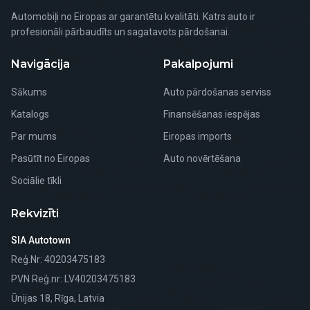
Automobiļi no Eiropas ar garantētu kvalitāti. Katrs auto ir
profesionāli pārbaudīts un sagatavots pārdošanai.
Navigācija
Pakalpojumi
Sākums
Auto pārdošanas serviss
Katalogs
Finansēšanas iespējas
Par mums
Eiropas imports
Pasūtīt no Eiropas
Auto novērtēšana
Sociālie tīkli
Rekvizīti
SIA Autotown
Reģ.Nr
: 40203475183
PVN Reģ.nr
: LV40203475183
Ūnijas 18, Rīga, Latvia