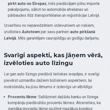
pirkt auto no Eiropas
, mēs piedāvājam pilnu importa
pakalpojumu, sākot no automobiļa atrašanas un
pārbaudes līdz transportēšanai un reģistrācijai Latvijā.
Izvairīties no neparedzētiem izdevumiem un riskiem,
izvēloties
Autotown
par savu partneri
auto pirkšanā
Latvijā
. Mēs garantējam caurspīdīgu un godīgu darījumu.
Svarīgi aspekti, kas jāņem vērā,
izvēloties auto līzingu
Lai gan auto līzings piedāvā lieliskas iespējas, ir svarīgi
pievērst uzmanību dažiem būtiskiem aspektiem, lai
nodrošinātu, ka jūsu lēmums ir izdevīgs un atbildīgs:
Procentu likme:
Salīdziniet dažādu banku un līzinga
kompāniju piedāvātās procentu likmes. Atcerieties, ka
zemāka procentu likme nozīmē mazākus kopējos