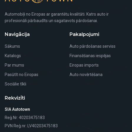
Automobiļi no Eiropas ar garantētu kvalitāti. Katrs auto ir
profesionāli pārbaudīts un sagatavots pārdošanai.
Navigācija
Pakalpojumi
Sākums
Auto pārdošanas serviss
Katalogs
Finansēšanas iespējas
Par mums
Eiropas imports
Pasūtīt no Eiropas
Auto novērtēšana
Sociālie tīkli
Rekvizīti
SIA Autotown
Reģ.Nr
: 40203475183
PVN Reģ.nr
: LV40203475183